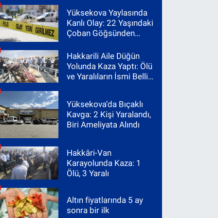
Yüksekova Yaylasında
Kanlı Olay: 22 Yaşındaki
Çoban Göğsünden
Vuruldu
Hakkarili Aile Düğün
Yolunda Kaza Yaptı: Ölü
ve Yaralıların İsmi Belli
Oldu
Yüksekova’da Bıçaklı
Kavga: 2 Kişi Yaralandı,
Biri Ameliyata Alındı
Hakkâri-Van
Karayolunda Kaza: 1
Ölü, 3 Yaralı
Altın fiyatlarında 5 ay
sonra bir ilk