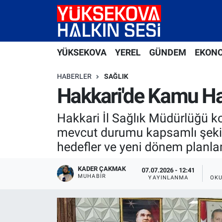
Yüksekova Nöbetçi Eczaneler
YÜKSEKOVA
YEREL
GÜNDEM
EKON
Yüksekova Hava Durumu
HABERLER
SAĞLIK
Yüksekova Trafik Yoğunluk Haritası
Hakkari'de Kamu Hast
Süper Lig Puan Durumu ve Fikstür
Hakkari İl Sağlık Müdürlüğü k
mevcut durumu kapsamlı şekilde
Tüm Manşetler
hedefler ve yeni dönem planlam
Son Dakika Haberleri
KADER ÇAKMAK
07.07.2026 - 12:41
MUHABİR
YAYINLANMA
OKU
Haber Arşivi