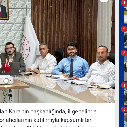
1
2
3
4
5
ah Kara'nın başkanlığında, il genelinde
eticilerinin katılımıyla kapsamlı bir