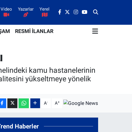
Video
Yazarlar
Yerel
ŞAM
RESMİ İLANLAR
ı
enelindeki kamu hastanelerinin
alitesini yükseltmeye yönelik
-
+
A
A
Trend Haberler