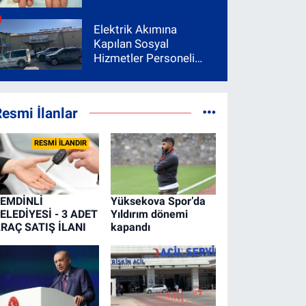
Elektrik Akımına
Kapılan Sosyal
Hizmetler Personeli
Yoğun Bakıma Alındı
esmi İlanlar
RESMİ İLANDIR
EMDİNLİ
Yüksekova Spor’da
ELEDİYESİ - 3 ADET
Yıldırım dönemi
RAÇ SATIŞ İLANI
kapandı