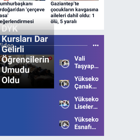
umhurbaşkanı
Gaziantep’te
rdoğan'dan 'çerçeve
çocukların kavgasına
asa'
aileleri dahil oldu: 1
eğerlendirmesi
ölü, 5 yaralı
DYK
Kursları Dar
Video
Gelirli
Öğrencilerin
Vali
Taşyapan,
Umudu
Heyelan
Oldu
Yüksekova’da
Bölgesinde
Çanakkale
İncelemelerde
Zaferi'nin
Bulundu
Yüksekova’da
111.Yılı
Liseler
Kutlandı
Arası
Yüksekova
Bilgi
Esnafı
Yarışmasının
Bayrama
Birincisi