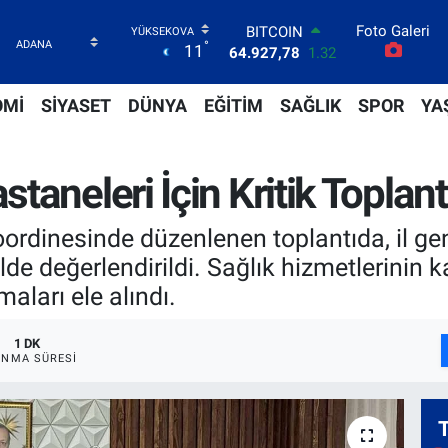
Foto Galeri
DOLAR
°
11
47,5894
0.08
EURO
55,0398
-0.02
OMİ
SİYASET
DÜNYA
EĞİTİM
SAĞLIK
SPOR
YA
STERLİN
64,1581
0.16
GRAM ALTIN
aneleri İçin Kritik Toplant
6527.85
0.54
BİST100
13.703
11
oordinesinde düzenlenen toplantıda, il g
BITCOIN
 değerlendirildi. Sağlık hizmetlerinin k
64.927,78
1.32
aları ele alındı.
1 DK
NMA SÜRESI