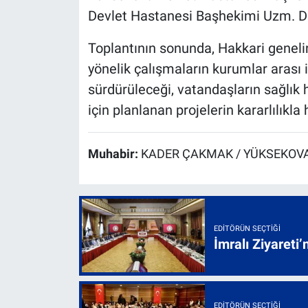
Devlet Hastanesi Başhekimi Uzm. Dr. B
Toplantının sonunda, Hakkari genelin
yönelik çalışmaların kurumlar arası i
sürdürüleceği, vatandaşların sağlık 
için planlanan projelerin kararlılıkla 
Muhabir:
KADER ÇAKMAK / YÜKSEKOVA
EDITÖRÜN SEÇTIĞI
İmralı Ziyareti’
EDITÖRÜN SEÇTIĞI