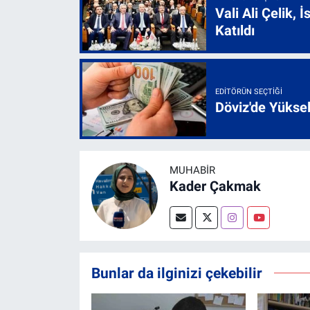
Vali Ali Çelik,
Katıldı
EDITÖRÜN SEÇTIĞI
Döviz'de Yükse
MUHABİR
Kader Çakmak
Bunlar da ilginizi çekebilir