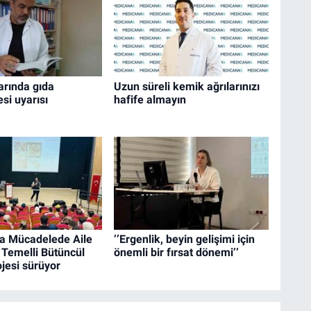
arında gıda
Uzun süreli kemik ağrılarınızı
si uyarısı
hafife almayın
la Mücadelede Aile
’’Ergenlik, beyin gelişimi için
 Temelli Bütüncül
önemli bir fırsat dönemi’’
jesi sürüyor