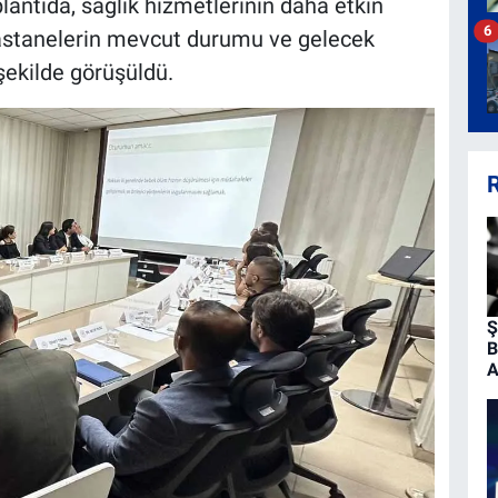
lantıda, sağlık hizmetlerinin daha etkin
6
hastanelerin mevcut durumu ve gelecek
şekilde görüşüldü.
R
Ş
B
A