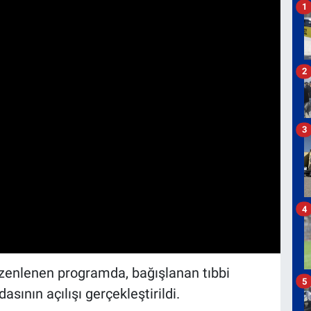
1
2
3
4
zenlenen programda, bağışlanan tıbbi
5
asının açılışı gerçekleştirildi.