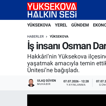
Yüksekova Nöbetçi Eczaneler
YÜKSEKOVA
YEREL
GÜNDEM
EKON
Yüksekova Hava Durumu
HABERLER
YÜKSEKOVA
Yüksekova Trafik Yoğunluk Haritası
İş insanı Osman Dar
Süper Lig Puan Durumu ve Fikstür
Hakkâri’nin Yüksekova ilçesind
yaşatmak amacıyla temin ettik
Tüm Manşetler
Ünitesi’ne bağışladı.
Son Dakika Haberleri
ULAŞ GÜVEN
07.07.2026 - 12:28
07.07.2
MUHABIR
YAYINLANMA
GÜN
Haber Arşivi