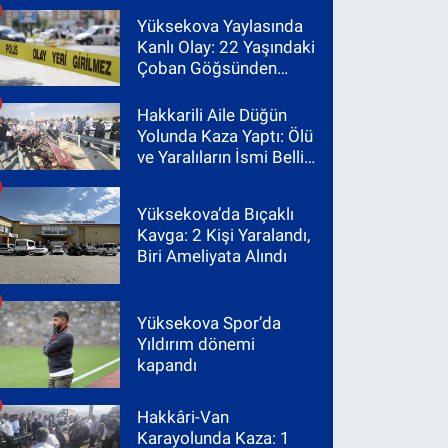
Yüksekova Yaylasında
Kanlı Olay: 22 Yaşındaki
Çoban Göğsünden
Vuruldu
Hakkarili Aile Düğün
Yolunda Kaza Yaptı: Ölü
ve Yaralıların İsmi Belli
Oldu
Yüksekova’da Bıçaklı
Kavga: 2 Kişi Yaralandı,
Biri Ameliyata Alındı
Yüksekova Spor’da
Yıldırım dönemi
kapandı
Hakkâri-Van
Karayolunda Kaza: 1