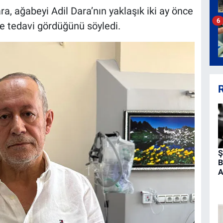
a, ağabeyi Adil Dara’nın yaklaşık iki ay önce
6
e tedavi gördüğünü söyledi.
R
Ş
B
A