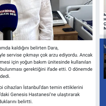
M
H
Ç
M
ımda kaldığını belirten Dara,
iyle servise çıkmayı çok arzu ediyordu. Ancak
esi için yoğun bakım ünitesinde kullanılan
de bulunması gerektiğini ifade etti. O dönemde
dedi.
i cihazları İstanbul’dan temin ettiklerini
r’daki Genesis Hastanesi’ne ulaştırarak
klarını belirtti.