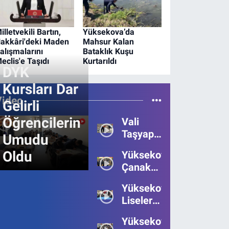
illetvekili Bartın,
Yüksekova’da
akkâri'deki Maden
Mahsur Kalan
alışmalarını
Bataklık Kuşu
eclis'e Taşıdı
Kurtarıldı
DYK
Kursları Dar
Video
Gelirli
Öğrencilerin
Vali
Taşyapan,
Umudu
Heyelan
Oldu
Yüksekova’da
Bölgesinde
Çanakkale
İncelemelerde
Zaferi'nin
Bulundu
Yüksekova’da
111.Yılı
Liseler
Kutlandı
Arası
Yüksekova
Bilgi