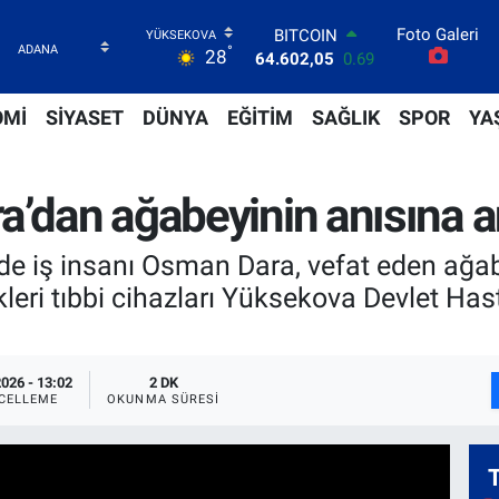
Foto Galeri
DOLAR
°
28
47,5986
0.06
EURO
55,0700
0.1
OMİ
SİYASET
DÜNYA
EĞİTİM
SAĞLIK
SPOR
YA
STERLİN
64,2438
0.21
GRAM ALTIN
a’dan ağabeyinin anısına a
6513.94
0.32
BİST100
13.768
48
e iş insanı Osman Dara, vefat eden ağabe
BITCOIN
leri tıbbi cihazları Yüksekova Devlet Has
64.602,05
0.69
026 - 13:02
2 DK
CELLEME
OKUNMA SÜRESI