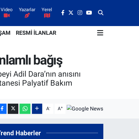
Video
Yazarlar
Yerel
ŞAM
RESMİ İLANLAR
nlamlı bağış
yi Adil Dara’nın anısını
tanesi Palyatif Bakım
-
+
A
A
Trend Haberler