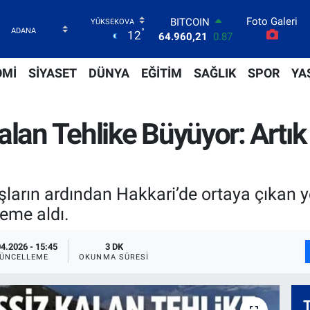
Foto Galeri
DOLAR
°
12
47,7436
0.18
EURO
55,2510
0.32
OMİ
SİYASET
DÜNYA
EĞİTİM
SAĞLIK
SPOR
YA
STERLİN
64,4811
0.38
GRAM ALTIN
alan Tehlike Büyüyor: Art
6660.55
0.03
BİST100
13.779
-14
BITCOIN
64.960,21
0.87
ların ardından Hakkari’de ortaya çıkan yo
leme aldı.
04.2026 - 15:45
3 DK
ÜNCELLEME
OKUNMA SÜRESI