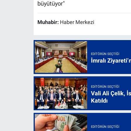
büyütüyor"
Muhabir:
Haber Merkezi
EDITÖRÜN SEÇTIĞI
İmralı Ziyareti’
EDITÖRÜN SEÇTIĞI
Vali Ali Çelik,
Katıldı
EDITÖRÜN SEÇTIĞI