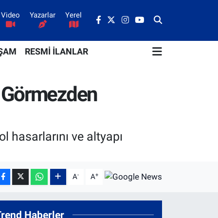
Video
Yazarlar
Yerel
ŞAM
RESMİ İLANLAR
ık Görmezden
l hasarlarını ve altyapı
-
+
A
A
Trend Haberler