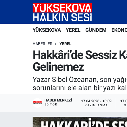
Yüksekova Nöbetçi Eczaneler
YÜKSEKOVA
YEREL
GÜNDEM
EKON
Yüksekova Hava Durumu
HABERLER
YEREL
Yüksekova Trafik Yoğunluk Haritası
Hakkâri’de Sessiz K
Gelinemez
Süper Lig Puan Durumu ve Fikstür
Yazar Sibel Özcanan, son yağış
Tüm Manşetler
sorunlarını ele alan bir yazı ka
Son Dakika Haberleri
HABER MERKEZI
17.04.2026 - 15:09
17.
EDITÖR
YAYINLANMA
G
Haber Arşivi