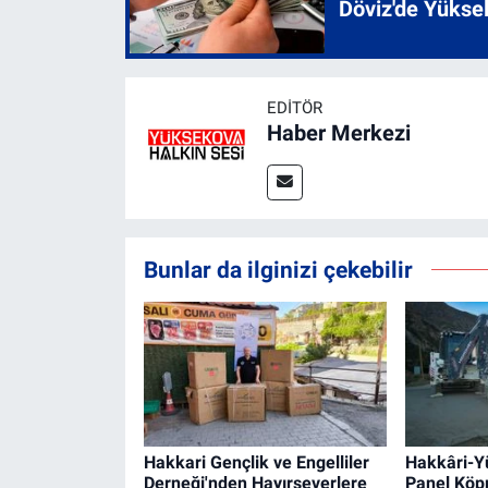
Döviz'de Yükse
EDITÖR
Haber Merkezi
Bunlar da ilginizi çekebilir
Hakkari Gençlik ve Engelliler
Hakkâri-Y
Derneği'nden Hayırseverlere
Panel Köpr