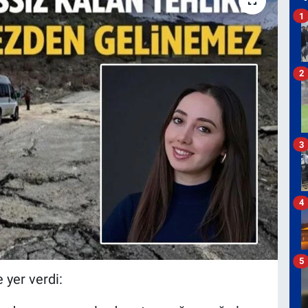
1
2
3
4
5
 yer verdi: