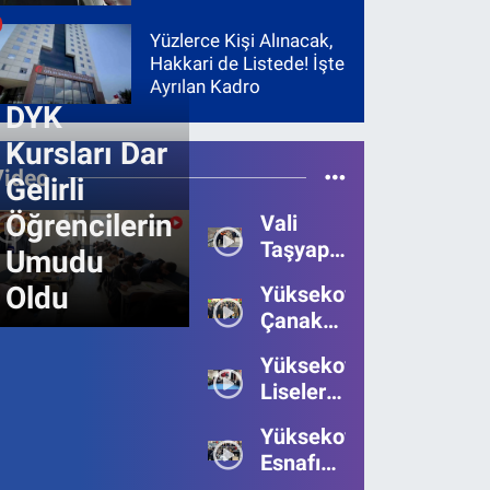
Yüzlerce Kişi Alınacak,
Hakkari de Listede! İşte
Ayrılan Kadro
DYK
Kursları Dar
Video
Gelirli
Öğrencilerin
Vali
Taşyapan,
Umudu
Heyelan
Oldu
Yüksekova’da
Bölgesinde
Çanakkale
İncelemelerde
Zaferi'nin
Bulundu
Yüksekova’da
111.Yılı
Liseler
Kutlandı
Arası
Yüksekova
Bilgi
Esnafı
Yarışmasının
Bayrama