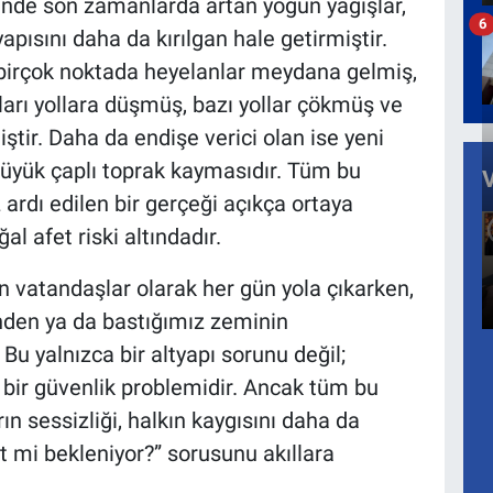
inde son zamanlarda artan yoğun yağışlar,
6
pısını daha da kırılgan hale getirmiştir.
 birçok noktada heyelanlar meydana gelmiş,
rı yollara düşmüş, bazı yollar çökmüş ve
ştir. Daha da endişe verici olan ise yeni
büyük çaplı toprak kaymasıdır. Tüm bu
ardı edilen bir gerçeği açıkça ortaya
l afet riski altındadır.
n vatandaşlar olarak her gün yola çıkarken,
den ya da bastığımız zeminin
 yalnızca bir altyapı sorunu değil;
 bir güvenlik problemidir. Ancak tüm bu
n sessizliği, halkın kaygısını daha da
t mi bekleniyor?” sorusunu akıllara