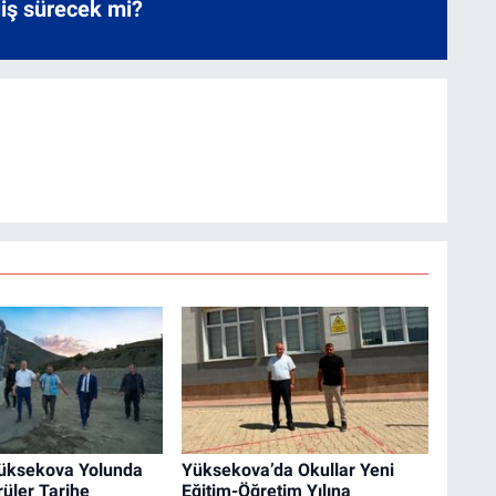
liş sürecek mi?
üksekova Yolunda
Yüksekova’da Okullar Yeni
üler Tarihe
Eğitim-Öğretim Yılına