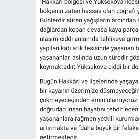
"Hakkâri bölgesi ve Yüksekova ilçes
bölgenin zaten hassas olan coğrafi ya
Günlerdir süren yağışların ardından
dağlardan kopan devasa kaya parçala
ulaşım ciddi anlamda tehlikeye girmi
yapılan katı atık tesisinde yaşanan 
yaşananlar, aslında uzun süredir göz 
koymaktadır: Yüksekova ciddi bir doğa
Bugün Hakkâri ve ilçelerinde yaşaya
bir kayanın üzerimize düşmeyeceğin
çökmeyeceğinden emin olamıyoruz. Bu
doğrudan insan hayatını tehdit eden
yaşananlara rağmen yetkili kurumları
artırmakta ve “daha büyük bir felake
getirmektedir.