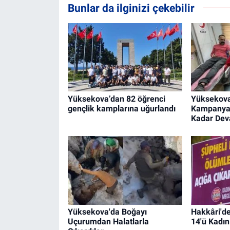
Bunlar da ilginizi çekebilir
Yüksekova’dan 82 öğrenci
Yüksekova
gençlik kamplarına uğurlandı
Kampanyas
Kadar De
Yüksekova'da Boğayı
Hakkâri'd
Uçurumdan Halatlarla
14'ü Kadı