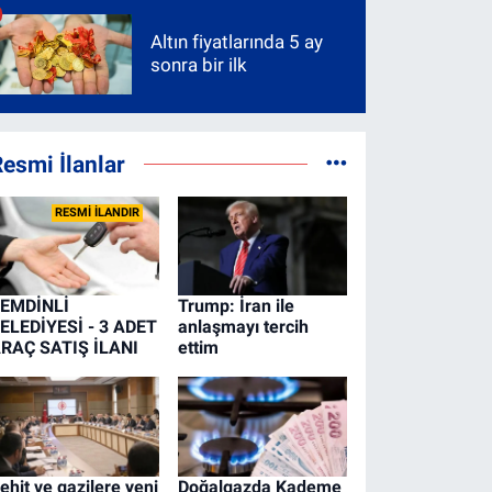
Altın fiyatlarında 5 ay
sonra bir ilk
esmi İlanlar
RESMİ İLANDIR
EMDİNLİ
Trump: İran ile
ELEDİYESİ - 3 ADET
anlaşmayı tercih
RAÇ SATIŞ İLANI
ettim
ehit ve gazilere yeni
Doğalgazda Kademe