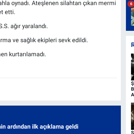
lahla oynadı. Ateşlenen silahtan çıkan mermi
6
t etti.
.S. ağır yaralandı.
rma ve sağlık ekipleri sevk edildi.
R
en kurtarılamadı.
Ş
B
A
nin ardından ilk açıklama geldi
Ş