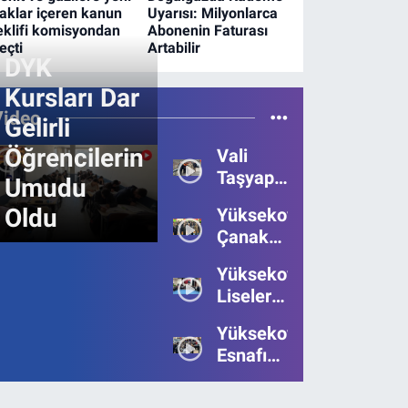
aklar içeren kanun
Uyarısı: Milyonlarca
eklifi komisyondan
Abonenin Faturası
eçti
Artabilir
DYK
Kursları Dar
Video
Gelirli
Öğrencilerin
Vali
Taşyapan,
Umudu
Heyelan
Oldu
Yüksekova’da
Bölgesinde
Çanakkale
İncelemelerde
Zaferi'nin
Bulundu
Yüksekova’da
111.Yılı
Liseler
Kutlandı
Arası
Yüksekova
Bilgi
Esnafı
Yarışmasının
Bayrama
Birincisi
Umutsuz
Belli