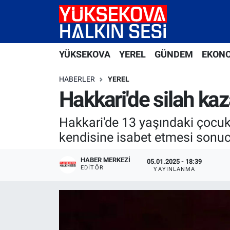
Yüksekova Nöbetçi Eczaneler
YÜKSEKOVA
YEREL
GÜNDEM
EKON
Yüksekova Hava Durumu
HABERLER
YEREL
Yüksekova Trafik Yoğunluk Haritası
Hakkari'de silah kaz
Süper Lig Puan Durumu ve Fikstür
Hakkari'de 13 yaşındaki çocuk,
kendisine isabet etmesi sonucu
Tüm Manşetler
HABER MERKEZI
05.01.2025 - 18:39
EDITÖR
Son Dakika Haberleri
YAYINLANMA
Haber Arşivi