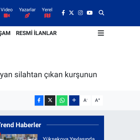
Video
Yazarlar
Yerel
ŞAM
RESMİ İLANLAR
layan silahtan çıkan kurşunun
-
+
A
A
Trend Haberler
Yüksekova Yaylasında