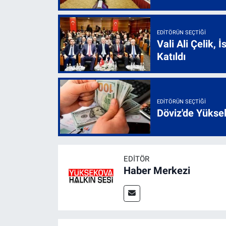
EDITÖRÜN SEÇTIĞI
Vali Ali Çelik,
Katıldı
EDITÖRÜN SEÇTIĞI
Döviz'de Yükse
EDITÖR
Haber Merkezi