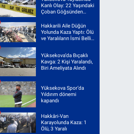
Kanlı Olay: 22 Yaşındaki
Çoban Göğsünden
Vuruldu
Hakkarili Aile Düğün
Yolunda Kaza Yaptı: Ölü
ve Yaralıların İsmi Belli
Oldu
Yüksekova’da Bıçaklı
Kavga: 2 Kişi Yaralandı,
Biri Ameliyata Alındı
Yüksekova Spor’da
Yıldırım dönemi
kapandı
Hakkâri-Van
Karayolunda Kaza: 1
Ölü, 3 Yaralı