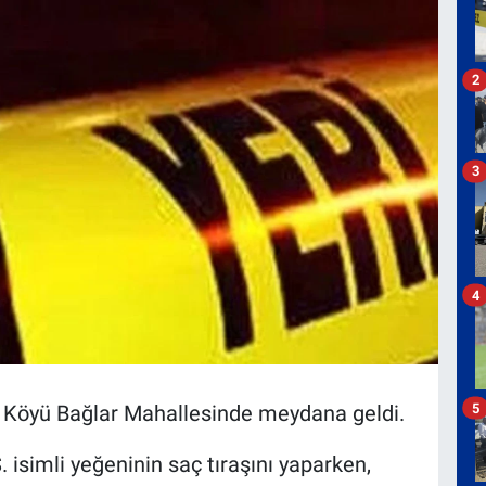
2
3
4
5
ı Köyü Bağlar Mahallesinde meydana geldi.
. isimli yeğeninin saç tıraşını yaparken,