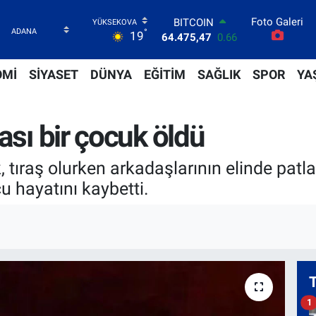
BITCOIN
Foto Galeri
°
64.475,47
0.66
19
DOLAR
47,5971
0.05
OMİ
SİYASET
DÜNYA
EĞİTİM
SAĞLIK
SPOR
YA
EURO
55,1336
0.18
STERLİN
64,2534
0.22
ası bir çocuk öldü
GRAM ALTIN
6518.23
0.39
 tıraş olurken arkadaşlarının elinde pat
BİST100
13.703
0
 hayatını kaybetti.
1