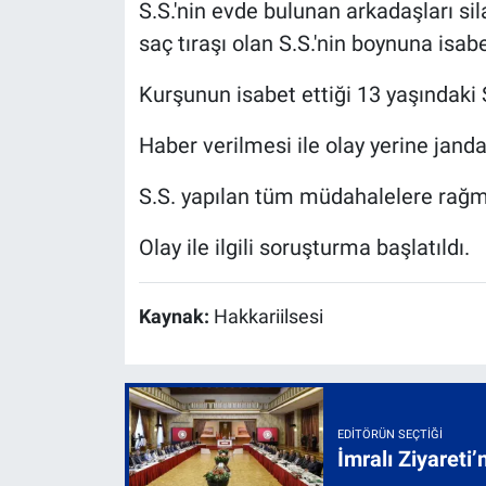
S.S.'nin evde bulunan arkadaşları si
saç tıraşı olan S.S.'nin boynuna isabe
Kurşunun isabet ettiği 13 yaşındaki S
Haber verilmesi ile olay yerine janda
S.S. yapılan tüm müdahalelere rağm
Olay ile ilgili soruşturma başlatıldı.
Kaynak:
Hakkariilsesi
EDITÖRÜN SEÇTIĞI
İmralı Ziyareti’