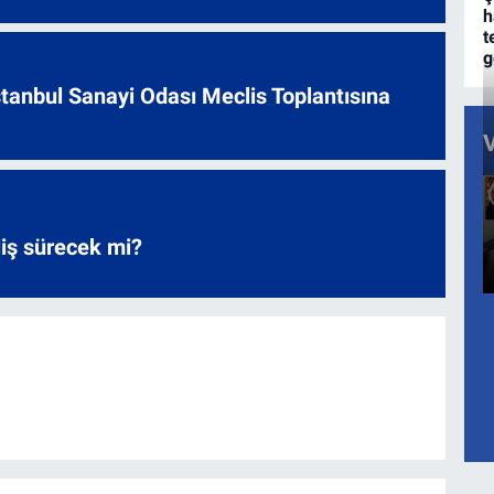
h
t
g
 İstanbul Sanayi Odası Meclis Toplantısına
liş sürecek mi?