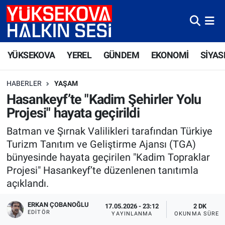
Yüksekova Nöbetçi Eczaneler
YÜKSEKOVA
YEREL
GÜNDEM
EKONOMİ
SİYAS
Yüksekova Hava Durumu
HABERLER
YAŞAM
Yüksekova Trafik Yoğunluk Haritası
Hasankeyf’te "Kadim Şehirler Yolu
Projesi" hayata geçirildi
Süper Lig Puan Durumu ve Fikstür
Batman ve Şırnak Valilikleri tarafından Türkiye
Tüm Manşetler
Turizm Tanıtım ve Geliştirme Ajansı (TGA)
bünyesinde hayata geçirilen "Kadim Topraklar
Son Dakika Haberleri
Projesi" Hasankeyf’te düzenlenen tanıtımla
açıklandı.
Haber Arşivi
ERKAN ÇOBANOĞLU
17.05.2026 - 23:12
2 DK
EDITÖR
YAYINLANMA
OKUNMA SÜRES