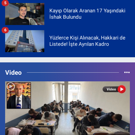
5
Kayıp Olarak Aranan 17 Yaşındaki
İshak Bulundu
6
Yüzlerce Kişi Alınacak, Hakkari de
Listede! İşte Ayrılan Kadro
Video