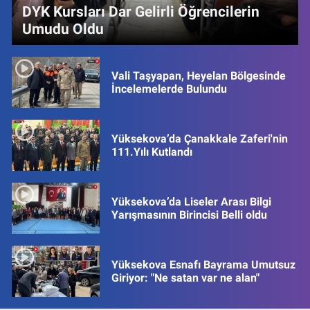
DYK Kursları Dar Gelirli Öğrencilerin
Umudu Oldu
Vali Taşyapan, Heyelan Bölgesinde
İncelemelerde Bulundu
Yüksekova’da Çanakkale Zaferi'nin
111.Yılı Kutlandı
Yüksekova’da Liseler Arası Bilgi
Yarışmasının Birincisi Belli oldu
Yüksekova Esnafı Bayrama Umutsuz
Giriyor: "Ne satan var ne alan"