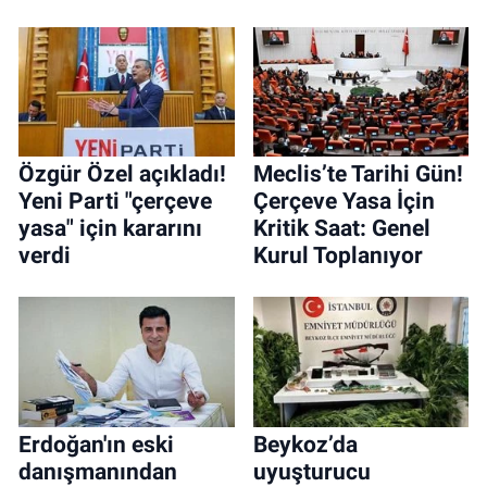
Özgür Özel açıkladı!
Meclis’te Tarihi Gün!
Yeni Parti "çerçeve
Çerçeve Yasa İçin
yasa" için kararını
Kritik Saat: Genel
verdi
Kurul Toplanıyor
Erdoğan'ın eski
Beykoz’da
danışmanından
uyuşturucu