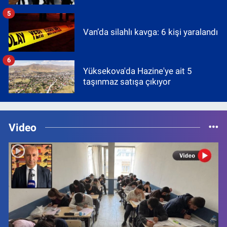
5
Van’da silahlı kavga: 6 kişi yaralandı
6
Yüksekova'da Hazine'ye ait 5
taşınmaz satışa çıkıyor
Video