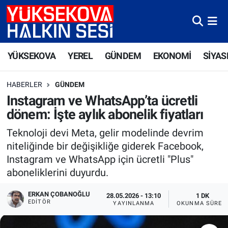
Yüksekova Nöbetçi Eczaneler
YÜKSEKOVA
YEREL
GÜNDEM
EKONOMİ
SİYAS
Yüksekova Hava Durumu
HABERLER
GÜNDEM
Yüksekova Trafik Yoğunluk Haritası
Instagram ve WhatsApp’ta ücretli
dönem: İşte aylık abonelik fiyatları
Süper Lig Puan Durumu ve Fikstür
Teknoloji devi Meta, gelir modelinde devrim
Tüm Manşetler
niteliğinde bir değişikliğe giderek Facebook,
Instagram ve WhatsApp için ücretli "Plus"
Son Dakika Haberleri
aboneliklerini duyurdu.
Haber Arşivi
ERKAN ÇOBANOĞLU
28.05.2026 - 13:10
1 DK
EDITÖR
YAYINLANMA
OKUNMA SÜRES