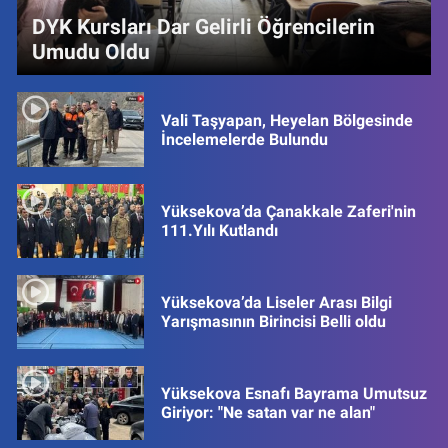
DYK Kursları Dar Gelirli Öğrencilerin
Umudu Oldu
Vali Taşyapan, Heyelan Bölgesinde
İncelemelerde Bulundu
Yüksekova’da Çanakkale Zaferi'nin
111.Yılı Kutlandı
Yüksekova’da Liseler Arası Bilgi
Yarışmasının Birincisi Belli oldu
Yüksekova Esnafı Bayrama Umutsuz
Giriyor: "Ne satan var ne alan"