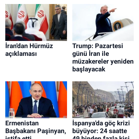
İran'dan Hürmüz
Trump: Pazartesi
açıklaması
günü İran ile
müzakereler yeniden
başlayacak
Ermenistan
İspanya'da göç krizi
Başbakanı Paşinyan,
büyüyor: 24 saatte
istifa etti
49 binden fazla kişi