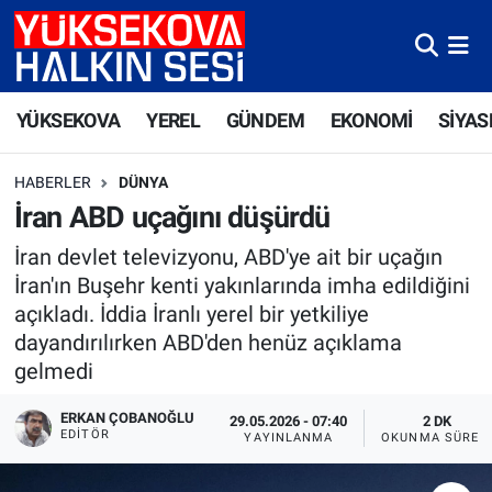
Yüksekova Nöbetçi Eczaneler
YÜKSEKOVA
YEREL
GÜNDEM
EKONOMİ
SİYAS
Yüksekova Hava Durumu
HABERLER
DÜNYA
Yüksekova Trafik Yoğunluk Haritası
İran ABD uçağını düşürdü
Süper Lig Puan Durumu ve Fikstür
İran devlet televizyonu, ABD'ye ait bir uçağın
İran'ın Buşehr kenti yakınlarında imha edildiğini
Tüm Manşetler
açıkladı. İddia İranlı yerel bir yetkiliye
dayandırılırken ABD'den henüz açıklama
Son Dakika Haberleri
gelmedi
Haber Arşivi
ERKAN ÇOBANOĞLU
29.05.2026 - 07:40
2 DK
EDITÖR
YAYINLANMA
OKUNMA SÜRES