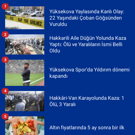
1
Yüksekova Yaylasında Kanlı Olay:
22 Yaşındaki Çoban Göğsünden
Vuruldu
2
Hakkarili Aile Düğün Yolunda Kaza
Yaptı: Ölü ve Yaralıların İsmi Belli
Oldu
3
Yüksekova Spor’da Yıldırım dönemi
kapandı
4
Hakkâri-Van Karayolunda Kaza: 1
Ölü, 3 Yaralı
5
Altın fiyatlarında 5 ay sonra bir ilk