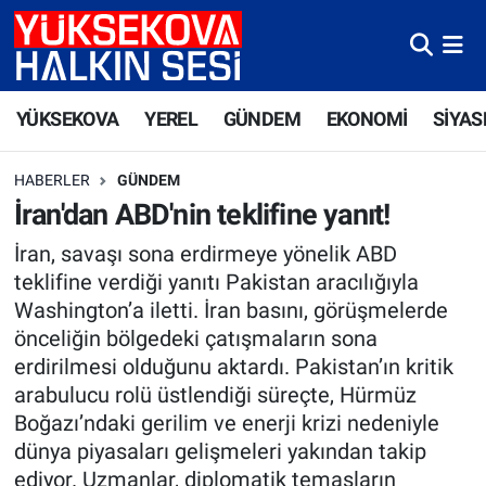
Yüksekova Nöbetçi Eczaneler
YÜKSEKOVA
YEREL
GÜNDEM
EKONOMİ
SİYAS
Yüksekova Hava Durumu
HABERLER
GÜNDEM
Yüksekova Trafik Yoğunluk Haritası
İran'dan ABD'nin teklifine yanıt!
Süper Lig Puan Durumu ve Fikstür
İran, savaşı sona erdirmeye yönelik ABD
teklifine verdiği yanıtı Pakistan aracılığıyla
Tüm Manşetler
Washington’a iletti. İran basını, görüşmelerde
önceliğin bölgedeki çatışmaların sona
Son Dakika Haberleri
erdirilmesi olduğunu aktardı. Pakistan’ın kritik
arabulucu rolü üstlendiği süreçte, Hürmüz
Haber Arşivi
Boğazı’ndaki gerilim ve enerji krizi nedeniyle
dünya piyasaları gelişmeleri yakından takip
ediyor. Uzmanlar, diplomatik temasların