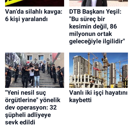
Van’da silahlı kavga:
DTB Başkanı Yeşil:
6 kişi yaralandı
"Bu süreç bir
kesimin değil, 86
milyonun ortak
geleceğiyle ilgilidir"
"Yeni nesil suç
Vanlı iki işçi hayatını
örgütlerine" yönelik
kaybetti
dev operasyon: 32
şüpheli adliyeye
sevk edildi