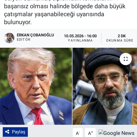
başarısız olması halinde bölgede daha büyük
çatışmalar yaşanabileceği uyarısında
bulunuyor.
ERKAN ÇOBANOĞLU
10.05.2026 - 16:00
2 DK
EDITÖR
YAYINLANMA
OKUNMA SÜRES
Paylaş
-
+
A
A