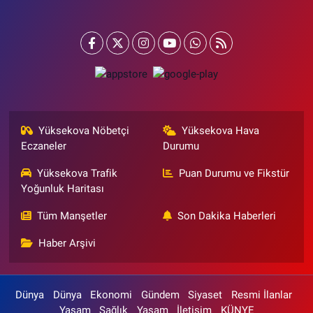
Yüksekova Nöbetçi
Yüksekova Hava
Eczaneler
Durumu
Yüksekova Trafik
Puan Durumu ve Fikstür
Yoğunluk Haritası
Tüm Manşetler
Son Dakika Haberleri
Haber Arşivi
Dünya
Dünya
Ekonomi
Gündem
Siyaset
Resmi İlanlar
Yaşam
Sağlık
Yaşam
İletişim
KÜNYE