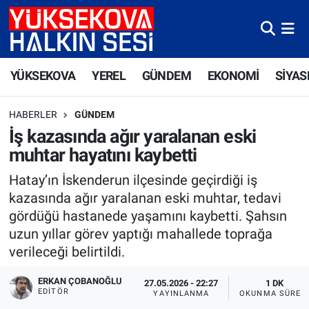
Yüksekova Nöbetçi Eczaneler
YÜKSEKOVA
YEREL
GÜNDEM
EKONOMİ
SİYAS
Yüksekova Hava Durumu
HABERLER
GÜNDEM
Yüksekova Trafik Yoğunluk Haritası
İş kazasında ağır yaralanan eski
muhtar hayatını kaybetti
Süper Lig Puan Durumu ve Fikstür
Hatay’ın İskenderun ilçesinde geçirdiği iş
Tüm Manşetler
kazasında ağır yaralanan eski muhtar, tedavi
gördüğü hastanede yaşamını kaybetti. Şahsın
Son Dakika Haberleri
uzun yıllar görev yaptığı mahallede toprağa
verileceği belirtildi.
Haber Arşivi
ERKAN ÇOBANOĞLU
27.05.2026 - 22:27
1 DK
EDITÖR
YAYINLANMA
OKUNMA SÜRES