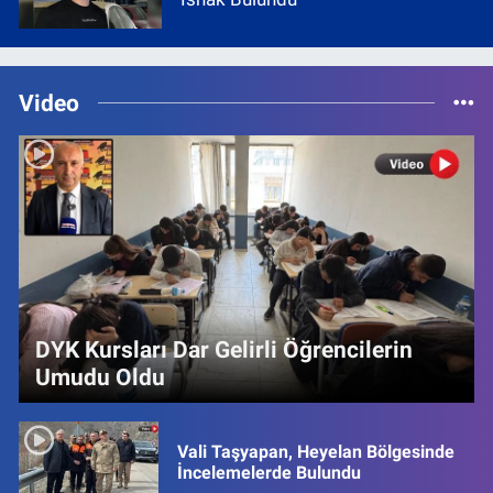
Video
DYK Kursları Dar Gelirli Öğrencilerin
Umudu Oldu
Vali Taşyapan, Heyelan Bölgesinde
İncelemelerde Bulundu