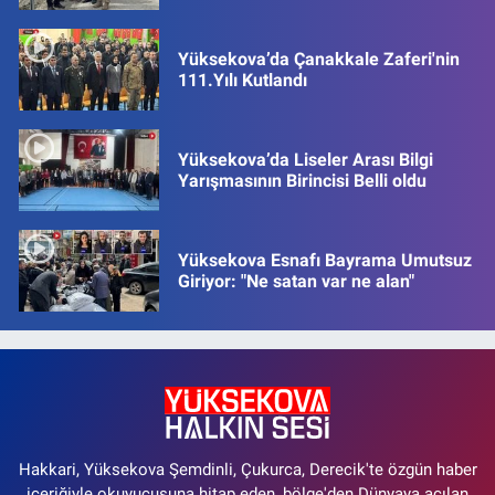
Yüksekova’da Çanakkale Zaferi'nin
111.Yılı Kutlandı
Yüksekova’da Liseler Arası Bilgi
Yarışmasının Birincisi Belli oldu
Yüksekova Esnafı Bayrama Umutsuz
Giriyor: "Ne satan var ne alan"
Hakkari, Yüksekova Şemdinli, Çukurca, Derecik'te özgün haber
içeriğiyle okuyucusuna hitap eden, bölge'den Dünyaya açılan