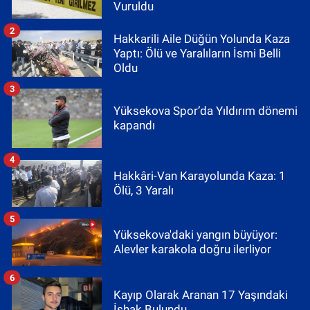
Vuruldu
2
Hakkarili Aile Düğün Yolunda Kaza
Yaptı: Ölü ve Yaralıların İsmi Belli
Oldu
3
Yüksekova Spor’da Yıldırım dönemi
kapandı
4
Hakkâri-Van Karayolunda Kaza: 1
Ölü, 3 Yaralı
5
Yüksekova'daki yangın büyüyor:
Alevler karakola doğru ilerliyor
6
Kayıp Olarak Aranan 17 Yaşındaki
İshak Bulundu