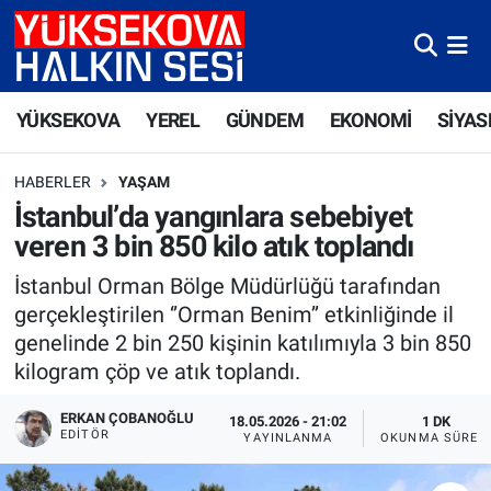
Yüksekova Nöbetçi Eczaneler
YÜKSEKOVA
YEREL
GÜNDEM
EKONOMİ
SİYAS
Yüksekova Hava Durumu
HABERLER
YAŞAM
Yüksekova Trafik Yoğunluk Haritası
İstanbul’da yangınlara sebebiyet
veren 3 bin 850 kilo atık toplandı
Süper Lig Puan Durumu ve Fikstür
İstanbul Orman Bölge Müdürlüğü tarafından
Tüm Manşetler
gerçekleştirilen ‘’Orman Benim’’ etkinliğinde il
genelinde 2 bin 250 kişinin katılımıyla 3 bin 850
Son Dakika Haberleri
kilogram çöp ve atık toplandı.
Haber Arşivi
ERKAN ÇOBANOĞLU
18.05.2026 - 21:02
1 DK
EDITÖR
YAYINLANMA
OKUNMA SÜRES