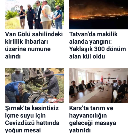
Van Gölü sahilindeki
Tatvan’da makilik
kirlilik ihbarları
alanda yangını:
üzerine numune
Yaklaşık 300 dönüm
alındı
alan kül oldu
Şırnak’ta kesintisiz
Kars’ta tarım ve
içme suyu için
hayvancılığın
Cevizdüzü hattında
geleceği masaya
yoğun mesai
yatırıldı