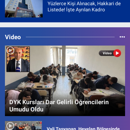
Yüzlerce Kişi Alınacak, Hakkari de
Listede! İşte Ayrılan Kadro
Video
DYK Kursları Dar Gelirli Öğrencilerin
Umudu Oldu
Vali Taşyapan, Heyelan Bölgesinde