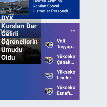
Elektrik Akımına
Kapılan Sosyal
Hizmetler Personeli
Yoğun Bakıma Alındı
DYK
Kursları Dar
Video
Gelirli
Öğrencilerin
Vali
Taşyapan,
Umudu
Heyelan
Oldu
Yüksekova’da
Bölgesinde
Çanakkale
İncelemelerde
Zaferi'nin
Bulundu
Yüksekova’da
111.Yılı
Liseler
Kutlandı
Arası
Yüksekova
Bilgi
Esnafı
Yarışmasının
Bayrama
Birincisi
Umutsuz
Belli