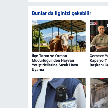
Bunlar da ilginizi çekebilir
İlçe Tarım ve Orman
Çerçeve Ya
Müdürlüğü'nden Hayvan
Kapsıyor?
Yetiştiricilerine Sıcak Hava
Başkanı Ca
Uyarısı