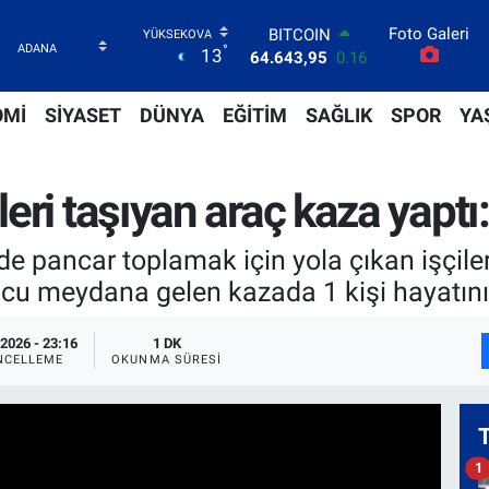
BITCOIN
64.643,95
0.16
Foto Galeri
DOLAR
°
13
47,6704
0
EURO
OMİ
SİYASET
DÜNYA
EĞİTİM
SAĞLIK
SPOR
YA
55,0406
-0.08
STERLİN
64,2143
0
GRAM ALTIN
ri taşıyan araç kaza yaptı: 
6500.87
0.12
BİST100
13.799
70
de pancar toplamak için yola çıkan işçile
 meydana gelen kazada 1 kişi hayatını ka
2026 - 23:16
1 DK
NCELLEME
OKUNMA SÜRESI
1