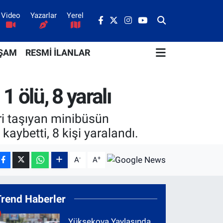
Video
Yazarlar
Yerel
ŞAM
RESMİ İLANLAR
1 ölü, 8 yaralı
ri taşıyan minibüsün
ybetti, 8 kişi yaralandı.
-
+
A
A
Trend Haberler
Yüksekova Yaylasında