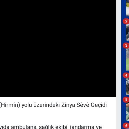
2
3
4
5
(Hirmîn) yolu üzerindeki Zinya Sêvê Geçidi
6
yıda ambulans, sağlık ekibi, jandarma ve