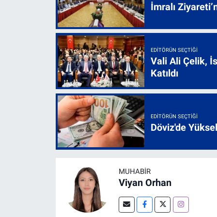
İmralı Ziyareti’
EDITÖRÜN SEÇTIĞI
Vali Ali Çelik,
Katıldı
EDITÖRÜN SEÇTIĞI
Döviz'de Yükse
MUHABIR
Viyan Orhan