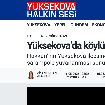
Yüksekova Nöbetçi Eczaneler
YÜKSEKOVA
YEREL
GÜNDEM
EKON
Yüksekova Hava Durumu
HABERLER
YÜKSEKOVA
Yüksekova Trafik Yoğunluk Haritası
Yüksekova’da köylüle
Süper Lig Puan Durumu ve Fikstür
Hakkari’nin Yüksekova ilçesin
şarampole yuvarlanması sonucu
Tüm Manşetler
VIYAN ORHAN
16.05.2026 - 08:36
16.05.
MUHABIR
Son Dakika Haberleri
YAYINLANMA
GÜ
Haber Arşivi