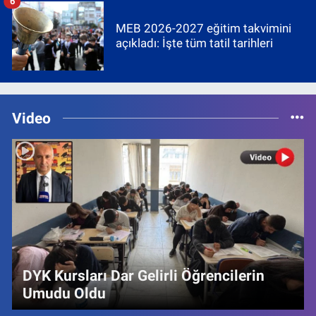
6
MEB 2026-2027 eğitim takvimini
açıkladı: İşte tüm tatil tarihleri
Video
DYK Kursları Dar Gelirli Öğrencilerin
Umudu Oldu