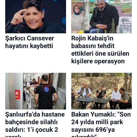
Şarkıcı Cansever
Rojin Kabaiş'in
hayatını kaybetti
babasını tehdit
ettikleri öne sürülen
kişilere operasyon
Şanlıurfa’da hastane
Bakan Yumaklı: "Son
bahçesinde silahlı
24 yılda milli park
saldırı: 1’i çocuk 2
sayısını 696’ya