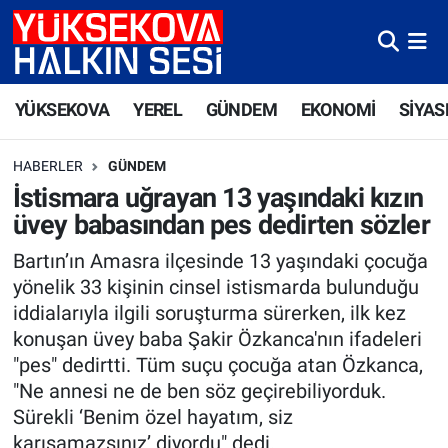
Yüksekova Nöbetçi Eczaneler
YÜKSEKOVA
YEREL
GÜNDEM
EKONOMİ
SİYAS
Yüksekova Hava Durumu
HABERLER
GÜNDEM
Yüksekova Trafik Yoğunluk Haritası
İstismara uğrayan 13 yaşındaki kızın
üvey babasından pes dedirten sözler
Süper Lig Puan Durumu ve Fikstür
Bartın’ın Amasra ilçesinde 13 yaşındaki çocuğa
Tüm Manşetler
yönelik 33 kişinin cinsel istismarda bulunduğu
iddialarıyla ilgili soruşturma sürerken, ilk kez
Son Dakika Haberleri
konuşan üvey baba Şakir Özkanca'nın ifadeleri
"pes" dedirtti. Tüm suçu çocuğa atan Özkanca,
Haber Arşivi
"Ne annesi ne de ben söz geçirebiliyorduk.
Sürekli ‘Benim özel hayatım, siz
karışamazsınız’ diyordu" dedi.