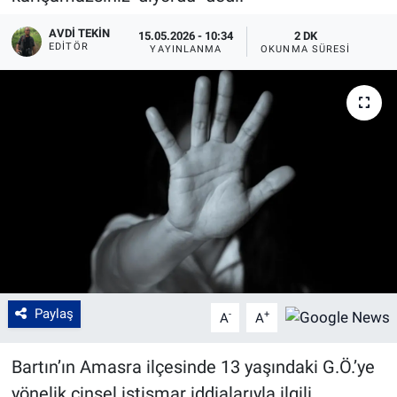
AVDI TEKIN
15.05.2026 - 10:34
2 DK
EDITÖR
YAYINLANMA
OKUNMA SÜRESI
Paylaş
-
+
A
A
Bartın’ın Amasra ilçesinde 13 yaşındaki G.Ö.’ye
yönelik cinsel istismar iddialarıyla ilgili