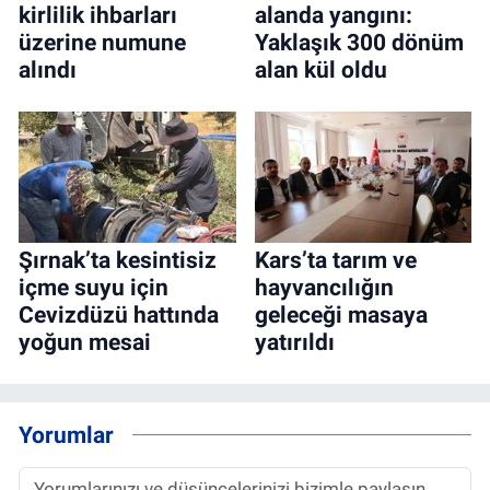
kirlilik ihbarları
alanda yangını:
üzerine numune
Yaklaşık 300 dönüm
alındı
alan kül oldu
Şırnak’ta kesintisiz
Kars’ta tarım ve
içme suyu için
hayvancılığın
Cevizdüzü hattında
geleceği masaya
yoğun mesai
yatırıldı
Yorumlar