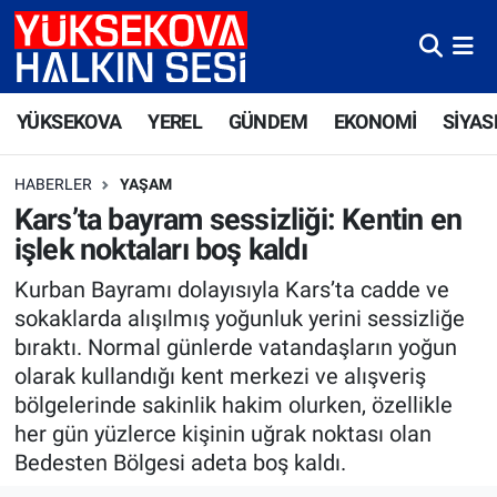
Yüksekova Nöbetçi Eczaneler
YÜKSEKOVA
YEREL
GÜNDEM
EKONOMİ
SİYAS
Yüksekova Hava Durumu
HABERLER
YAŞAM
Yüksekova Trafik Yoğunluk Haritası
Kars’ta bayram sessizliği: Kentin en
işlek noktaları boş kaldı
Süper Lig Puan Durumu ve Fikstür
Kurban Bayramı dolayısıyla Kars’ta cadde ve
Tüm Manşetler
sokaklarda alışılmış yoğunluk yerini sessizliğe
bıraktı. Normal günlerde vatandaşların yoğun
Son Dakika Haberleri
olarak kullandığı kent merkezi ve alışveriş
bölgelerinde sakinlik hakim olurken, özellikle
Haber Arşivi
her gün yüzlerce kişinin uğrak noktası olan
Bedesten Bölgesi adeta boş kaldı.