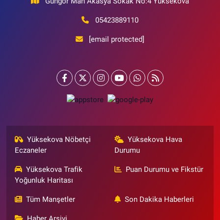
Güngör Mah Akasya Sokak No:4 Yüksekova
05423889110
[email protected]
Yüksekova Nöbetçi
Yüksekova Hava
Eczaneler
Durumu
Yüksekova Trafik
Puan Durumu ve Fikstür
Yoğunluk Haritası
Tüm Manşetler
Son Dakika Haberleri
Haber Arşivi