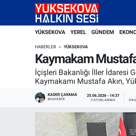
Yüksekova Nöbetçi Eczaneler
YÜKSEKOVA
YEREL
GÜNDEM
EKON
Yüksekova Hava Durumu
HABERLER
YÜKSEKOVA
Yüksekova Trafik Yoğunluk Haritası
Kaymakam Mustafa A
Süper Lig Puan Durumu ve Fikstür
İçişleri Bakanlığı İller İdare
Kaymakamı Mustafa Akın, Yükse
Tüm Manşetler
KADER ÇAKMAK
25.06.2026 - 14:37
MUHABİR
Son Dakika Haberleri
YAYINLANMA
OKU
Haber Arşivi