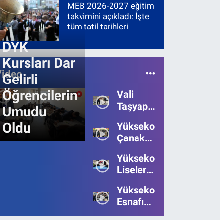
MEB 2026-2027 eğitim
takvimini açıkladı: İşte
tüm tatil tarihleri
DYK
Kursları Dar
Video
Gelirli
Öğrencilerin
Vali
Taşyapan,
Umudu
Heyelan
Oldu
Yüksekova’da
Bölgesinde
Çanakkale
İncelemelerde
Zaferi'nin
Bulundu
Yüksekova’da
111.Yılı
Liseler
Kutlandı
Arası
Yüksekova
Bilgi
Esnafı
Yarışmasının
Bayrama
Birincisi