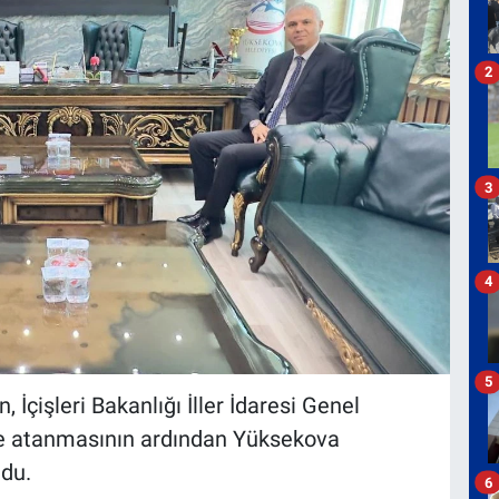
2
3
4
5
çişleri Bakanlığı İller İdaresi Genel
ne atanmasının ardından Yüksekova
ndu.
6