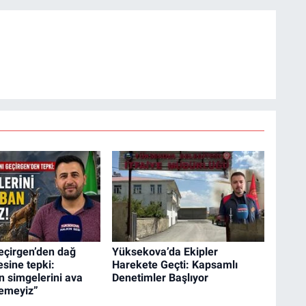
eçirgen’den dağ
Yüksekova’da Ekipler
esine tepki:
Harekete Geçti: Kapsamlı
 simgelerini ava
Denetimler Başlıyor
emeyiz”