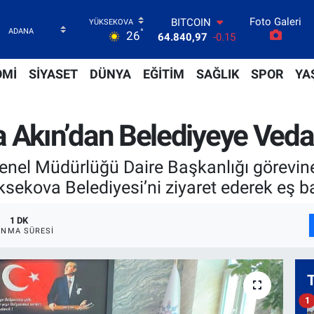
64.840,97
-0.15
Foto Galeri
DOLAR
°
26
47,7436
0.18
EURO
55,2510
0.32
OMİ
SİYASET
DÜNYA
EĞİTİM
SAĞLIK
SPOR
YA
STERLİN
64,4811
0.38
GRAM ALTIN
kın’dan Belediyeye Veda 
6660.55
0
BİST100
13.779
-14
si Genel Müdürlüğü Daire Başkanlığı görev
kova Belediyesi’ni ziyaret ederek eş baş
1 DK
NMA SÜRESI
1