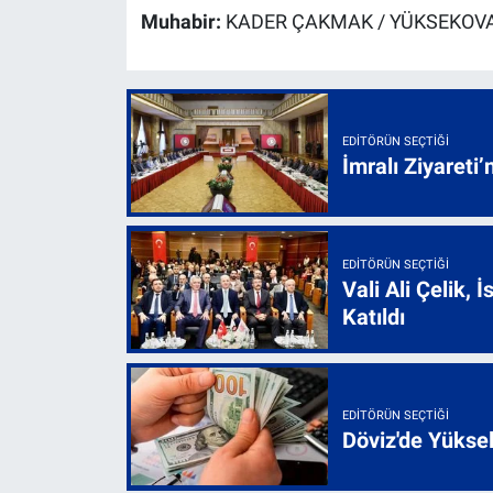
Muhabir:
KADER ÇAKMAK / YÜKSEKOVA
EDITÖRÜN SEÇTIĞI
İmralı Ziyareti’
EDITÖRÜN SEÇTIĞI
Vali Ali Çelik,
Katıldı
EDITÖRÜN SEÇTIĞI
Döviz'de Yükse