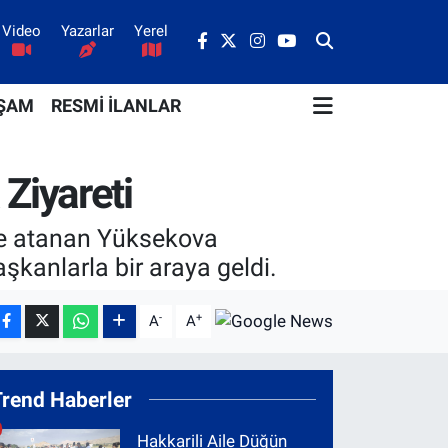
Video
Yazarlar
Yerel
ŞAM
RESMİ İLANLAR
Ziyareti
ine atanan Yüksekova
kanlarla bir araya geldi.
-
+
A
A
Trend Haberler
Hakkarili Aile Düğün