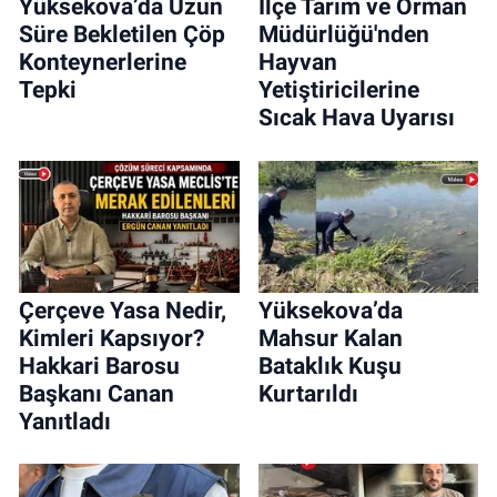
Yüksekova’da Uzun
İlçe Tarım ve Orman
Süre Bekletilen Çöp
Müdürlüğü'nden
Konteynerlerine
Hayvan
Tepki
Yetiştiricilerine
Sıcak Hava Uyarısı
Çerçeve Yasa Nedir,
Yüksekova’da
Kimleri Kapsıyor?
Mahsur Kalan
Hakkari Barosu
Bataklık Kuşu
Başkanı Canan
Kurtarıldı
Yanıtladı