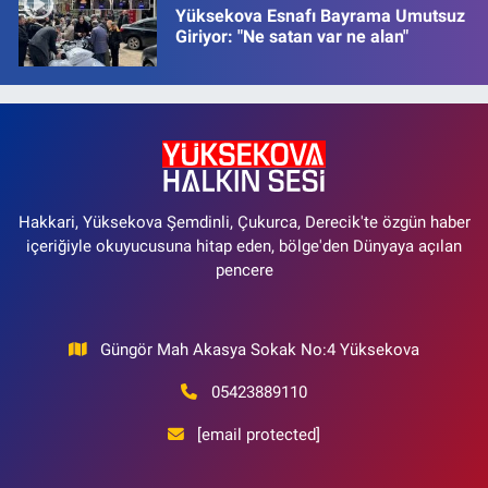
Yüksekova Esnafı Bayrama Umutsuz
Giriyor: "Ne satan var ne alan"
Hakkari, Yüksekova Şemdinli, Çukurca, Derecik'te özgün haber
içeriğiyle okuyucusuna hitap eden, bölge'den Dünyaya açılan
pencere
Güngör Mah Akasya Sokak No:4 Yüksekova
05423889110
[email protected]