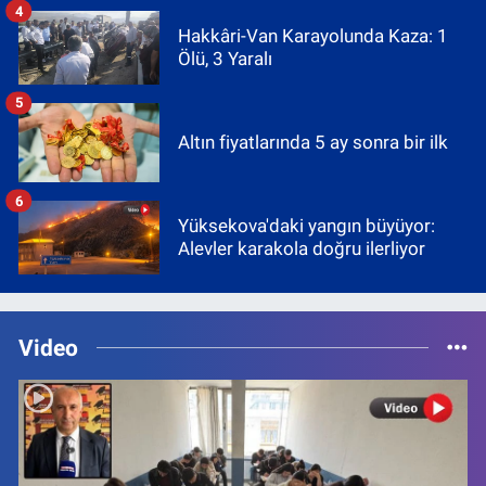
4
Hakkâri-Van Karayolunda Kaza: 1
Ölü, 3 Yaralı
5
Altın fiyatlarında 5 ay sonra bir ilk
6
Yüksekova'daki yangın büyüyor:
Alevler karakola doğru ilerliyor
Video