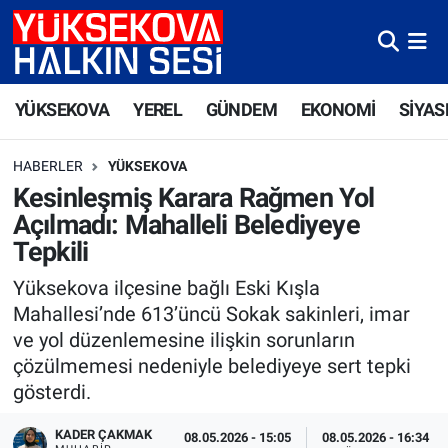
Yüksekova Nöbetçi Eczaneler
YÜKSEKOVA
YEREL
GÜNDEM
EKONOMİ
SİYAS
Yüksekova Hava Durumu
HABERLER
YÜKSEKOVA
Yüksekova Trafik Yoğunluk Haritası
Kesinleşmiş Karara Rağmen Yol
Açılmadı: Mahalleli Belediyeye
Süper Lig Puan Durumu ve Fikstür
Tepkili
Tüm Manşetler
Yüksekova ilçesine bağlı Eski Kışla
Mahallesi’nde 613’üncü Sokak sakinleri, imar
Son Dakika Haberleri
ve yol düzenlemesine ilişkin sorunların
çözülmemesi nedeniyle belediyeye sert tepki
Haber Arşivi
gösterdi.
KADER ÇAKMAK
08.05.2026 - 15:05
08.05.2026 - 16:34