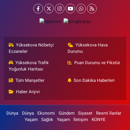
Yüksekova Nöbetçi
Yüksekova Hava
Eczaneler
Durumu
Yüksekova Trafik
Puan Durumu ve Fikstür
Yoğunluk Haritası
Tüm Manşetler
Son Dakika Haberleri
Haber Arşivi
Dünya
Dünya
Ekonomi
Gündem
Siyaset
Resmi İlanlar
Yaşam
Sağlık
Yaşam
İletişim
KÜNYE