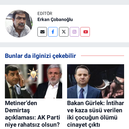
EDITÖR
Erkan Çobanoğlu
Bunlar da ilginizi çekebilir
Metiner’den
Bakan Gürlek: İntihar
Demirtaş
ve kaza süsü verilen
açıklaması: AK Parti
iki çocuğun ölümü
niye rahatsız olsun?
cinayet çıktı