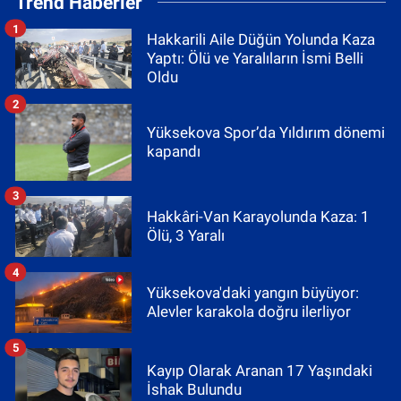
Trend Haberler
1
Hakkarili Aile Düğün Yolunda Kaza
Yaptı: Ölü ve Yaralıların İsmi Belli
Oldu
2
Yüksekova Spor’da Yıldırım dönemi
kapandı
3
Hakkâri-Van Karayolunda Kaza: 1
Ölü, 3 Yaralı
4
Yüksekova'daki yangın büyüyor:
Alevler karakola doğru ilerliyor
5
Kayıp Olarak Aranan 17 Yaşındaki
İshak Bulundu