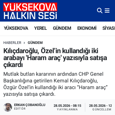
Yüksekova Nöbetçi Eczaneler
YÜKSEKOVA
YEREL
GÜNDEM
EKONOMİ
SİYAS
Yüksekova Hava Durumu
HABERLER
GÜNDEM
Yüksekova Trafik Yoğunluk Haritası
Kılıçdaroğlu, Özel’in kullandığı iki
arabayı 'Haram araç' yazısıyla satışa
Süper Lig Puan Durumu ve Fikstür
çıkardı
Tüm Manşetler
Mutlak butlan kararının ardından CHP Genel
Başkanlığına getirilen Kemal Kılıçdaroğlu,
Son Dakika Haberleri
Özgür Özel’in kullandığı iki aracı “Haram araç”
yazısıyla satışa çıkardı.
Haber Arşivi
ERKAN ÇOBANOĞLU
28.05.2026 - 08:15
28.05.2026 - 12:
EDITÖR
YAYINLANMA
GÜNCELLEME