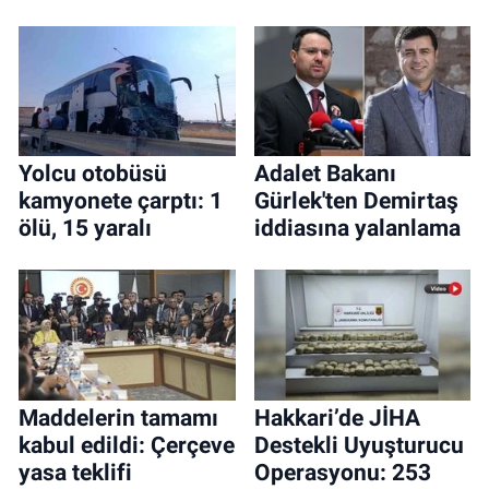
Yolcu otobüsü
Adalet Bakanı
kamyonete çarptı: 1
Gürlek'ten Demirtaş
ölü, 15 yaralı
iddiasına yalanlama
Maddelerin tamamı
Hakkari’de JİHA
kabul edildi: Çerçeve
Destekli Uyuşturucu
yasa teklifi
Operasyonu: 253