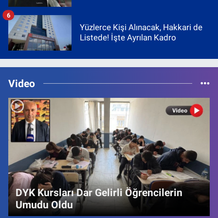
6
Yüzlerce Kişi Alınacak, Hakkari de
Listede! İşte Ayrılan Kadro
Video
DYK Kursları Dar Gelirli Öğrencilerin
Umudu Oldu