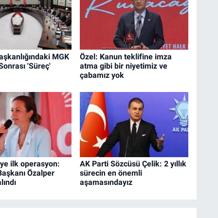
aşkanlığındaki MGK
Özel: Kanun teklifine imza
 Sonrası 'Süreç'
atma gibi bir niyetimiz ve
çabamız yok
'ye ilk operasyon:
AK Parti Sözcüsü Çelik: 2 yıllık
Başkanı Özalper
sürecin en önemli
lındı
aşamasındayız