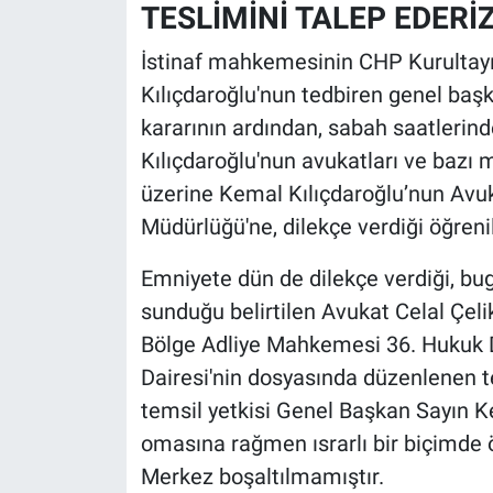
TESLİMİNİ TALEP EDERİ
İstinaf mahkemesinin CHP Kurultayı
Kılıçdaroğlu'nun tedbiren genel başk
kararının ardından, sabah saatlerin
Kılıçdaroğlu'nun avukatları ve bazı m
üzerine Kemal Kılıçdaroğlu’nun Avuka
Müdürlüğü'ne, dilekçe verdiği öğrenil
Emniyete dün de dilekçe verdiği, bug
sunduğu belirtilen Avukat Celal Çelik
Bölge Adliye Mahkemesi 36. Hukuk Da
Dairesi'nin dosyasında düzenlenen te
temsil yetkisi Genel Başkan Sayın K
omasına rağmen ısrarlı bir biçimde ön
Merkez boşaltılmamıştır.