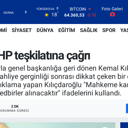
Foto Galeri
DOLAR
°
18
47,7143
0.16
EURO
55,0317
-0.02
OMİ
SİYASET
DÜNYA
EĞİTİM
SAĞLIK
SPOR
YA
STERLİN
64,2463
0.07
GRAM ALTIN
P teşkilatına çağrı
6574.81
1.44
BİST100
13.799
70
yla genel başkanlığa geri dönen Kemal Kı
BITCOIN
liye gerginliği sonrası dikkat çeken bir 
64.360,53
-0.76
ıklama yapan Kılıçdaroğlu "Mahkeme karar
tedbirler alınacaktır" ifadelerini kullandı.
2 DK
OKUNMA SÜRESI