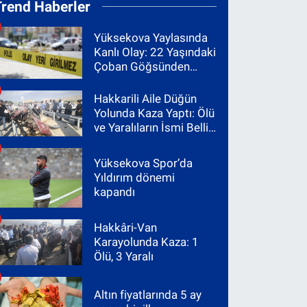
Trend Haberler
Yüksekova Yaylasında
Kanlı Olay: 22 Yaşındaki
Çoban Göğsünden
Vuruldu
Hakkarili Aile Düğün
Yolunda Kaza Yaptı: Ölü
ve Yaralıların İsmi Belli
Oldu
Yüksekova Spor’da
Yıldırım dönemi
kapandı
Hakkâri-Van
Karayolunda Kaza: 1
Ölü, 3 Yaralı
Altın fiyatlarında 5 ay