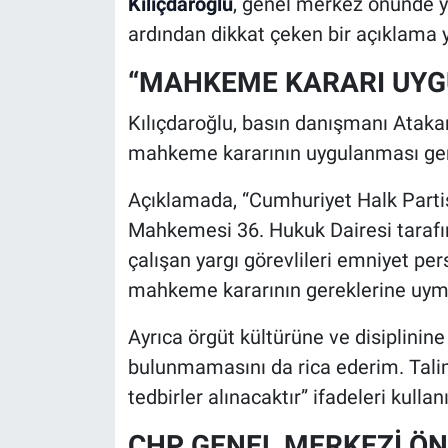
Kılıçdaroğlu
, genel merkez önünde y
ardından dikkat çeken bir açıklama y
“MAHKEME KARARI UYG
Kılıçdaroğlu, basın danışmanı Ataka
mahkeme kararının uygulanması gere
Açıklamada, “Cumhuriyet Halk Partis
Mahkemesi 36. Hukuk Dairesi tarafı
çalışan yargı görevlileri emniyet pe
mahkeme kararının gereklerine uyma
Ayrıca örgüt kültürüne ve disiplinine
bulunmamasını da rica ederim. Talima
tedbirler alınacaktır” ifadeleri kullanı
CHP GENEL MERKEZİ ÖN