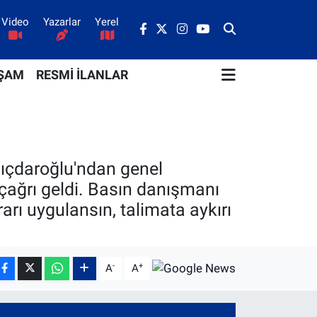
Video
Yazarlar
Yerel
ŞAM
RESMİ İLANLAR
lıçdaroğlu'ndan genel
çağrı geldi. Basın danışmanı
ı uygulansın, talimata aykırı
-
+
A
A