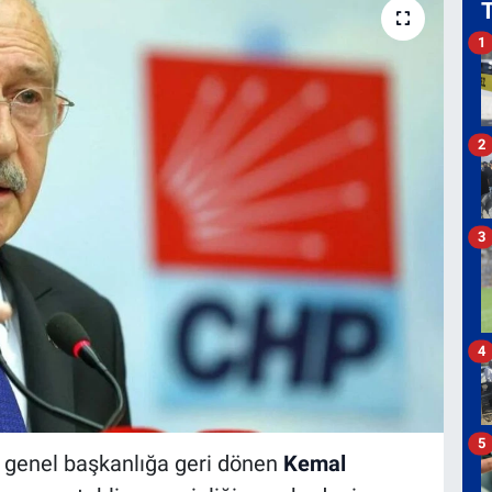
1
2
3
4
5
ı genel başkanlığa geri dönen
Kemal