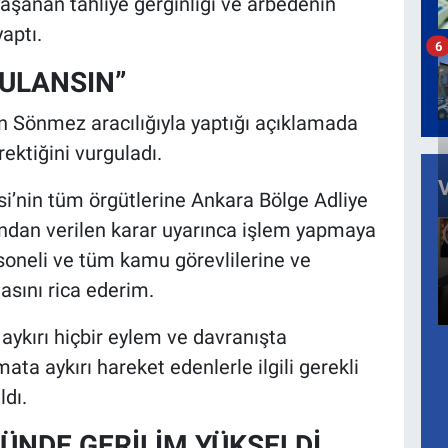
aşanan tahliye gerginliği ve arbedenin
aptı.
6
ULANSIN”
n Sönmez aracılığıyla yaptığı açıklamada
ktiğini vurguladı.
i’nin tüm örgütlerine Ankara Bölge Adliye
ndan verilen karar uyarınca işlem yapmaya
rsoneli ve tüm kamu görevlilerine ve
sını rica ederim.
 aykırı hiçbir eylem ve davranışta
ta aykırı hareket edenlerle ilgili gerekli
ldı.
ÜNDE GERİLİM YÜKSELDİ