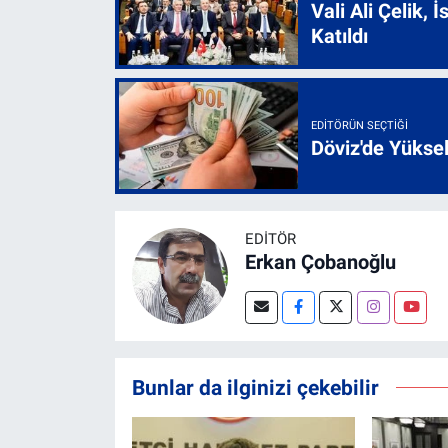
Vali Ali Çelik,
Katıldı
EDITÖRÜN SEÇTIĞI
Döviz'de Yükse
EDITÖR
Erkan Çobanoğlu
Bunlar da ilginizi çekebilir