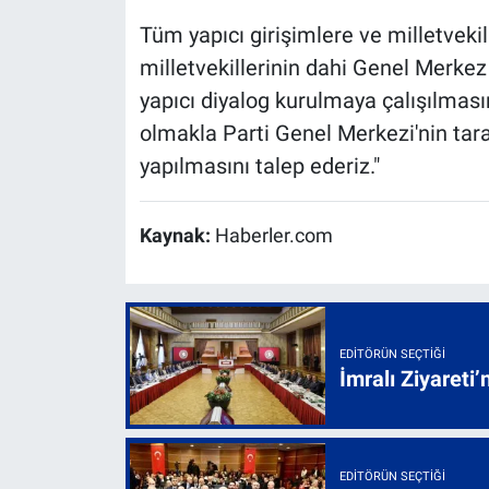
Tüm yapıcı girişimlere ve milletvek
milletvekillerinin dahi Genel Merkez
yapıcı diyalog kurulmaya çalışılmas
olmakla Parti Genel Merkezi'nin tar
yapılmasını talep ederiz."
Kaynak:
Haberler.com
EDITÖRÜN SEÇTIĞI
İmralı Ziyareti’
EDITÖRÜN SEÇTIĞI