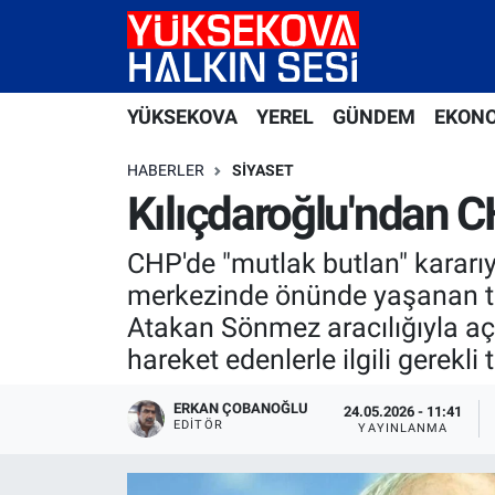
Yüksekova Nöbetçi Eczaneler
YÜKSEKOVA
YEREL
GÜNDEM
EKON
Yüksekova Hava Durumu
HABERLER
SIYASET
Yüksekova Trafik Yoğunluk Haritası
Kılıçdaroğlu'ndan CH
Süper Lig Puan Durumu ve Fikstür
CHP'de "mutlak butlan" kararı
merkezinde önünde yaşanan tah
Tüm Manşetler
Atakan Sönmez aracılığıyla aç
hareket edenlerle ilgili gerekli 
Son Dakika Haberleri
ERKAN ÇOBANOĞLU
24.05.2026 - 11:41
Haber Arşivi
EDITÖR
YAYINLANMA