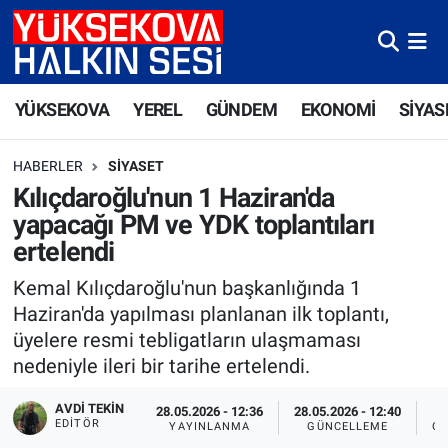
Yüksekova Nöbetçi Eczaneler
YÜKSEKOVA
YEREL
GÜNDEM
EKONOMİ
SİYAS
Yüksekova Hava Durumu
HABERLER
SIYASET
Yüksekova Trafik Yoğunluk Haritası
Kılıçdaroğlu'nun 1 Haziran'da
yapacağı PM ve YDK toplantıları
Süper Lig Puan Durumu ve Fikstür
ertelendi
Tüm Manşetler
Kemal Kılıçdaroğlu'nun başkanlığında 1
Haziran'da yapılması planlanan ilk toplantı,
Son Dakika Haberleri
üyelere resmi tebligatların ulaşmaması
nedeniyle ileri bir tarihe ertelendi.
Haber Arşivi
AVDI TEKIN
28.05.2026 - 12:36
28.05.2026 - 12:40
EDITÖR
YAYINLANMA
GÜNCELLEME
OK