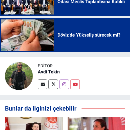
Odası Meclis Toplantısına Katıldı
Döviz'de Yükseliş sürecek mi?
EDITÖR
Avdi Tekin
Bunlar da ilginizi çekebilir