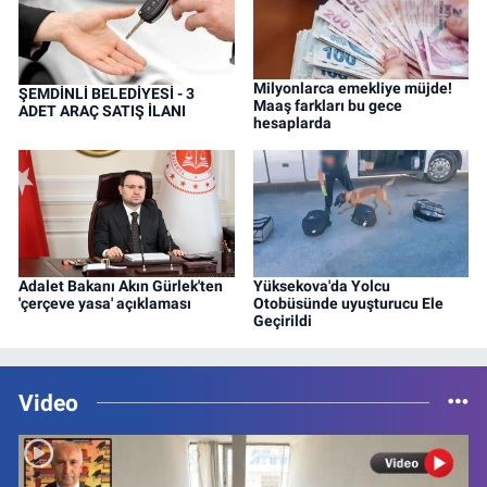
Milyonlarca emekliye müjde!
ŞEMDİNLİ BELEDİYESİ - 3
Maaş farkları bu gece
ADET ARAÇ SATIŞ İLANI
hesaplarda
Adalet Bakanı Akın Gürlek'ten
Yüksekova'da Yolcu
'çerçeve yasa' açıklaması
Otobüsünde uyuşturucu Ele
Geçirildi
Video