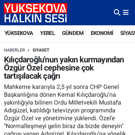
Yüksekova Nöbetçi Eczaneler
YÜKSEKOVA
YEREL
GÜNDEM
EKONOMİ
SİYAS
Yüksekova Hava Durumu
HABERLER
SIYASET
Yüksekova Trafik Yoğunluk Haritası
Kılıçdaroğlu'nun yakın kurmayından
Özgür Özel cephesine çok
Süper Lig Puan Durumu ve Fikstür
tartışılacak çağrı
Tüm Manşetler
Mahkeme kararıyla 2,5 yıl sonra CHP Genel
Başkanlığına dönen Kemal Kılıçdaroğlu’na
Son Dakika Haberleri
yakınlığıyla bilinen Ordu Milletvekili Mustafa
Adıgüzel, katıldığı televizyon programında
Haber Arşivi
Özgür Özel ve yönetimine yüklendi. Özel'e
"Normalleşmeyi gelin biraz da bizde deneyin"
çağrısı yapan Adıgüzel, Kılıçdaroğlu'na yönelik