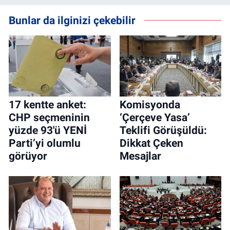
Bunlar da ilginizi çekebilir
17 kentte anket:
Komisyonda
CHP seçmeninin
‘Çerçeve Yasa’
yüzde 93'ü YENİ
Teklifi Görüşüldü:
Parti’yi olumlu
Dikkat Çeken
görüyor
Mesajlar