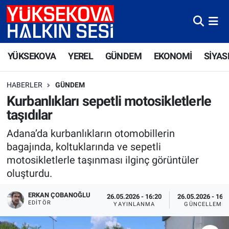
Yüksekova Nöbetçi Eczaneler
YÜKSEKOVA
YEREL
GÜNDEM
EKONOMİ
SİYAS
Yüksekova Hava Durumu
HABERLER
GÜNDEM
Yüksekova Trafik Yoğunluk Haritası
Kurbanlıkları sepetli motosikletlerle
taşıdılar
Süper Lig Puan Durumu ve Fikstür
Adana’da kurbanlıkların otomobillerin
Tüm Manşetler
bagajında, koltuklarında ve sepetli
motosikletlerle taşınması ilginç görüntüler
Son Dakika Haberleri
oluşturdu.
Haber Arşivi
ERKAN ÇOBANOĞLU
26.05.2026 - 16:20
26.05.2026 - 16:
EDITÖR
YAYINLANMA
GÜNCELLEME