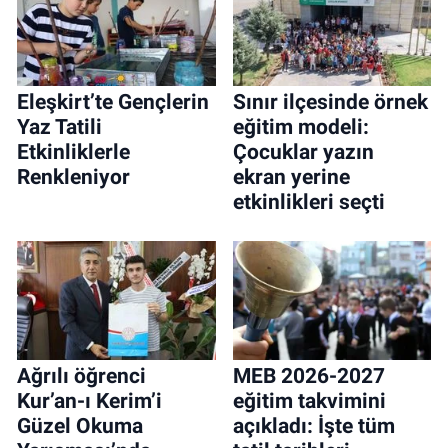
Eleşkirt’te Gençlerin
Sınır ilçesinde örnek
Yaz Tatili
eğitim modeli:
Etkinliklerle
Çocuklar yazın
Renkleniyor
ekran yerine
etkinlikleri seçti
Ağrılı öğrenci
MEB 2026-2027
Kur’an-ı Kerim’i
eğitim takvimini
Güzel Okuma
açıkladı: İşte tüm