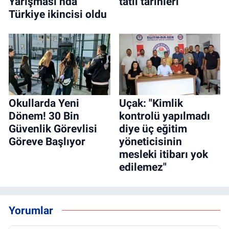
Yarışması’nda
tatil tarihleri
Türkiye ikincisi oldu
Okullarda Yeni
Uçak: "Kimlik
Dönem! 30 Bin
kontrolü yapılmadı
Güvenlik Görevlisi
diye üç eğitim
Göreve Başlıyor
yöneticisinin
mesleki itibarı yok
edilemez"
Yorumlar