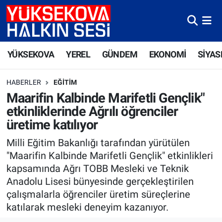
Yüksekova Nöbetçi Eczaneler
YÜKSEKOVA
YEREL
GÜNDEM
EKONOMİ
SİYAS
Yüksekova Hava Durumu
HABERLER
EĞITIM
Yüksekova Trafik Yoğunluk Haritası
Maarifin Kalbinde Marifetli Gençlik"
etkinliklerinde Ağrılı öğrenciler
Süper Lig Puan Durumu ve Fikstür
üretime katılıyor
Tüm Manşetler
Milli Eğitim Bakanlığı tarafından yürütülen
"Maarifin Kalbinde Marifetli Gençlik" etkinlikleri
Son Dakika Haberleri
kapsamında Ağrı TOBB Mesleki ve Teknik
Anadolu Lisesi bünyesinde gerçekleştirilen
Haber Arşivi
çalışmalarla öğrenciler üretim süreçlerine
katılarak mesleki deneyim kazanıyor.