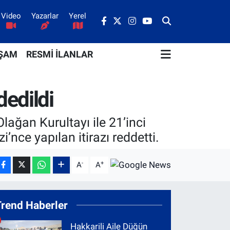
Video
Yazarlar
Yerel
ŞAM
RESMİ İLANLAR
edildi
ağan Kurultayı ile 21’inci
’nce yapılan itirazı reddetti.
-
+
A
A
Trend Haberler
Hakkarili Aile Düğün