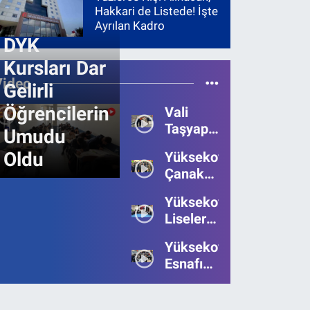
Hakkari de Listede! İşte
Ayrılan Kadro
DYK
Kursları Dar
Video
Gelirli
Öğrencilerin
Vali
Taşyapan,
Umudu
Heyelan
Oldu
Yüksekova’da
Bölgesinde
Çanakkale
İncelemelerde
Zaferi'nin
Bulundu
Yüksekova’da
111.Yılı
Liseler
Kutlandı
Arası
Yüksekova
Bilgi
Esnafı
Yarışmasının
Bayrama
Birincisi
Umutsuz
Belli