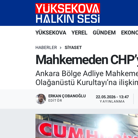
Yüksekova Nöbetçi Eczaneler
YÜKSEKOVA
YEREL
GÜNDEM
EKON
Yüksekova Hava Durumu
HABERLER
SIYASET
Yüksekova Trafik Yoğunluk Haritası
Mahkemeden CHP’ye 
Süper Lig Puan Durumu ve Fikstür
Ankara Bölge Adliye Mahkemesi 
Olağanüstü Kurultayı’na ilişkin
Tüm Manşetler
ERKAN ÇOBANOĞLU
22.05.2026 - 13:47
EDITÖR
Son Dakika Haberleri
YAYINLANMA
Haber Arşivi