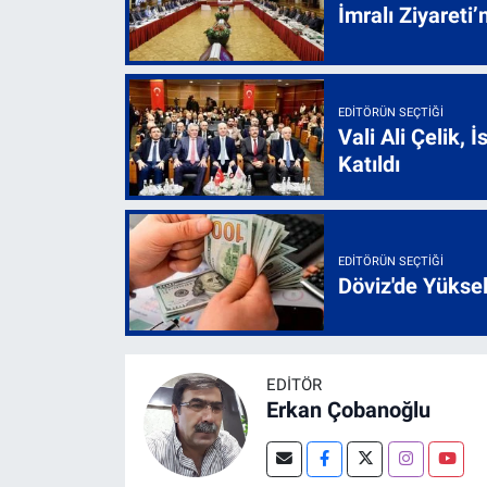
İmralı Ziyareti’
EDITÖRÜN SEÇTIĞI
Vali Ali Çelik,
Katıldı
EDITÖRÜN SEÇTIĞI
Döviz'de Yükse
EDITÖR
Erkan Çobanoğlu