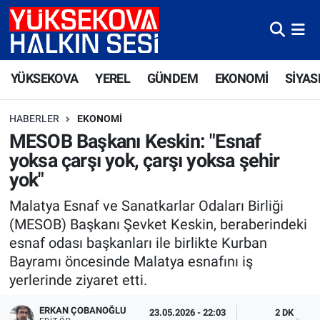
Yüksekova Nöbetçi Eczaneler
YÜKSEKOVA
YEREL
GÜNDEM
EKONOMİ
SİYAS
Yüksekova Hava Durumu
HABERLER
EKONOMI
Yüksekova Trafik Yoğunluk Haritası
MESOB Başkanı Keskin: "Esnaf
yoksa çarşı yok, çarşı yoksa şehir
Süper Lig Puan Durumu ve Fikstür
yok"
Tüm Manşetler
Malatya Esnaf ve Sanatkarlar Odaları Birliği
(MESOB) Başkanı Şevket Keskin, beraberindeki
Son Dakika Haberleri
esnaf odası başkanları ile birlikte Kurban
Bayramı öncesinde Malatya esnafını iş
Haber Arşivi
yerlerinde ziyaret etti.
ERKAN ÇOBANOĞLU
23.05.2026 - 22:03
2 DK