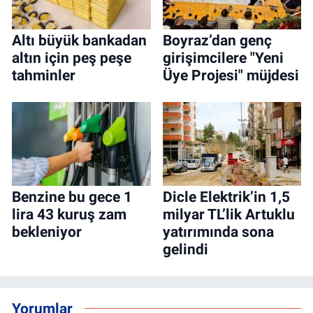
Altı büyük bankadan
Boyraz’dan genç
altın için peş peşe
girişimcilere "Yeni
tahminler
Üye Projesi" müjdesi
Benzine bu gece 1
Dicle Elektrik’in 1,5
lira 43 kuruş zam
milyar TL’lik Artuklu
bekleniyor
yatırımında sona
gelindi
Yorumlar