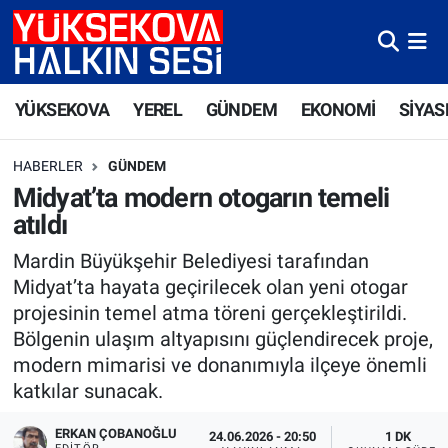
Yüksekova Nöbetçi Eczaneler
YÜKSEKOVA
YEREL
GÜNDEM
EKONOMİ
SİYAS
Yüksekova Hava Durumu
HABERLER
GÜNDEM
Yüksekova Trafik Yoğunluk Haritası
Midyat’ta modern otogarın temeli
atıldı
Süper Lig Puan Durumu ve Fikstür
Mardin Büyükşehir Belediyesi tarafından
Tüm Manşetler
Midyat’ta hayata geçirilecek olan yeni otogar
projesinin temel atma töreni gerçekleştirildi.
Son Dakika Haberleri
Bölgenin ulaşım altyapısını güçlendirecek proje,
modern mimarisi ve donanımıyla ilçeye önemli
Haber Arşivi
katkılar sunacak.
ERKAN ÇOBANOĞLU
24.06.2026 - 20:50
1 DK