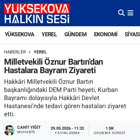
Yüksekova Nöbetçi Eczaneler
YÜKSEKOVA
YEREL
GÜNDEM
EKONOMİ
SİYAS
Yüksekova Hava Durumu
HABERLER
YEREL
Yüksekova Trafik Yoğunluk Haritası
Milletvekili Öznur Bartın’dan
Hastalara Bayram Ziyareti
Süper Lig Puan Durumu ve Fikstür
Hakkâri Milletvekili Öznur Bartın
Tüm Manşetler
başkanlığındaki DEM Parti heyeti, Kurban
Bayramı dolayısıyla Hakkâri Devlet
Son Dakika Haberleri
Hastanesi’nde tedavi gören hastaları ziyaret
etti.
Haber Arşivi
CAHIT YIĞIT
29.05.2026 - 11:32
1 DK
MUHABİR
YAYINLANMA
OKUNMA SÜRESI