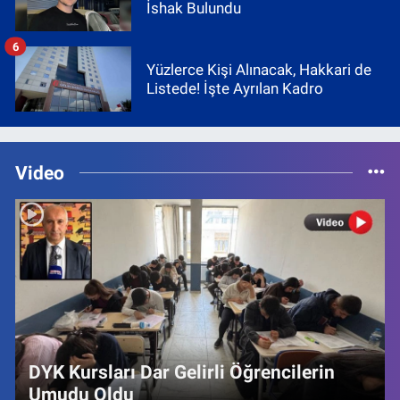
İshak Bulundu
6
Yüzlerce Kişi Alınacak, Hakkari de
Listede! İşte Ayrılan Kadro
Video
DYK Kursları Dar Gelirli Öğrencilerin
Umudu Oldu