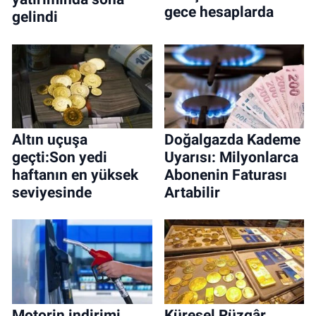
gece hesaplarda
gelindi
Altın uçuşa
Doğalgazda Kademe
geçti:Son yedi
Uyarısı: Milyonlarca
haftanın en yüksek
Abonenin Faturası
seviyesinde
Artabilir
Motorin indirimi
Küresel Rüzgâr