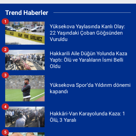
Trend Haberler
1
Yüksekova Yaylasında Kanlı Olay:
22 Yaşındaki Çoban Göğsünden
Vuruldu
2
Hakkarili Aile Düğün Yolunda Kaza
Yaptı: Ölü ve Yaralıların İsmi Belli
Oldu
3
Yüksekova Spor’da Yıldırım dönemi
kapandı
4
Hakkâri-Van Karayolunda Kaza: 1
Ölü, 3 Yaralı
5