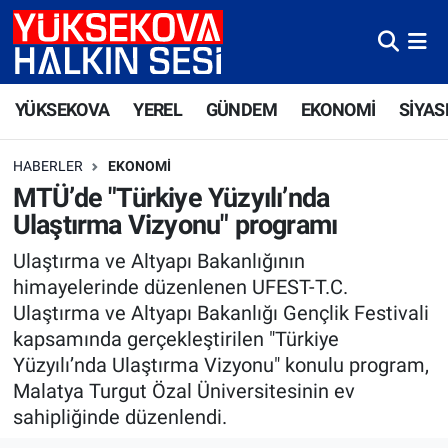
Yüksekova Nöbetçi Eczaneler
YÜKSEKOVA
YEREL
GÜNDEM
EKONOMİ
SİYAS
Yüksekova Hava Durumu
HABERLER
EKONOMI
Yüksekova Trafik Yoğunluk Haritası
MTÜ’de "Türkiye Yüzyılı’nda
Ulaştırma Vizyonu" programı
Süper Lig Puan Durumu ve Fikstür
Ulaştırma ve Altyapı Bakanlığının
Tüm Manşetler
himayelerinde düzenlenen UFEST-T.C.
Ulaştırma ve Altyapı Bakanlığı Gençlik Festivali
Son Dakika Haberleri
kapsamında gerçekleştirilen "Türkiye
Yüzyılı’nda Ulaştırma Vizyonu" konulu program,
Haber Arşivi
Malatya Turgut Özal Üniversitesinin ev
sahipliğinde düzenlendi.