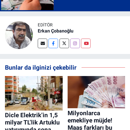
EDITÖR
Erkan Çobanoğlu
Bunlar da ilginizi çekebilir
Milyonlarca
Dicle Elektrik’in 1,5
emekliye müjde!
milyar TL’lik Artuklu
Maaş farkları bu
yatırımında sona