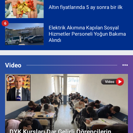
Altın fiyatlarında 5 ay sonra bir ilk
6
Elektrik Akımına Kapılan Sosyal
Hizmetler Personeli Yoğun Bakıma
Alındı
Video
DYK Kursları Dar Gelirli Öğrencilerin