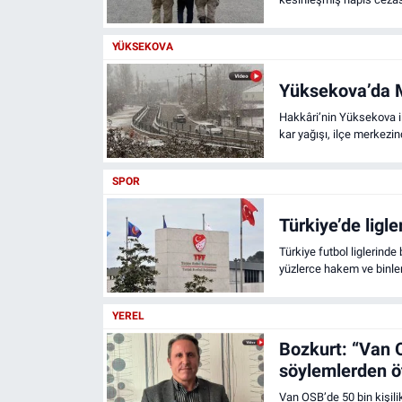
ve tutuklanarak cezaevin
YÜKSEKOVA
Yüksekova’da Me
Hakkâri’nin Yüksekova il
kar yağışı, ilçe merkezi
SPOR
Türkiye’de ligl
Türkiye futbol liglerind
yüzlerce hakem ve binler
PFDK’ya sevk edilmesi ned
durdurulacak mı? İşte d
YEREL
Bozkurt: “Van 
söylemlerden ö
Van OSB’de 50 bin kişil