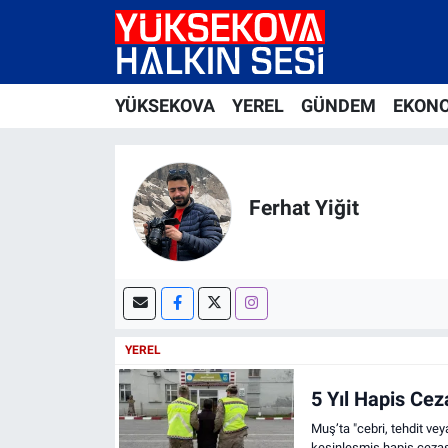
Yüksekova Nöbetçi Eczaneler
YÜKSEKOVA
YEREL
GÜNDEM
EKON
Yüksekova Hava Durumu
Yüksekova Trafik Yoğunluk Haritası
Ferhat Yiğit
Süper Lig Puan Durumu ve Fikstür
Tüm Manşetler
Son Dakika Haberleri
YEREL
Haber Arşivi
5 Yıl Hapis Cez
Muş’ta "cebri, tehdit vey
kesinleşmiş hapis cezas