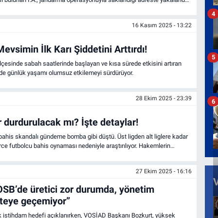
e gönderildi.
4
16 Kasım 2025 - 13:22
vsimin İlk Karı Şiddetini Arttırdı!
5
çesinde sabah saatlerinde başlayan ve kısa sürede etkisini artıran
nde günlük yaşamı olumsuz etkilemeyi sürdürüyor.
28 Ekim 2025 - 23:39
6
er durdurulacak mı? İşte detaylar!
e bahis skandalı gündeme bomba gibi düştü. Üst ligden alt liglere kadar
ce futbolcu bahis oynaması nedeniyle araştırılıyor. Hakemlerin
eniyle akıllara ilk gelen soru liglerin durdurulması oldu. Peki ligler
etaylar…
27 Ekim 2025 - 16:16
OSB’de üretici zor durumda, yönetim
teye geçemiyor”
ik istihdam hedefi açıklanırken, VOSİAD Başkanı Bozkurt, yüksek