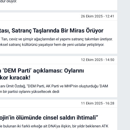
dur oluyor.
26 Ekim 2025 - 12:41
ası, Satranç Taşlarında Bir Miras Örüyor
 Tan, ceviz ve şimşir ağaçlarından el yapımı satranç takımları üretiyor.
ksel satranç kültürünü yaşatıyor hem de yeni ustalar yetiştiriyor.
12 Ekim 2025 - 14:50
‘DEM Parti’ açıklaması: Oylarını
kor kıracak!
kanı Ümit Özdağ, "DEM Parti, AK Parti ve MHP'nin oluşturduğu 'DAM
akın bir partisi oylarını yükseltecek dedi
11 Ekim 2025 - 16:28
jin’in ölümünde cinsel saldırı ihtimali”
 bulunan iki farklı erkeğe ait DNA’ya ilişkin, bir yıldır beklenen ATK