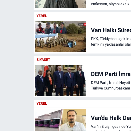
enflasyon, altyapı eksikl
gerçekçi olmadığını söyl
YEREL
Van Halkı Sürec
PKK, Türkiye’den çekilme 
temkinli yaklaşanlar olar
sağlanması.
SIYASET
DEM Parti İmral
DEM Parti, İmralı Heyet
Türkiye Cumhurbaşkanı R
YEREL
Van'da Halk Der
Van'ın Erciş ilçesinde Y