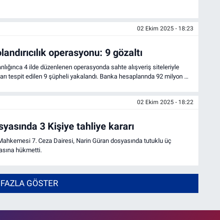
02 Ekim 2025 - 18:23
landırıcılık operasyonu: 9 gözaltı
ığınca 4 ilde düzenlenen operasyonda sahte alışveriş siteleriyle
ları tespit edilen 9 şüpheli yakalandı. Banka hesaplarında 92 milyon TL
phelilerden 5’i tutuklanırken, 4’ü adli kontrol şartıyla serbest bırakıldı.
02 Ekim 2025 - 18:22
yasında 3 Kişiye tahliye kararı
si 7. Ceza Dairesi, Narin Güran dosyasında tutuklu üç
asına hükmetti.
 FAZLA GÖSTER