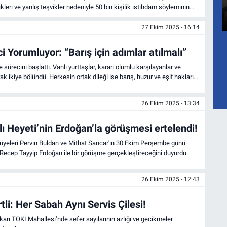
ikleri ve yanlış teşvikler nedeniyle 50 bin kişilik istihdam söyleminin
edi.
27 Ekim 2025 - 16:14
i Yorumluyor: “Barış için adımlar atılmalı”
sürecini başlattı. Vanlı yurttaşlar, kararı olumlu karşılayanlar ve
ak ikiye bölündü. Herkesin ortak dileği ise barış, huzur ve eşit hakların
26 Ekim 2025 - 13:34
ı Heyeti’nin Erdoğan’la görüşmesi ertelendi!
i üyeleri Pervin Buldan ve Mithat Sancar'ın 30 Ekim Perşembe günü
ecep Tayyip Erdoğan ile bir görüşme gerçekleştireceğini duyurdu.
26 Ekim 2025 - 12:43
tli: Her Sabah Aynı Servis Çilesi!
ukarı TOKİ Mahallesi’nde sefer sayılarının azlığı ve gecikmeler