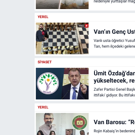
nedeniyle yurttaşlar mağ
YEREL
Van’ın Genç Ust
Vanlı usta öğretici Yusuf
Tan, hem ilçedeki gelene
SIYASET
Ümit Özdağ’dan 
yükseltecek, re
Zafer Partisi Genel Baş
ittifakı' gidiyor. Bu ittif
YEREL
Van Barosu: “Ro
Rojin Kabaiş’in bedeninde