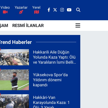
Video
Yazarlar
Yerel
ŞAM
RESMİ İLANLAR
Trend Haberler
Hakkarili Aile Düğün
Yolunda Kaza Yaptı: Ölü
ve Yaralıların İsmi Belli
Oldu
Yüksekova Spor’da
Yıldırım dönemi
kapandı
Hakkâri-Van
Karayolunda Kaza: 1
Ölü, 3 Yaralı