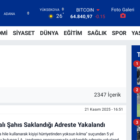
BITCOIN
Foto Galeri
64.840,97
-0.15
°
26
DOLAR
47,7436
0.18
OMİ
SİYASET
DÜNYA
EĞİTİM
SAĞLIK
SPOR
YA
EURO
55,2510
0.32
STERLİN
64,4811
0.38
GRAM ALTIN
1
6660.55
0
BİST100
13.779
-14
2
2347 İçerik
21 Kasım 2025 - 16:51
3
alı Şahıs Saklandığı Adreste Yakalandı
a hile kullanarak kişiyi hürriyetinden yoksun kılma" suçundan 5 yıl
ı bulunan İ.A., jandarma operasyonuyla saklandığı adreste yakalandı