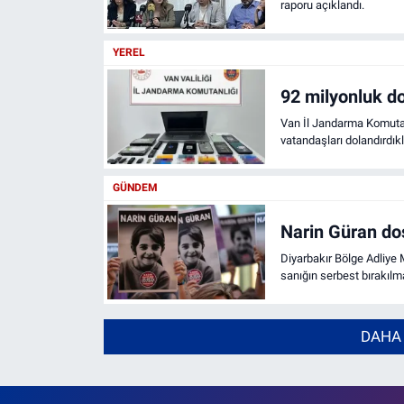
raporu açıklandı.
YEREL
92 milyonluk do
Van İl Jandarma Komutanl
vatandaşları dolandırdık
işlem hacmi belirlenen şü
GÜNDEM
Narin Güran dos
Diyarbakır Bölge Adliye Mahkeme
sanığın serbest bırakılm
DAHA