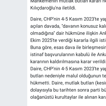
Mahkemenin mutlak butlan kararı 
Kılıçdaroğlu'na iletildi.
Daire, CHP'nin 4-5 Kasım 2023'te yapı
açılan davada, "davanın konusuz kal
olmadığına" dair hükmüne ilişkin A
Ekim 2025'te verdiği kararla ilgili i
Buna göre, esas dava ile birleşmesi
istinaf başvurularının kabulü ile An
kararının kaldırılmasına karar veril
Daire, CHP'nin 4-5 Kasım 2023'te yap
butlan nedeniyle malul olduğunun tespi
hükmetti. Daire, mutlak butlan (kesi
dolayısıyla bu tarihten sonra parti 
olağanüstü kurultaylar ile alınan ka