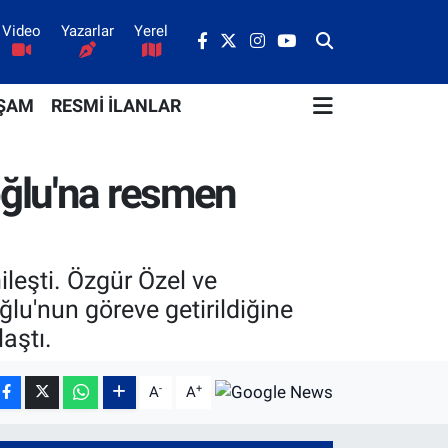
Video
Yazarlar
Yerel
ŞAM
RESMİ İLANLAR
oğlu'na resmen
leşti. Özgür Özel ve
lu'nun göreve getirildiğine
aştı.
-
+
A
A