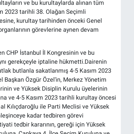
ltayların ve bu kurultaylarda alınan tüm
ım 2023 tarihli 38. Olağan Seçimli
sine, kurultay tarihinden önceki Genel
organlarının görevlerine aynen devam
len CHP İstanbul İl Kongresinin ve bu
ynı gerekçeyle iptaline hükmetti.Dairenin
Mutlak butlanla sakatlanmış 4-5 Kasım 2023
nel Başkan Özgür Özel'in, Merkez Yönetim
erinin ve Yüksek Disiplin Kurulu üyelerinin
na ve 4-5 Kasım 2023 tarihli kurultay öncesi
Kılıçdaroğlu ile Parti Meclisi ve Yüksek
inleşinceye kadar tedbiren görevi
iyati tedbir kararının, gereği için Yüksek
ruluna, Çankaya 4. İlçe Seçim Kuruluna ve