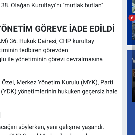
 38. Olağan Kurultayı’nı "mutlak butlan"
6
YÖNETİM GÖREVE İADE EDİLDİ
M) 36. Hukuk Dairesi, CHP kurultay
etiminin tedbiren görevden
ğlu ile yönetiminin görevi devralmasına
r Özel, Merkez Yönetim Kurulu (MYK), Parti
u (YDK) yönetimlerinin hukuken geçersiz hale
İ
ağını söylerken, yeni gelişme yaşandı.