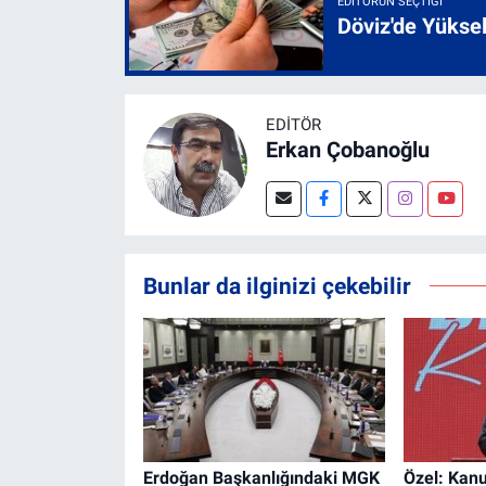
EDITÖRÜN SEÇTIĞI
Döviz'de Yükse
EDITÖR
Erkan Çobanoğlu
Bunlar da ilginizi çekebilir
Erdoğan Başkanlığındaki MGK
Özel: Kanu