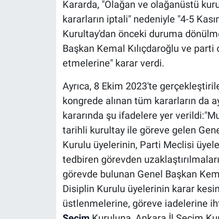
Kararda, "Olağan ve olağanüstü kuru
kararların iptali" nedeniyle "4-5 Kas
Kurultay'dan önceki duruma dönülme
Başkan Kemal Kılıçdaroğlu ve parti 
etmelerine" karar verdi.
Ayrıca, 8 Ekim 2023'te gerçekleştiri
kongrede alınan tüm kararların da a
kararında şu ifadelere yer verildi:"
tarihli kurultay ile göreve gelen Ge
Kurulu üyelerinin, Parti Meclisi üyel
tedbiren görevden uzaklaştırılmaları
görevde bulunan Genel Başkan Kemal 
Disiplin Kurulu üyelerinin karar kes
üstlenmelerine, göreve iadelerine iht
Seçim
Kuruluna, Ankara İl Seçim Ku