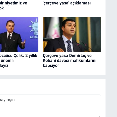
bir niyetimiz ve
'çerçeve yasa' açıklaması
ok
zcüsü Çelik: 2 yıllık
Çerçeve yasa Demirtaş ve
 önemli
Kobani davası mahkumlarını
ayız
kapsıyor