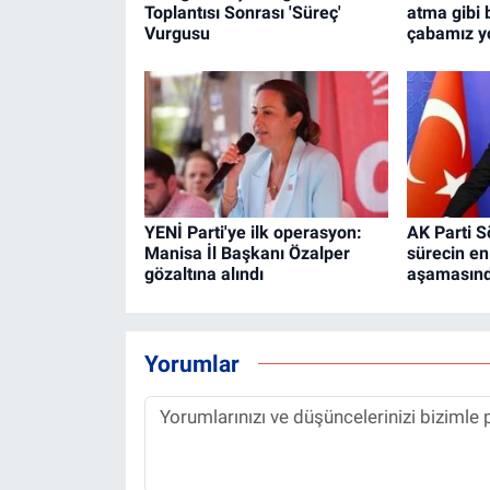
Toplantısı Sonrası 'Süreç'
atma gibi 
Vurgusu
çabamız y
YENİ Parti'ye ilk operasyon:
AK Parti Sö
Manisa İl Başkanı Özalper
sürecin en
gözaltına alındı
aşamasınd
Yorumlar