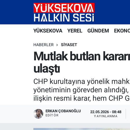
Yüksekova Nöbetçi Eczaneler
YÜKSEKOVA
YEREL
GÜNDEM
EKON
Yüksekova Hava Durumu
HABERLER
SIYASET
Yüksekova Trafik Yoğunluk Haritası
Mutlak butlan karar
ulaştı
Süper Lig Puan Durumu ve Fikstür
CHP kurultayına yönelik mahke
Tüm Manşetler
yönetiminin görevden alındığı,
Son Dakika Haberleri
ilişkin resmi karar, hem CHP G
Haber Arşivi
ERKAN ÇOBANOĞLU
22.05.2026 - 08:48
EDITÖR
YAYINLANMA