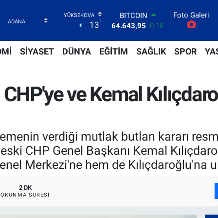
Foto Galeri
DOLAR
°
13
47,6704
0
EURO
55,0406
-0.08
OMİ
SİYASET
DÜNYA
EĞİTİM
SAĞLIK
SPOR
YA
STERLİN
64,2143
0
GRAM ALTIN
ı CHP'ye ve Kemal Kılıçdar
6500.87
0.12
BİST100
13.799
70
BITCOIN
64.643,95
0.16
menin verdiği mutlak butlan kararı resmi
 eski CHP Genel Başkanı Kemal Kılıçdaroğ
enel Merkezi'ne hem de Kılıçdaroğlu'na ul
2 DK
OKUNMA SÜRESI