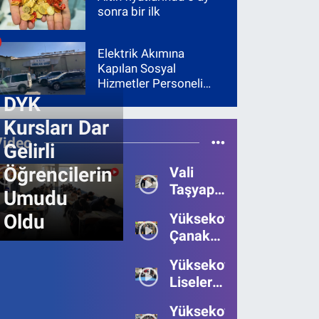
sonra bir ilk
Elektrik Akımına
Kapılan Sosyal
Hizmetler Personeli
Yoğun Bakıma Alındı
DYK
Kursları Dar
Video
Gelirli
Öğrencilerin
Vali
Taşyapan,
Umudu
Heyelan
Oldu
Yüksekova’da
Bölgesinde
Çanakkale
İncelemelerde
Zaferi'nin
Bulundu
Yüksekova’da
111.Yılı
Liseler
Kutlandı
Arası
Yüksekova
Bilgi