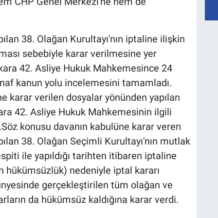
hem CHP Genel Merkezi'ne hem de
lan 38. Olağan Kurultayı'nın iptaline ilişkin
ması sebebiyle karar verilmesine yer
nkara 42. Asliye Hukuk Mahkemesince 24
stinaf kanun yolu incelemesini tamamladı.
ne karar verilen dosyalar yönünden yapılan
kara 42. Asliye Hukuk Mahkemesinin ilgili
di.Söz konusu davanın kabulüne karar veren
ılan 38. Olağan Seçimli Kurultayı'nın mutlak
ti ile yapıldığı tarihten itibaren iptaline
n hükümsüzlük) nedeniyle iptal kararı
bünyesinde gerçekleştirilen tüm olağan ve
rarların da hükümsüz kaldığına karar verdi.