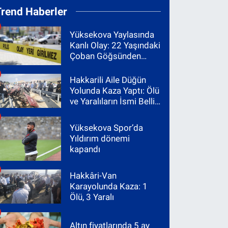
Trend Haberler
Yüksekova Yaylasında
Kanlı Olay: 22 Yaşındaki
Çoban Göğsünden
Vuruldu
Hakkarili Aile Düğün
Yolunda Kaza Yaptı: Ölü
ve Yaralıların İsmi Belli
Oldu
Yüksekova Spor’da
Yıldırım dönemi
kapandı
Hakkâri-Van
Karayolunda Kaza: 1
Ölü, 3 Yaralı
Altın fiyatlarında 5 ay