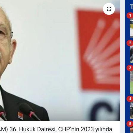
1
2
3
4
5
) 36. Hukuk Dairesi, CHP’nin 2023 yılında