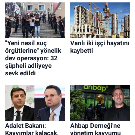
"Yeni nesil suç
Vanlı iki işçi hayatını
örgütlerine" yönelik
kaybetti
dev operasyon: 32
şüpheli adliyeye
sevk edildi
Adalet Bakanı:
Ahbap Derneği'ne
Kayyımlar kalacak,
yönetim kayyumu