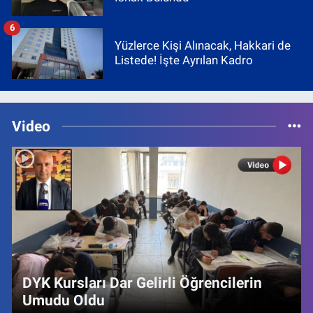
6
Yüzlerce Kişi Alınacak, Hakkari de
Listede! İşte Ayrılan Kadro
Video
DYK Kursları Dar Gelirli Öğrencilerin
Umudu Oldu