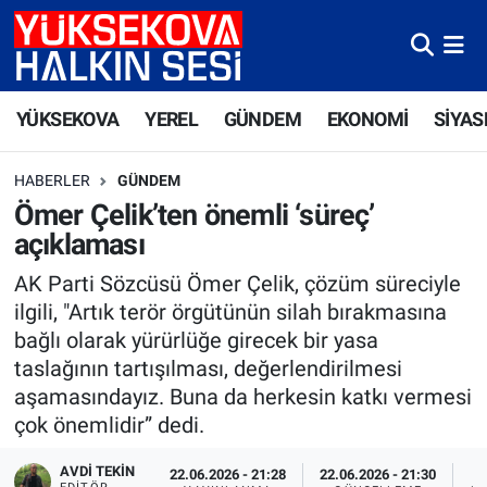
Yüksekova Nöbetçi Eczaneler
YÜKSEKOVA
YEREL
GÜNDEM
EKONOMİ
SİYAS
Yüksekova Hava Durumu
HABERLER
GÜNDEM
Yüksekova Trafik Yoğunluk Haritası
Ömer Çelik’ten önemli ‘süreç’
açıklaması
Süper Lig Puan Durumu ve Fikstür
AK Parti Sözcüsü Ömer Çelik, çözüm süreciyle
Tüm Manşetler
ilgili, "Artık terör örgütünün silah bırakmasına
bağlı olarak yürürlüğe girecek bir yasa
Son Dakika Haberleri
taslağının tartışılması, değerlendirilmesi
aşamasındayız. Buna da herkesin katkı vermesi
Haber Arşivi
çok önemlidir” dedi.
AVDI TEKIN
22.06.2026 - 21:28
22.06.2026 - 21:30