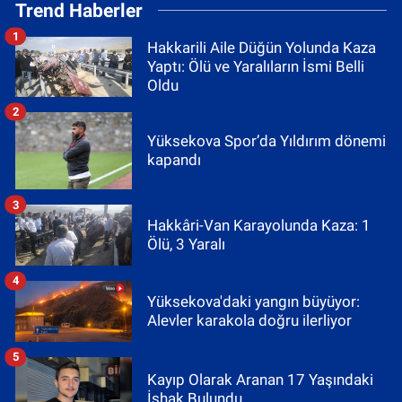
Trend Haberler
1
Hakkarili Aile Düğün Yolunda Kaza
Yaptı: Ölü ve Yaralıların İsmi Belli
Oldu
2
Yüksekova Spor’da Yıldırım dönemi
kapandı
3
Hakkâri-Van Karayolunda Kaza: 1
Ölü, 3 Yaralı
4
Yüksekova'daki yangın büyüyor:
Alevler karakola doğru ilerliyor
5
Kayıp Olarak Aranan 17 Yaşındaki
İshak Bulundu