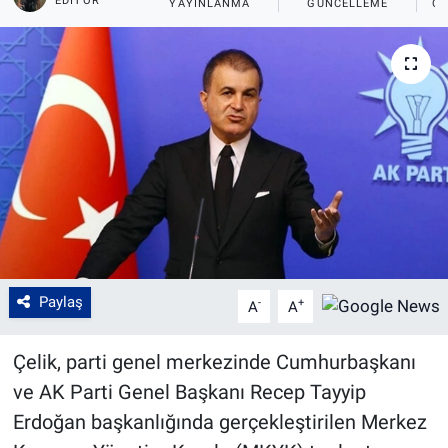
EDITÖR
YAYINLANMA
GÜNCELLEME
OK
Paylaş
-
+
A
A
Çelik, parti genel merkezinde Cumhurbaşkanı
ve AK Parti Genel Başkanı Recep Tayyip
Erdoğan başkanlığında gerçekleştirilen Merkez