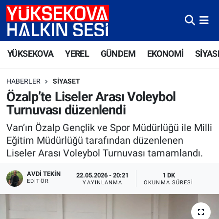
Yüksekova Nöbetçi Eczaneler
YÜKSEKOVA
YEREL
GÜNDEM
EKONOMİ
SİYAS
Yüksekova Hava Durumu
HABERLER
SIYASET
Yüksekova Trafik Yoğunluk Haritası
Özalp’te Liseler Arası Voleybol
Turnuvası düzenlendi
Süper Lig Puan Durumu ve Fikstür
Van’ın Özalp Gençlik ve Spor Müdürlüğü ile Milli
Tüm Manşetler
Eğitim Müdürlüğü tarafından düzenlenen
Liseler Arası Voleybol Turnuvası tamamlandı.
Son Dakika Haberleri
AVDI TEKIN
22.05.2026 - 20:21
1 DK
EDITÖR
YAYINLANMA
OKUNMA SÜRESI
Haber Arşivi