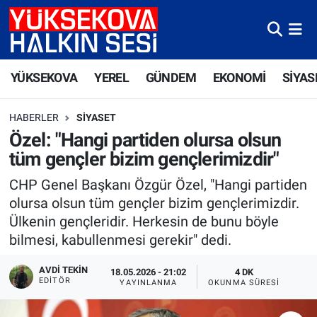
Yüksekova Nöbetçi Eczaneler
YÜKSEKOVA
YEREL
GÜNDEM
EKONOMİ
SİYAS
Yüksekova Hava Durumu
HABERLER
SIYASET
Yüksekova Trafik Yoğunluk Haritası
Özel: "Hangi partiden olursa olsun
tüm gençler bizim gençlerimizdir"
Süper Lig Puan Durumu ve Fikstür
CHP Genel Başkanı Özgür Özel, "Hangi partiden
Tüm Manşetler
olursa olsun tüm gençler bizim gençlerimizdir.
Ülkenin gençleridir. Herkesin de bunu böyle
Son Dakika Haberleri
bilmesi, kabullenmesi gerekir" dedi.
Haber Arşivi
AVDI TEKIN
18.05.2026 - 21:02
4 DK
EDITÖR
YAYINLANMA
OKUNMA SÜRESI