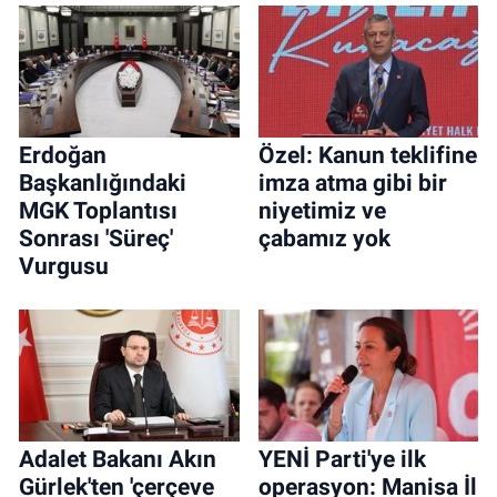
Erdoğan
Özel: Kanun teklifine
Başkanlığındaki
imza atma gibi bir
MGK Toplantısı
niyetimiz ve
Sonrası 'Süreç'
çabamız yok
Vurgusu
Adalet Bakanı Akın
YENİ Parti'ye ilk
Gürlek'ten 'çerçeve
operasyon: Manisa İl