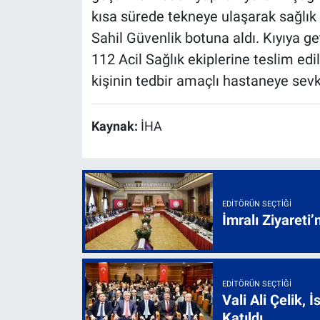
kısa sürede tekneye ulaşarak sağlık 
Sahil Güvenlik botuna aldı. Kıyıya ge
112 Acil Sağlık ekiplerine teslim edi
kişinin tedbir amaçlı hastaneye sevk 
Kaynak:
İHA
EDITÖRÜN SEÇTIĞI
İmralı Ziyareti’
EDITÖRÜN SEÇTIĞI
Vali Ali Çelik,
Katıldı