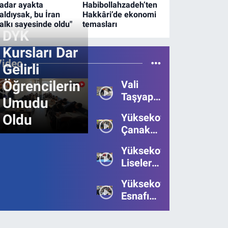
adar ayakta
Habibollahzadeh’ten
aldıysak, bu İran
Hakkâri’de ekonomi
alkı sayesinde oldu"
temasları
DYK
Kursları Dar
Video
Gelirli
Öğrencilerin
Vali
Taşyapan,
Umudu
Heyelan
Oldu
Yüksekova’da
Bölgesinde
Çanakkale
İncelemelerde
Zaferi'nin
Bulundu
Yüksekova’da
111.Yılı
Liseler
Kutlandı
Arası
Yüksekova
Bilgi
Esnafı
Yarışmasının
Bayrama
Birincisi
Umutsuz
Belli