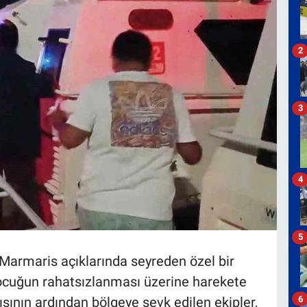
2
3
4
5
 Marmaris açıklarında seyreden özel bir
 çocuğun rahatsızlanması üzerine harekete
6
sının ardından bölgeye sevk edilen ekipler,