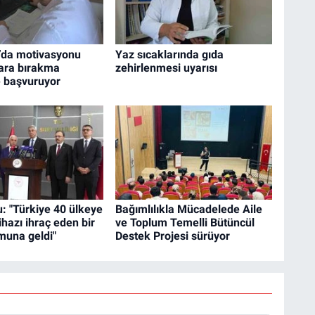
r’da motivasyonu
Yaz sıcaklarında gıda
gara bırakma
zehirlenmesi uyarısı
 başvuruyor
: "Türkiye 40 ülkeye
Bağımlılıkla Mücadelede Aile
hazı ihraç eden bir
ve Toplum Temelli Bütüncül
muna geldi"
Destek Projesi sürüyor