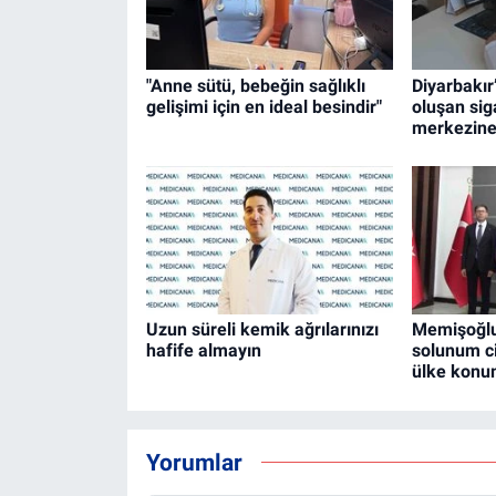
"Anne sütü, bebeğin sağlıklı
Diyarbakı
gelişimi için en ideal besindir"
oluşan si
merkezine
Uzun süreli kemik ağrılarınızı
Memişoğlu
hafife almayın
solunum ci
ülke konu
Yorumlar