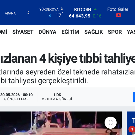
Foto Galeri
DOLAR
°
17
47,6006
0.06
EURO
55,0250
0.02
OMİ
SİYASET
DÜNYA
EĞİTİM
SAĞLIK
SPOR
YA
STERLİN
64,2398
0.2
GRAM ALTIN
zlanan 4 kişiye tıbbi tahliy
6500.87
0.12
BİST100
13.799
70
larında seyreden özel teknede rahatsızlan
BITCOIN
i tahliyesi gerçekleştirildi.
64.643,95
0.16
30.05.2026 - 00:10
1 DK
GÜNCELLEME
OKUNMA SÜRESI
1