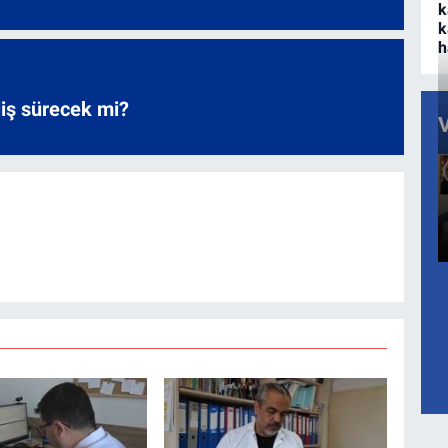
k
k
h
liş sürecek mi?