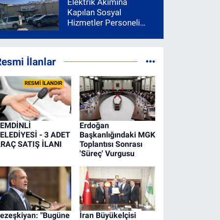
Elektrik Akımına
Kapılan Sosyal
Hizmetler Personeli
Yoğun Bakıma Alındı
esmi İlanlar
RESMİ İLANDIR
EMDİNLİ
Erdoğan
ELEDİYESİ - 3 ADET
Başkanlığındaki MGK
RAÇ SATIŞ İLANI
Toplantısı Sonrası
'Süreç' Vurgusu
ezeşkiyan: "Bugüne
İran Büyükelçisi