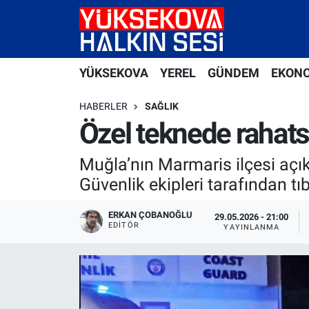
Yüksekova Nöbetçi Eczaneler
YÜKSEKOVA
YEREL
GÜNDEM
EKON
Yüksekova Hava Durumu
HABERLER
SAĞLIK
Yüksekova Trafik Yoğunluk Haritası
Özel teknede rahatsı
Süper Lig Puan Durumu ve Fikstür
Muğla’nın Marmaris ilçesi açık
Güvenlik ekipleri tarafından tıbb
Tüm Manşetler
ERKAN ÇOBANOĞLU
29.05.2026 - 21:00
EDITÖR
Son Dakika Haberleri
YAYINLANMA
Haber Arşivi