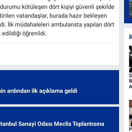
durumu kötüleşen dört kişiyi güvenli şekilde
tirilen vatandaşlar, burada hazır bekleyen
ldi. İlk müdahaleleri ambulansta yapılan dört
edildiği öğrenildi.
R
Ş
B
A
nin ardından ilk açıklama geldi
 İstanbul Sanayi Odası Meclis Toplantısına
P