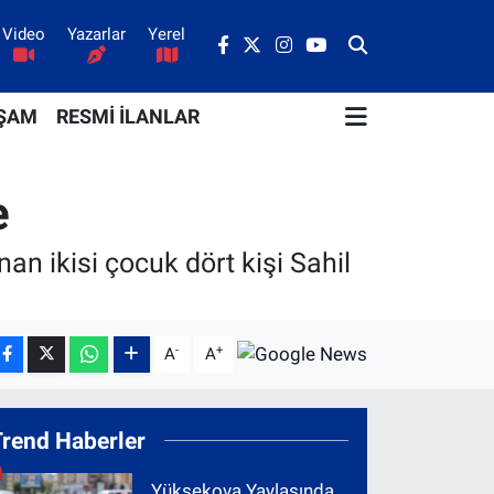
Video
Yazarlar
Yerel
ŞAM
RESMİ İLANLAR
e
an ikisi çocuk dört kişi Sahil
-
+
A
A
Trend Haberler
Yüksekova Yaylasında