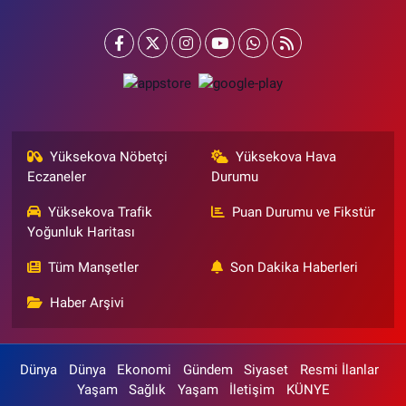
Yüksekova Nöbetçi
Yüksekova Hava
Eczaneler
Durumu
Yüksekova Trafik
Puan Durumu ve Fikstür
Yoğunluk Haritası
Tüm Manşetler
Son Dakika Haberleri
Haber Arşivi
Dünya
Dünya
Ekonomi
Gündem
Siyaset
Resmi İlanlar
Yaşam
Sağlık
Yaşam
İletişim
KÜNYE