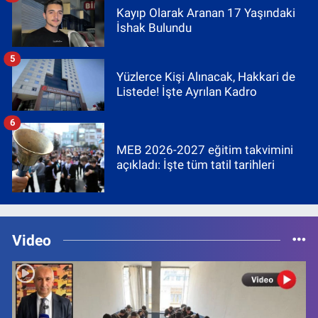
Kayıp Olarak Aranan 17 Yaşındaki
İshak Bulundu
5
Yüzlerce Kişi Alınacak, Hakkari de
Listede! İşte Ayrılan Kadro
6
MEB 2026-2027 eğitim takvimini
açıkladı: İşte tüm tatil tarihleri
Video