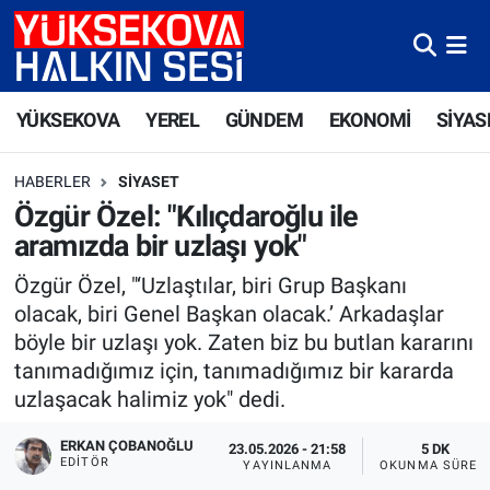
Yüksekova Nöbetçi Eczaneler
YÜKSEKOVA
YEREL
GÜNDEM
EKONOMİ
SİYAS
Yüksekova Hava Durumu
HABERLER
SIYASET
Yüksekova Trafik Yoğunluk Haritası
Özgür Özel: "Kılıçdaroğlu ile
aramızda bir uzlaşı yok"
Süper Lig Puan Durumu ve Fikstür
Özgür Özel, "‘Uzlaştılar, biri Grup Başkanı
Tüm Manşetler
olacak, biri Genel Başkan olacak.’ Arkadaşlar
böyle bir uzlaşı yok. Zaten biz bu butlan kararını
Son Dakika Haberleri
tanımadığımız için, tanımadığımız bir kararda
uzlaşacak halimiz yok" dedi.
Haber Arşivi
ERKAN ÇOBANOĞLU
23.05.2026 - 21:58
5 DK
EDITÖR
YAYINLANMA
OKUNMA SÜRES