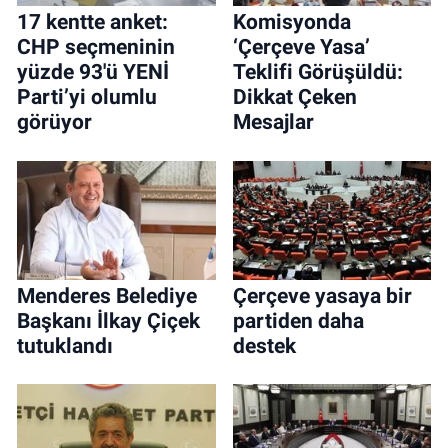
17 kentte anket:
Komisyonda
CHP seçmeninin
‘Çerçeve Yasa’
yüzde 93'ü YENİ
Teklifi Görüşüldü:
Parti’yi olumlu
Dikkat Çeken
görüyor
Mesajlar
Menderes Belediye
Çerçeve yasaya bir
Başkanı İlkay Çiçek
partiden daha
tutuklandı
destek