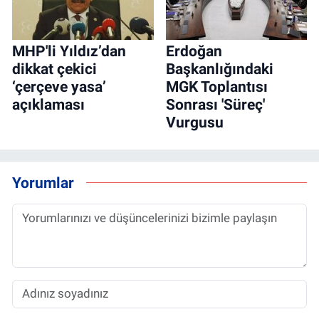
MHP'li Yıldız’dan
Erdoğan
dikkat çekici
Başkanlığındaki
‘çerçeve yasa’
MGK Toplantısı
açıklaması
Sonrası 'Süreç'
Vurgusu
Yorumlar