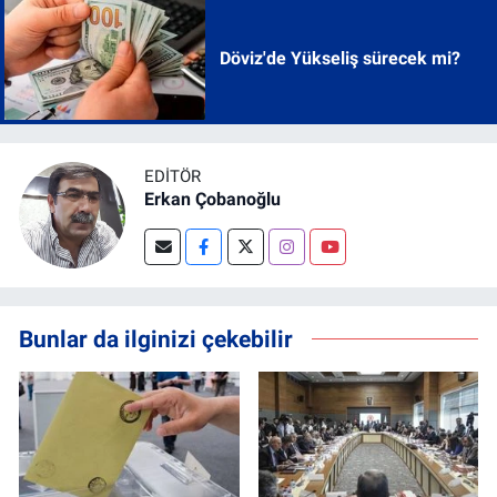
Döviz'de Yükseliş sürecek mi?
EDITÖR
Erkan Çobanoğlu
Bunlar da ilginizi çekebilir