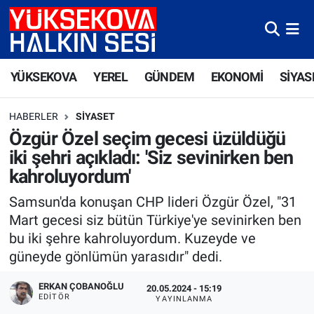
Yüksekova Nöbetçi Eczaneler
YÜKSEKOVA
YEREL
GÜNDEM
EKONOMİ
SİYAS
Yüksekova Hava Durumu
HABERLER
SIYASET
Yüksekova Trafik Yoğunluk Haritası
Özgür Özel seçim gecesi üzüldüğü
iki şehri açıkladı: 'Siz sevinirken ben
Süper Lig Puan Durumu ve Fikstür
kahroluyordum'
Tüm Manşetler
Samsun'da konuşan CHP lideri Özgür Özel, "31
Mart gecesi siz bütün Türkiye'ye sevinirken ben
Son Dakika Haberleri
bu iki şehre kahroluyordum. Kuzeyde ve
güneyde gönlümün yarasıdır" dedi.
Haber Arşivi
ERKAN ÇOBANOĞLU
20.05.2024 - 15:19
EDITÖR
YAYINLANMA