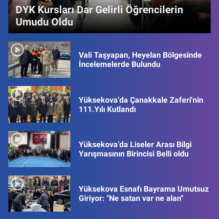
DYK Kursları Dar Gelirli Öğrencilerin
Umudu Oldu
Vali Taşyapan, Heyelan Bölgesinde
İncelemelerde Bulundu
Yüksekova’da Çanakkale Zaferi'nin
111.Yılı Kutlandı
Yüksekova’da Liseler Arası Bilgi
Yarışmasının Birincisi Belli oldu
Yüksekova Esnafı Bayrama Umutsuz
Giriyor: "Ne satan var ne alan"