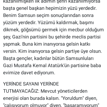
kazanılmışken ilk adımın şehri kazanılmıyorsa
başta genel başkan hepimizin yüzü yerdedir.
Benim Samsun seçim sonuçlarından sonra
yüzüm yerdedir. Yüzümü kaldırmak, başımı
dikmek, göğsümü germek için mecbur olduğum
şey, Gazi'nin partisini bu şehirde meclis partisi
yapmak. Buna kim inanıyorsa gelsin katkı
versin. Kim inanıyorsa gelsin partiye üye olsun.
Başta gençler, kadınlar bütün Samsunluları
Gazi Mustafa Kemal Atatürk'ün partisine baba
evimize davet ediyorum.
YERİNDE SAYANI YERİNDE
TUTMAYACAĞIZ: Mevcut yöneticilerden
enerjisi olan burada kalsın. "Yoruldum" diyen,
"çalışıyorum olmuyor" diyen, "başaramıyorum"