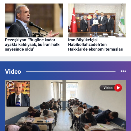
Pezeşkiyan: "Bugüne kadar
İran Büyükelçisi
ayakta kaldıysak, bu İran halkı
Habibollahzadeh’ten
sayesinde oldu"
Hakkâri’de ekonomi temasları
Video