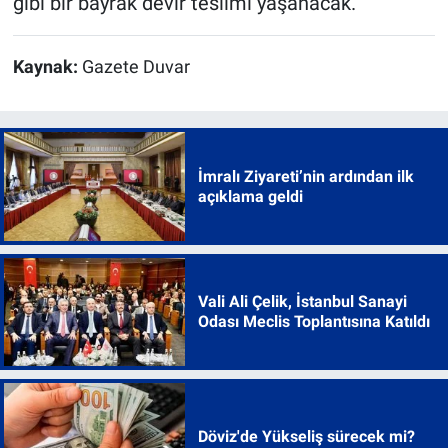
gibi bir bayrak devir teslimi yaşanacak.
Kaynak:
Gazete Duvar
İmralı Ziyareti’nin ardından ilk
açıklama geldi
Vali Ali Çelik, İstanbul Sanayi
Odası Meclis Toplantısına Katıldı
Döviz'de Yükseliş sürecek mi?