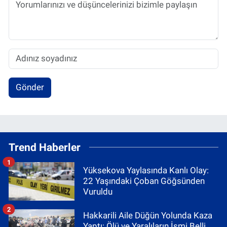
Gönder
Trend Haberler
1
Yüksekova Yaylasında Kanlı Olay:
22 Yaşındaki Çoban Göğsünden
Vuruldu
2
Hakkarili Aile Düğün Yolunda Kaza
Yaptı: Ölü ve Yaralıların İsmi Belli