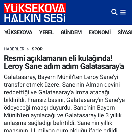
Yüksekova Nöbetçi Eczaneler
YÜKSEKOVA
YEREL
GÜNDEM
EKONOMİ
SİYAS
Yüksekova Hava Durumu
HABERLER
SPOR
Yüksekova Trafik Yoğunluk Haritası
Resmi açıklamanın eli kulağında!
Leroy Sane adım adım Galatasaray'a
Süper Lig Puan Durumu ve Fikstür
Galatasaray, Bayern Münih'ten Leroy Sane'yi
Tüm Manşetler
transfer etmek üzere. Sane'nin Alman devini
reddettiği ve Galatasaray'a imza atacağı
Son Dakika Haberleri
bildirildi. Fransız basını, Galatasaray'ın Sane'ye
ödeyeceği maaşı duyurdu. Sane'nin Bayern
Haber Arşivi
Münih'ten ayrılacağı ve Galatasaray ile 3 yıllık
anlaşma sağladığı belirtildi. Sane'nin yıllık
maaşının 11 milyon euro olduğu ifade edildi.