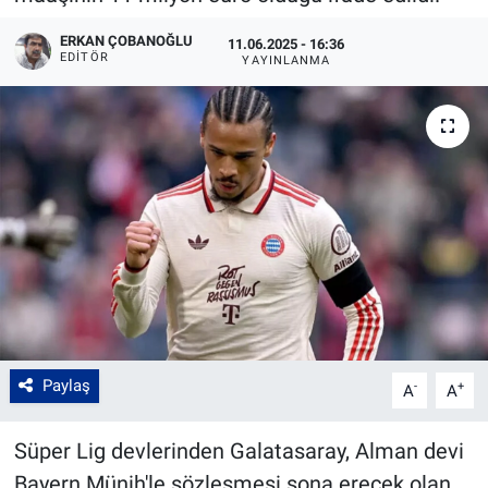
ERKAN ÇOBANOĞLU
11.06.2025 - 16:36
EDITÖR
YAYINLANMA
Paylaş
-
+
A
A
Süper Lig devlerinden Galatasaray, Alman devi
Bayern Münih'le sözleşmesi sona erecek olan