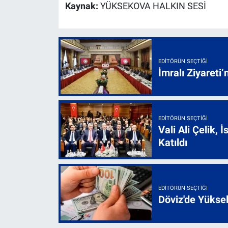
Kaynak:
YÜKSEKOVA HALKIN SESİ
EDITÖRÜN SEÇTIĞI
İmralı Ziyareti’
EDITÖRÜN SEÇTIĞI
Vali Ali Çelik,
Katıldı
EDITÖRÜN SEÇTIĞI
Döviz'de Yükse