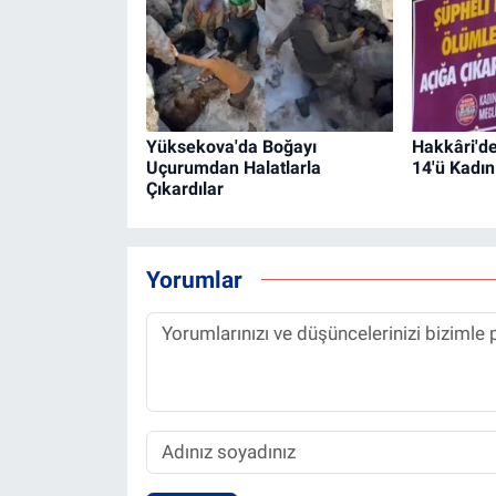
Yüksekova'da Boğayı
Hakkâri'd
Uçurumdan Halatlarla
14'ü Kadı
Çıkardılar
Yorumlar