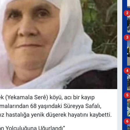
2
3
4
5
k (Yekamala Serê) köyü, acı bir kayıp
imalarından 68 yaşındaki Süreyya Safalı,
z hastalığa yenik düşerek hayatını kaybetti.
6
on Yolculuğuna Uğurlandı”