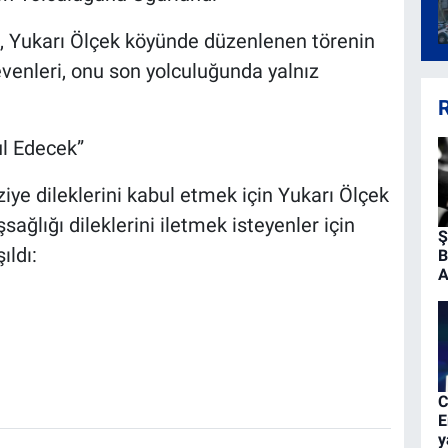
, Yukarı Ölçek köyünde düzenlenen törenin
evenleri, onu son yolculuğunda yalnız
R
ul Edecek”
aziye dileklerini kabul etmek için Yukarı Ölçek
ağlığı dileklerini iletmek isteyenler için
Ş
ıldı:
B
A
C
E
y