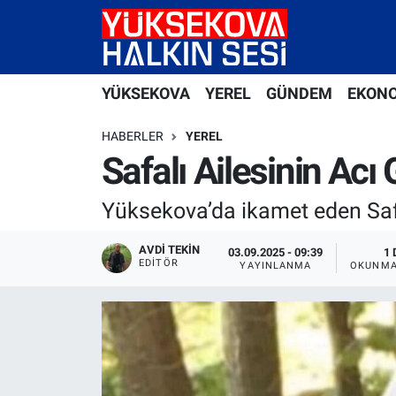
Yüksekova Nöbetçi Eczaneler
YÜKSEKOVA
YEREL
GÜNDEM
EKON
Yüksekova Hava Durumu
HABERLER
YEREL
Yüksekova Trafik Yoğunluk Haritası
Safalı Ailesinin Acı
Süper Lig Puan Durumu ve Fikstür
Yüksekova’da ikamet eden Safal
Tüm Manşetler
AVDI TEKIN
03.09.2025 - 09:39
1 
EDITÖR
YAYINLANMA
OKUNMA
Son Dakika Haberleri
Haber Arşivi