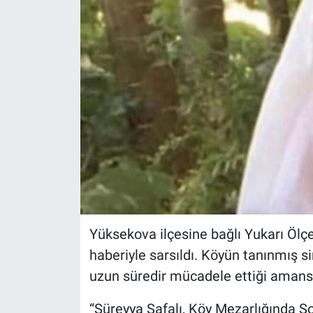
Yüksekova ilçesine bağlı Yukarı Ölçe
haberiyle sarsıldı. Köyün tanınmış s
uzun süredir mücadele ettiği amansı
“Süreyya Safalı, Köy Mezarlığında S