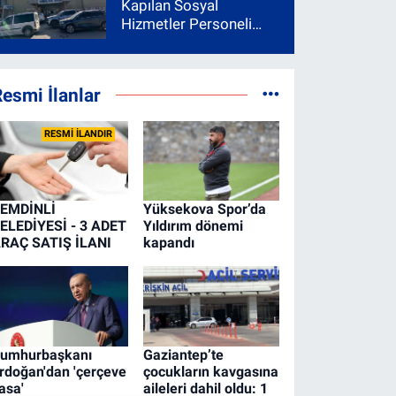
Kapılan Sosyal
Hizmetler Personeli
Yoğun Bakıma Alındı
esmi İlanlar
RESMİ İLANDIR
EMDİNLİ
Yüksekova Spor’da
ELEDİYESİ - 3 ADET
Yıldırım dönemi
RAÇ SATIŞ İLANI
kapandı
umhurbaşkanı
Gaziantep’te
rdoğan'dan 'çerçeve
çocukların kavgasına
asa'
aileleri dahil oldu: 1