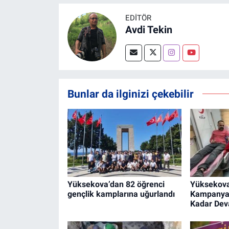
EDITÖR
Avdi Tekin
Bunlar da ilginizi çekebilir
Yüksekova’dan 82 öğrenci
Yüksekova
gençlik kamplarına uğurlandı
Kampanyas
Kadar De