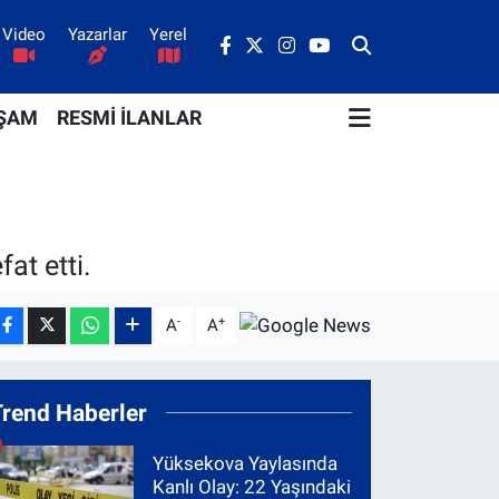
Video
Yazarlar
Yerel
ŞAM
RESMİ İLANLAR
at etti.
-
+
A
A
Trend Haberler
Yüksekova Yaylasında
Kanlı Olay: 22 Yaşındaki