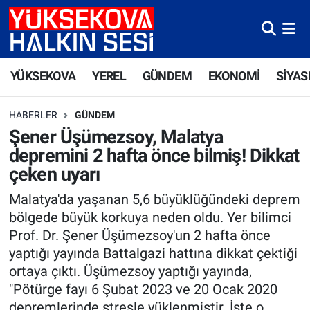
Yüksekova Nöbetçi Eczaneler
YÜKSEKOVA
YEREL
GÜNDEM
EKONOMİ
SİYAS
Yüksekova Hava Durumu
HABERLER
GÜNDEM
Yüksekova Trafik Yoğunluk Haritası
Şener Üşümezsoy, Malatya
depremini 2 hafta önce bilmiş! Dikkat
Süper Lig Puan Durumu ve Fikstür
çeken uyarı
Tüm Manşetler
Malatya'da yaşanan 5,6 büyüklüğündeki deprem
bölgede büyük korkuya neden oldu. Yer bilimci
Son Dakika Haberleri
Prof. Dr. Şener Üşümezsoy'un 2 hafta önce
yaptığı yayında Battalgazi hattına dikkat çektiği
Haber Arşivi
ortaya çıktı. Üşümezsoy yaptığı yayında,
"Pötürge fayı 6 Şubat 2023 ve 20 Ocak 2020
depremlerinde stresle yüklenmiştir. İşte o