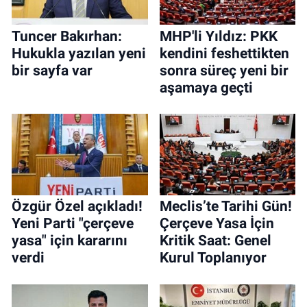
Tuncer Bakırhan:
MHP'li Yıldız: PKK
Hukukla yazılan yeni
kendini feshettikten
bir sayfa var
sonra süreç yeni bir
aşamaya geçti
Özgür Özel açıkladı!
Meclis’te Tarihi Gün!
Yeni Parti "çerçeve
Çerçeve Yasa İçin
yasa" için kararını
Kritik Saat: Genel
verdi
Kurul Toplanıyor