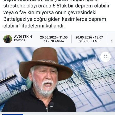
stresten dolayı orada 6,5'luk bir deprem olabilir
veya o fay kırılmıyorsa onun çevresindeki
Battalgazi'ye doğru giden kesimlerde deprem
olabilir" ifadelerini kullandı.
AVDI TEKIN
20.05.2026 - 11:50
20.05.2026 - 13:07
EDITÖR
YAYINLANMA
GÜNCELLEME
OK