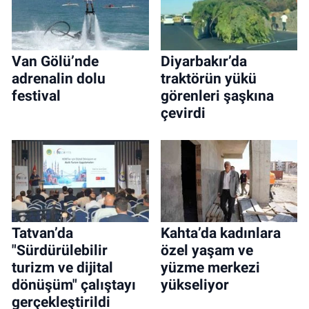
Van Gölü’nde
Diyarbakır’da
adrenalin dolu
traktörün yükü
festival
görenleri şaşkına
çevirdi
Tatvan’da
Kahta’da kadınlara
"Sürdürülebilir
özel yaşam ve
turizm ve dijital
yüzme merkezi
dönüşüm" çalıştayı
yükseliyor
gerçekleştirildi