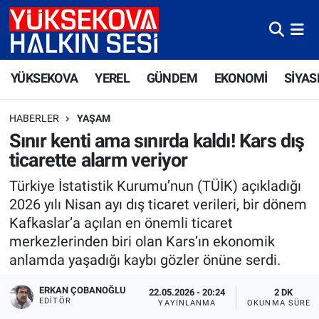
Yüksekova Nöbetçi Eczaneler
YÜKSEKOVA
YEREL
GÜNDEM
EKONOMİ
SİYAS
Yüksekova Hava Durumu
HABERLER
YAŞAM
Yüksekova Trafik Yoğunluk Haritası
Sınır kenti ama sınırda kaldı! Kars dış
ticarette alarm veriyor
Süper Lig Puan Durumu ve Fikstür
Türkiye İstatistik Kurumu’nun (TÜİK) açıkladığı
Tüm Manşetler
2026 yılı Nisan ayı dış ticaret verileri, bir dönem
Kafkaslar’a açılan en önemli ticaret
Son Dakika Haberleri
merkezlerinden biri olan Kars’ın ekonomik
anlamda yaşadığı kaybı gözler önüne serdi.
Haber Arşivi
ERKAN ÇOBANOĞLU
22.05.2026 - 20:24
2 DK
EDITÖR
YAYINLANMA
OKUNMA SÜRES