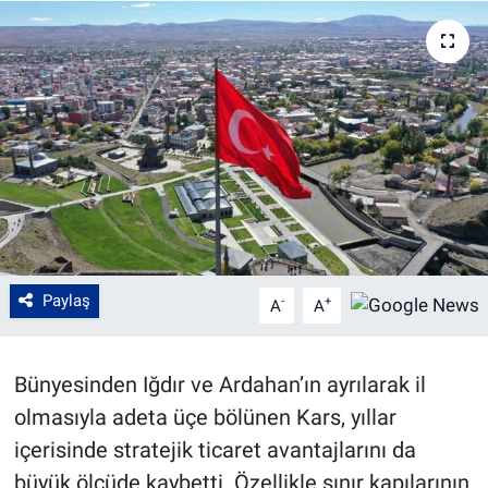
Paylaş
-
+
A
A
Bünyesinden Iğdır ve Ardahan’ın ayrılarak il
olmasıyla adeta üçe bölünen Kars, yıllar
içerisinde stratejik ticaret avantajlarını da
büyük ölçüde kaybetti. Özellikle sınır kapılarının