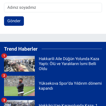
Gönder
Trend Haberler
1
Hakkarili Aile Düğün Yolunda Kaza
Yaptı: Ölü ve Yaralıların İsmi Belli
Oldu
2
Yüksekova Spor’da Yıldırım dönemi
kapandı
3
Hakkâri-Van Karayolunda Kaza: 1