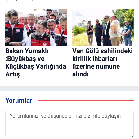
Bakan Yumaklı
Van Gölü sahilindeki
:Büyükbaş ve
kirlilik ihbarları
Küçükbaş Varlığında
üzerine numune
Artış
alındı
Yorumlar