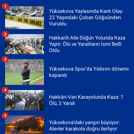
1
Yüksekova Yaylasında Kanlı Olay:
22 Yaşındaki Çoban Göğsünden
Vuruldu
2
Hakkarili Aile Düğün Yolunda Kaza
Yaptı: Ölü ve Yaralıların İsmi Belli
Oldu
3
Yüksekova Spor’da Yıldırım dönemi
kapandı
4
Hakkâri-Van Karayolunda Kaza: 1
Ölü, 3 Yaralı
5
Yüksekova'daki yangın büyüyor:
Alevler karakola doğru ilerliyor