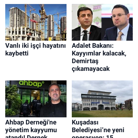
Vanlı iki işçi hayatını
Adalet Bakanı:
kaybetti
Kayyımlar kalacak,
Demirtaş
çıkamayacak
Ahbap Derneği'ne
Kuşadası
yönetim kayyumu
Belediyesi’ne yeni
atandı! Dernek
operasyon: 15