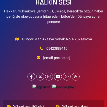
Hakkari, Yüksekova Şemdinli, Çukurca, Derecik'te özgün haber
içeriğiyle okuyucusuna hitap eden, bölge'den Dünyaya açılan
pencere
Güngör Mah Akasya Sokak No:4 Yüksekova
05423889110
[email protected]
Yüksekova Nöbetçi
Yüksekova Hava