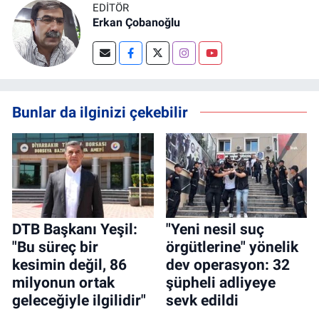
EDITÖR
Erkan Çobanoğlu
Bunlar da ilginizi çekebilir
DTB Başkanı Yeşil:
"Yeni nesil suç
"Bu süreç bir
örgütlerine" yönelik
kesimin değil, 86
dev operasyon: 32
milyonun ortak
şüpheli adliyeye
geleceğiyle ilgilidir"
sevk edildi