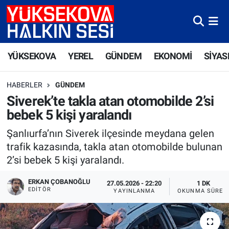
Yüksekova Nöbetçi Eczaneler
YÜKSEKOVA
YEREL
GÜNDEM
EKONOMİ
SİYAS
Yüksekova Hava Durumu
HABERLER
GÜNDEM
Yüksekova Trafik Yoğunluk Haritası
Siverek’te takla atan otomobilde 2’si
bebek 5 kişi yaralandı
Süper Lig Puan Durumu ve Fikstür
Şanlıurfa’nın Siverek ilçesinde meydana gelen
Tüm Manşetler
trafik kazasında, takla atan otomobilde bulunan
2’si bebek 5 kişi yaralandı.
Son Dakika Haberleri
ERKAN ÇOBANOĞLU
27.05.2026 - 22:20
1 DK
EDITÖR
YAYINLANMA
OKUNMA SÜRES
Haber Arşivi