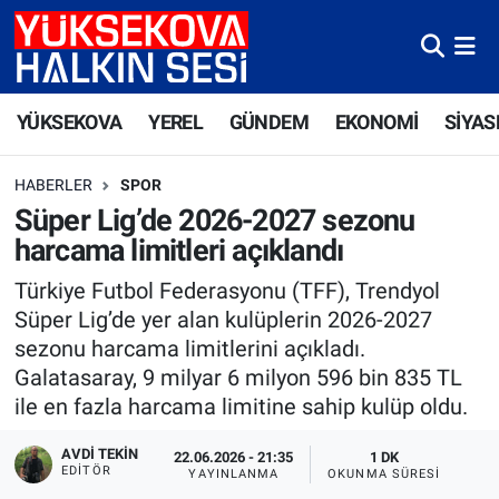
Yüksekova Nöbetçi Eczaneler
YÜKSEKOVA
YEREL
GÜNDEM
EKONOMİ
SİYAS
Yüksekova Hava Durumu
HABERLER
SPOR
Yüksekova Trafik Yoğunluk Haritası
Süper Lig’de 2026-2027 sezonu
harcama limitleri açıklandı
Süper Lig Puan Durumu ve Fikstür
Türkiye Futbol Federasyonu (TFF), Trendyol
Tüm Manşetler
Süper Lig’de yer alan kulüplerin 2026-2027
sezonu harcama limitlerini açıkladı.
Son Dakika Haberleri
Galatasaray, 9 milyar 6 milyon 596 bin 835 TL
ile en fazla harcama limitine sahip kulüp oldu.
Haber Arşivi
AVDI TEKIN
22.06.2026 - 21:35
1 DK
EDITÖR
YAYINLANMA
OKUNMA SÜRESI