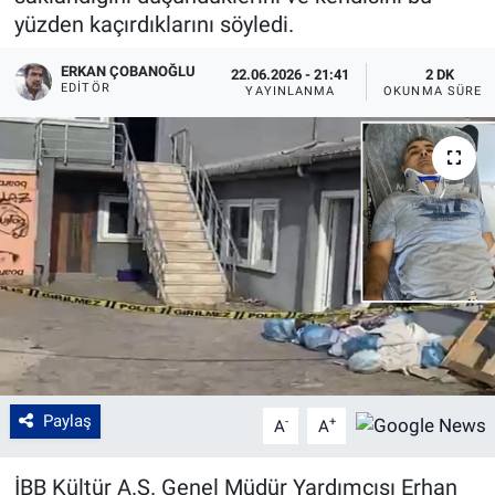
yüzden kaçırdıklarını söyledi.
ERKAN ÇOBANOĞLU
22.06.2026 - 21:41
2 DK
EDITÖR
YAYINLANMA
OKUNMA SÜRES
Paylaş
-
+
A
A
İBB Kültür A.Ş. Genel Müdür Yardımcısı Erhan