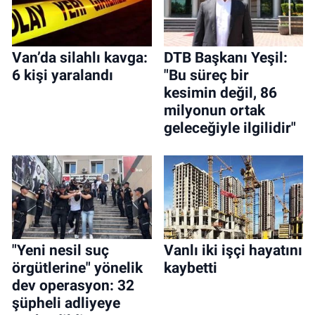
Van’da silahlı kavga:
DTB Başkanı Yeşil:
6 kişi yaralandı
"Bu süreç bir
kesimin değil, 86
milyonun ortak
geleceğiyle ilgilidir"
"Yeni nesil suç
Vanlı iki işçi hayatını
örgütlerine" yönelik
kaybetti
dev operasyon: 32
şüpheli adliyeye