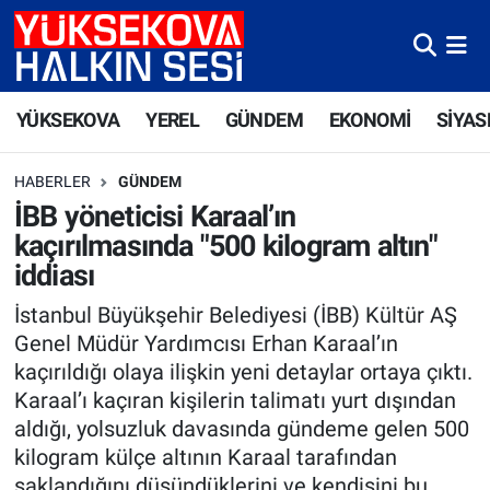
Yüksekova Nöbetçi Eczaneler
YÜKSEKOVA
YEREL
GÜNDEM
EKONOMİ
SİYAS
Yüksekova Hava Durumu
HABERLER
GÜNDEM
Yüksekova Trafik Yoğunluk Haritası
İBB yöneticisi Karaal’ın
kaçırılmasında "500 kilogram altın"
Süper Lig Puan Durumu ve Fikstür
iddiası
Tüm Manşetler
İstanbul Büyükşehir Belediyesi (İBB) Kültür AŞ
Genel Müdür Yardımcısı Erhan Karaal’ın
Son Dakika Haberleri
kaçırıldığı olaya ilişkin yeni detaylar ortaya çıktı.
Karaal’ı kaçıran kişilerin talimatı yurt dışından
Haber Arşivi
aldığı, yolsuzluk davasında gündeme gelen 500
kilogram külçe altının Karaal tarafından
saklandığını düşündüklerini ve kendisini bu