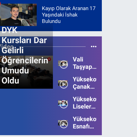
Kayıp Olarak Aranan 17
Yaşındaki İshak
Bulundu
DYK
Kursları Dar
Video
Gelirli
Öğrencilerin
Vali
Taşyapan,
Umudu
Heyelan
Oldu
Yüksekova’da
Bölgesinde
Çanakkale
İncelemelerde
Zaferi'nin
Bulundu
Yüksekova’da
111.Yılı
Liseler
Kutlandı
Arası
Yüksekova
Bilgi
Esnafı
Yarışmasının
Bayrama
Birincisi