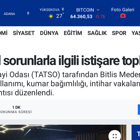
64.360,53
-0.76
Foto Galeri
DOLAR
°
27
47,7069
0.17
EURO
55,0265
0.01
OMİ
SİYASET
DÜNYA
EĞİTİM
SAĞLIK
SPOR
YA
STERLİN
64,1897
0.02
GRAM ALTIN
orunlarla ilgili istişare to
6618.49
2.12
BİST100
13.887
64
ayi Odası (TATSO) tarafından Bitlis Medeni
ullanımı, kumar bağımlılığı, intihar vakala
antısı düzenlendi.
1 DK
OKUNMA SÜRESI