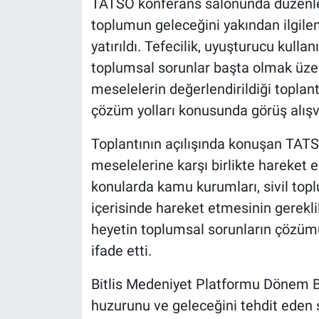
TATSO konferans salonunda düzenlen
toplumun geleceğini yakından ilgilen
yatırıldı. Tefecilik, uyuşturucu kullan
toplumsal sorunlar başta olmak üzer
meselelerin değerlendirildiği toplant
çözüm yolları konusunda görüş alışve
Toplantının açılışında konuşan TAT
meselelerine karşı birlikte hareket
konularda kamu kurumları, sivil toplu
içerisinde hareket etmesinin gerekli
heyetin toplumsal sorunların çözümü
ifade etti.
Bitlis Medeniyet Platformu Dönem 
huzurunu ve geleceğini tehdit eden so