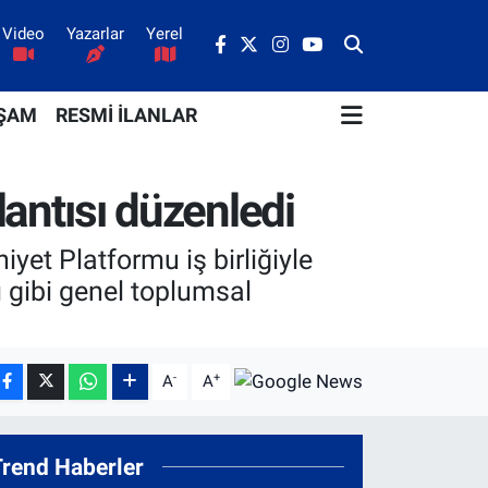
Video
Yazarlar
Yerel
ŞAM
RESMİ İLANLAR
plantısı düzenledi
yet Platformu iş birliğiyle
rı gibi genel toplumsal
-
+
A
A
Trend Haberler