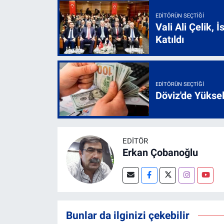
EDITÖRÜN SEÇTIĞI
Vali Ali Çelik,
Katıldı
EDITÖRÜN SEÇTIĞI
Döviz'de Yükse
EDITÖR
Erkan Çobanoğlu
Bunlar da ilginizi çekebilir