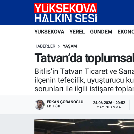
Yüksekova Nöbetçi Eczaneler
YÜKSEKOVA
YEREL
GÜNDEM
EKON
Yüksekova Hava Durumu
HABERLER
YAŞAM
Yüksekova Trafik Yoğunluk Haritası
Tatvan’da toplumsal s
Süper Lig Puan Durumu ve Fikstür
Bitlis’in Tatvan Ticaret ve San
ilçenin tefecilik, uyuşturucu k
Tüm Manşetler
sorunları ile ilgili istişare topl
Son Dakika Haberleri
ERKAN ÇOBANOĞLU
24.06.2026 - 20:52
EDITÖR
YAYINLANMA
Haber Arşivi