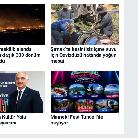
makilik alanda
Şırnak’ta kesintisiz içme suyu
Yaklaşık 300 dönüm
için Cevizdüzü hattında yoğun
ldu
mesai
 Kültür Yolu
Mameki Fest Tunceli’de
heyecanı
başlıyor