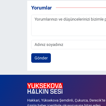
Yorumlar
Gönder
Hakkari, Yüksekova Şemdinli, Çukurca, Derecik'te
özgün haber içeriğiyle okuyucusuna hitap eden,