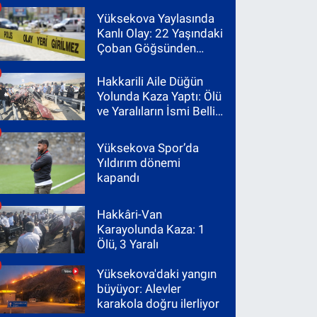
Yüksekova Yaylasında
Kanlı Olay: 22 Yaşındaki
Çoban Göğsünden
Vuruldu
Hakkarili Aile Düğün
Yolunda Kaza Yaptı: Ölü
ve Yaralıların İsmi Belli
Oldu
Yüksekova Spor’da
Yıldırım dönemi
kapandı
Hakkâri-Van
Karayolunda Kaza: 1
Ölü, 3 Yaralı
Yüksekova'daki yangın
büyüyor: Alevler
karakola doğru ilerliyor