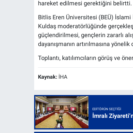
hareket edilmesi gerektiğini belirtti.
Bitlis Eren Üniversitesi (BEÜ) İslami
Kuldaş moderatörlüğünde gerçekleşe
güçlendirilmesi, gençlerin zararlı a
dayanışmanın artırılmasına yönelik d
Toplantı, katılımcıların görüş ve öne
Kaynak:
İHA
EDITÖRÜN SEÇTIĞI
İmralı Ziyareti’