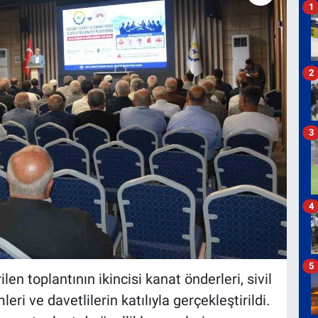
1
2
3
4
5
ilen toplantının ikincisi kanat önderleri, sivil
eri ve davetlilerin katılıyla gerçekleştirildi.