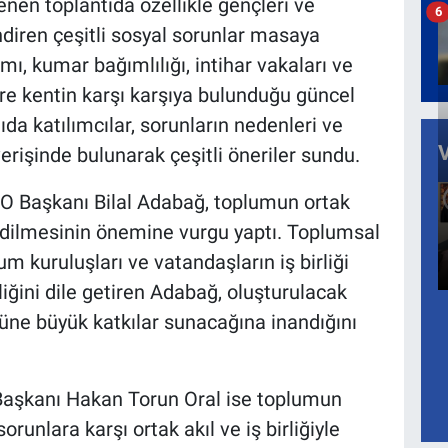
en toplantıda özellikle gençleri ve
6
diren çeşitli sosyal sorunlar masaya
ımı, kumar bağımlılığı, intihar vakaları ve
e kentin karşı karşıya bulunduğu güncel
ıda katılımcılar, sorunların nedenleri ve
rişinde bulunarak çeşitli öneriler sundu.
SO Başkanı Bilal Adabağ, toplumun ortak
 edilmesinin önemine vurgu yaptı. Toplumsal
m kuruluşları ve vatandaşların iş birliği
liğini dile getiren Adabağ, oluşturulacak
ne büyük katkılar sunacağına inandığını
Başkanı Hakan Torun Oral ise toplumun
runlara karşı ortak akıl ve iş birliğiyle