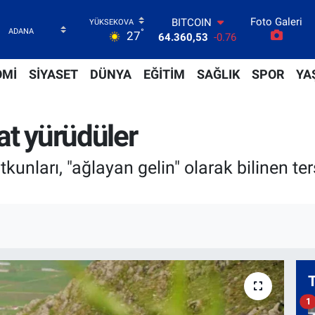
Foto Galeri
DOLAR
°
27
47,7069
0.17
EURO
55,0265
0.01
OMİ
SİYASET
DÜNYA
EĞİTİM
SAĞLIK
SPOR
YA
STERLİN
64,1897
0.02
GRAM ALTIN
aat yürüdüler
6618.49
2.12
BİST100
13.887
64
unları, "ağlayan gelin" olarak bilinen ters
BITCOIN
64.360,53
-0.76
1