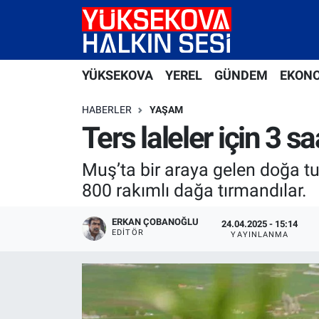
Yüksekova Nöbetçi Eczaneler
YÜKSEKOVA
YEREL
GÜNDEM
EKON
Yüksekova Hava Durumu
HABERLER
YAŞAM
Yüksekova Trafik Yoğunluk Haritası
Ters laleler için 3 s
Süper Lig Puan Durumu ve Fikstür
Muş’ta bir araya gelen doğa tutk
800 rakımlı dağa tırmandılar.
Tüm Manşetler
ERKAN ÇOBANOĞLU
24.04.2025 - 15:14
EDITÖR
Son Dakika Haberleri
YAYINLANMA
Haber Arşivi