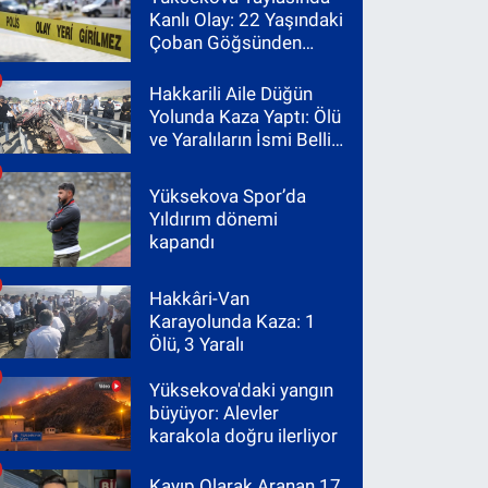
Kanlı Olay: 22 Yaşındaki
Çoban Göğsünden
Vuruldu
Hakkarili Aile Düğün
Yolunda Kaza Yaptı: Ölü
ve Yaralıların İsmi Belli
Oldu
Yüksekova Spor’da
Yıldırım dönemi
kapandı
Hakkâri-Van
Karayolunda Kaza: 1
Ölü, 3 Yaralı
Yüksekova'daki yangın
büyüyor: Alevler
karakola doğru ilerliyor
Kayıp Olarak Aranan 17