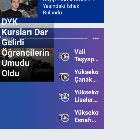
Yaşındaki İshak
Bulundu
DYK
Kursları Dar
Video
Gelirli
Öğrencilerin
Vali
Taşyapan,
Umudu
Heyelan
Oldu
Yüksekova’da
Bölgesinde
Çanakkale
İncelemelerde
Zaferi'nin
Bulundu
Yüksekova’da
111.Yılı
Liseler
Kutlandı
Arası
Yüksekova
Bilgi
Esnafı
Yarışmasının
Bayrama
Birincisi
Umutsuz
Belli