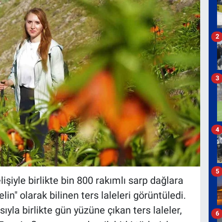
2
3
4
5
işiyle birlikte bin 800 rakımlı sarp dağlara
in" olarak bilinen ters laleleri görüntüledi.
ıyla birlikte gün yüzüne çıkan ters laleler,
6