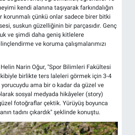
eneyimi kendi alanına taşıyarak farkındalığın
r korunmalı çünkü onlar sadece birer bitki
esi, suskun güzelliğinin bir parçasıdır. Genç
uk ve şimdi daha geniş kitlelere
bilinçlendirme ve koruma çalışmalarımızı
Helin Narin Oğur, "Spor Bilimleri Fakültesi
iyle birlikte ters laleleri görmek için 3-4
n yorucuydu ama bir o kadar da güzel ve
 olarak sosyal medyada hikâyeler (story)
üzel fotoğraflar çektik. Yürüyüş boyunca
anın tadını çıkardık" şeklinde konuştu.