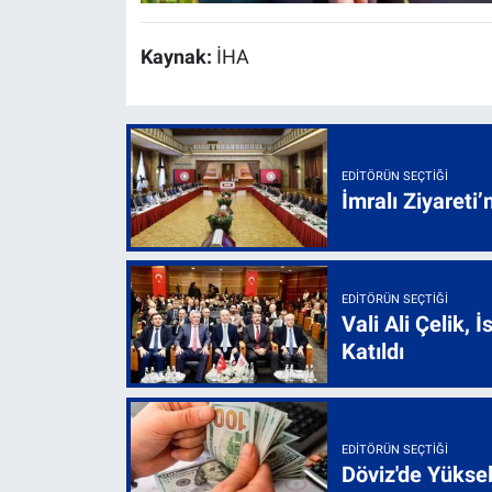
Kaynak:
İHA
EDITÖRÜN SEÇTIĞI
İmralı Ziyareti’
EDITÖRÜN SEÇTIĞI
Vali Ali Çelik,
Katıldı
EDITÖRÜN SEÇTIĞI
Döviz'de Yükse