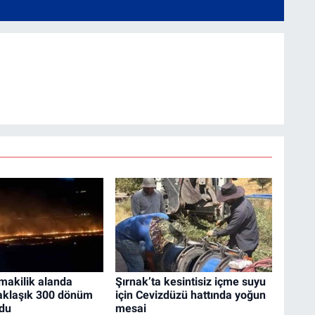
makilik alanda
Şırnak’ta kesintisiz içme suyu
Yaklaşık 300 dönüm
için Cevizdüzü hattında yoğun
ldu
mesai