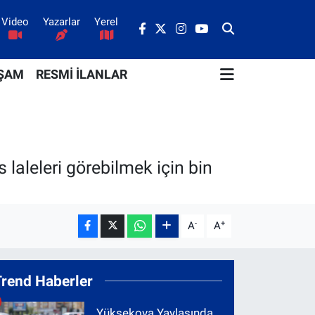
Video
Yazarlar
Yerel
ŞAM
RESMİ İLANLAR
 laleleri görebilmek için bin
-
+
A
A
Trend Haberler
Yüksekova Yaylasında