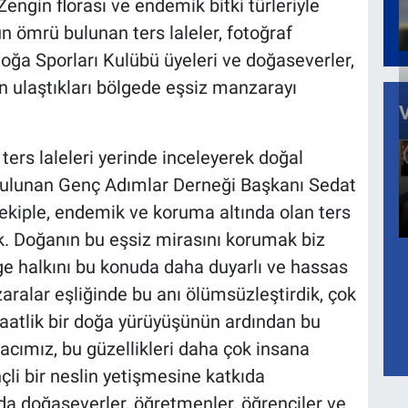
engin florası ve endemik bitki türleriyle
n ömrü bulunan ters laleler, fotoğraf
Doğa Sporları Kulübü üyeleri ve doğaseverler,
an ulaştıkları bölgede eşsiz manzarayı
ers laleleri yerinde inceleyerek doğal
 bulunan Genç Adımlar Derneği Başkanı Sedat
r ekiple, endemik ve koruma altında olan ters
ik. Doğanın bu eşsiz mirasını korumak biz
e halkını bu konuda daha duyarlı ve hassas
ralar eşliğinde bu anı ölümsüzleştirdik, çok
 saatlik bir doğa yürüyüşünün ardından bu
acımız, bu güzellikleri daha çok insana
li bir neslin yetişmesine katkıda
da doğaseverler, öğretmenler, öğrenciler ve