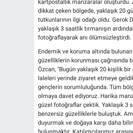
kartpostallık manzaralar oluşturdu. Z
dikkat çeken bölgede, yaklaşık 20 gü
tutkunlarının ilgi odağı oldu. Gerok 
yaklaşık 3 saatlik tırmanışın ardınd
fotoğraflayarak anı ölümsüzleştirdi.
Endemik ve koruma altında bulunan t
güzelliklerin korunması çağrısında
Özcan, "Bugün yaklaşık 20 kişilik bi
laleleri yerinde ziyaret etmeye geld
gençlerin sorumluluğunda. Tüm bölg
olmaya davet ediyoruz. Harika manza
güzel fotoğraflar çektik. Yaklaşık 3
benzersiz güzelliklerle buluştuk. Am
duyurmak ve doğaya karşı daha bilinç
bulunmaktır. Katılımcılarımız arasın