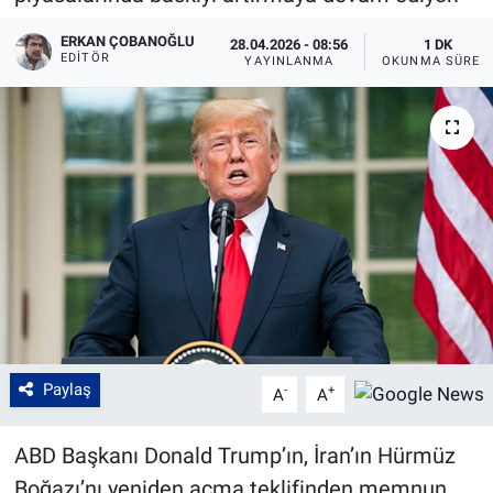
ERKAN ÇOBANOĞLU
28.04.2026 - 08:56
1 DK
EDITÖR
YAYINLANMA
OKUNMA SÜRES
Paylaş
-
+
A
A
ABD Başkanı Donald Trump’ın, İran’ın Hürmüz
Boğazı’nı yeniden açma teklifinden memnun