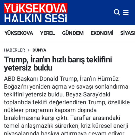
Yüksekova Nöbetçi Eczaneler
YÜKSEKOVA
YEREL
GÜNDEM
EKONOMİ
SİYAS
Yüksekova Hava Durumu
HABERLER
DÜNYA
Yüksekova Trafik Yoğunluk Haritası
Trump, İran'ın hızlı barış teklifini
yetersiz buldu
Süper Lig Puan Durumu ve Fikstür
ABD Başkanı Donald Trump, İran’ın Hürmüz
Tüm Manşetler
Boğazı’nı yeniden açma ve savaşı sonlandırma
teklifini yetersiz buldu. Beyaz Saray’daki
Son Dakika Haberleri
toplantıda teklifi değerlendiren Trump, özellikle
nükleer programın kapsam dışında
Haber Arşivi
bırakılmasına karşı çıktı. Taraflar arasındaki
temel anlaşmazlık sürerken, kriz küresel enerji
piyasalarında baskıyı artırmaya devam ediyor.