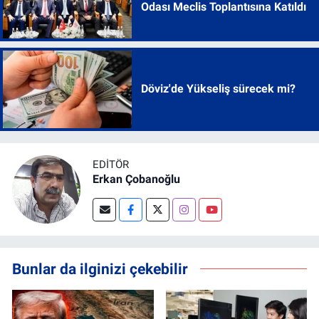
Odası Meclis Toplantısına Katıldı
Döviz'de Yükseliş sürecek mi?
EDITÖR
Erkan Çobanoğlu
Bunlar da ilginizi çekebilir