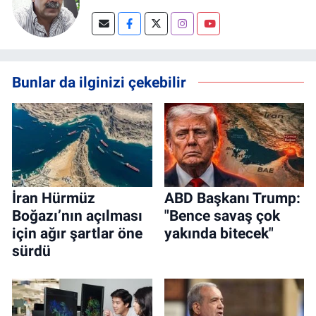
Bunlar da ilginizi çekebilir
İran Hürmüz
ABD Başkanı Trump:
Boğazı’nın açılması
"Bence savaş çok
için ağır şartlar öne
yakında bitecek"
sürdü