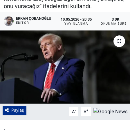
onu vuracağız" ifadelerini kullandı.
ERKAN ÇOBANOĞLU
10.05.2026 - 20:35
3 DK
EDITÖR
YAYINLANMA
OKUNMA SÜRES
Paylaş
-
+
A
A