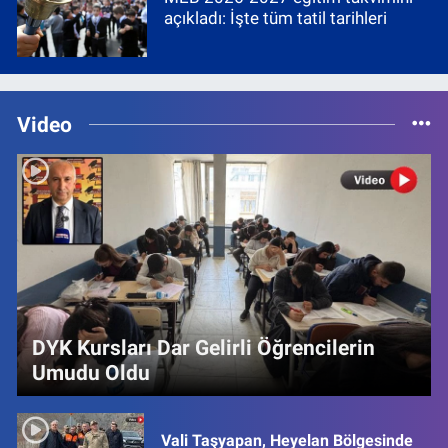
açıkladı: İşte tüm tatil tarihleri
Video
DYK Kursları Dar Gelirli Öğrencilerin
Umudu Oldu
Vali Taşyapan, Heyelan Bölgesinde