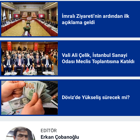
İmralı Ziyareti’nin ardından ilk
açıklama geldi
Vali Ali Çelik, İstanbul Sanayi
Odası Meclis Toplantısına Katıldı
Döviz'de Yükseliş sürecek mi?
EDITÖR
Erkan Çobanoğlu