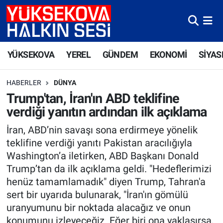
Yüksekova Nöbetçi Eczaneler
YÜKSEKOVA
YEREL
GÜNDEM
EKONOMİ
SİYAS
Yüksekova Hava Durumu
HABERLER
DÜNYA
Yüksekova Trafik Yoğunluk Haritası
Trump'tan, İran'ın ABD teklifine
verdiği yanıtın ardından ilk açıklama
Süper Lig Puan Durumu ve Fikstür
İran, ABD’nin savaşı sona erdirmeye yönelik
Tüm Manşetler
teklifine verdiği yanıtı Pakistan aracılığıyla
Washington’a iletirken, ABD Başkanı Donald
Son Dakika Haberleri
Trump’tan da ilk açıklama geldi. "Hedeflerimizi
henüz tamamlamadık" diyen Trump, Tahran'a
Haber Arşivi
sert bir uyarıda bulunarak, "İran'ın gömülü
uranyumunu bir noktada alacağız ve onun
konumunu izleyeceğiz. Eğer biri ona yaklaşırsa,