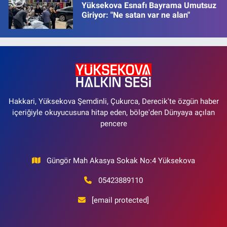
Yüksekova Esnafı Bayrama Umutsuz
Giriyor: "Ne satan var ne alan"
Hakkari, Yüksekova Şemdinli, Çukurca, Derecik'te özgün haber
içeriğiyle okuyucusuna hitap eden, bölge'den Dünyaya açılan
pencere
Güngör Mah Akasya Sokak No:4 Yüksekova
05423889110
[email protected]