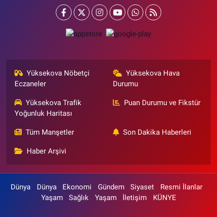
Yüksekova Nöbetçi
Yüksekova Hava
Eczaneler
Durumu
Yüksekova Trafik
Puan Durumu ve Fikstür
Yoğunluk Haritası
Tüm Manşetler
Son Dakika Haberleri
Haber Arşivi
Dünya
Dünya
Ekonomi
Gündem
Siyaset
Resmi İlanlar
Yaşam
Sağlık
Yaşam
İletişim
KÜNYE