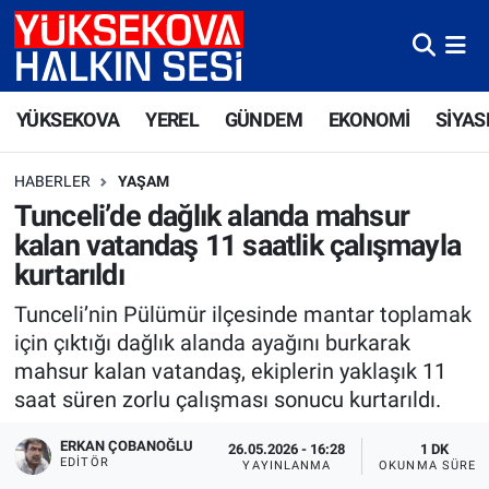
Yüksekova Nöbetçi Eczaneler
YÜKSEKOVA
YEREL
GÜNDEM
EKONOMİ
SİYAS
Yüksekova Hava Durumu
HABERLER
YAŞAM
Yüksekova Trafik Yoğunluk Haritası
Tunceli’de dağlık alanda mahsur
kalan vatandaş 11 saatlik çalışmayla
Süper Lig Puan Durumu ve Fikstür
kurtarıldı
Tüm Manşetler
Tunceli’nin Pülümür ilçesinde mantar toplamak
için çıktığı dağlık alanda ayağını burkarak
Son Dakika Haberleri
mahsur kalan vatandaş, ekiplerin yaklaşık 11
saat süren zorlu çalışması sonucu kurtarıldı.
Haber Arşivi
ERKAN ÇOBANOĞLU
26.05.2026 - 16:28
1 DK
EDITÖR
YAYINLANMA
OKUNMA SÜRES