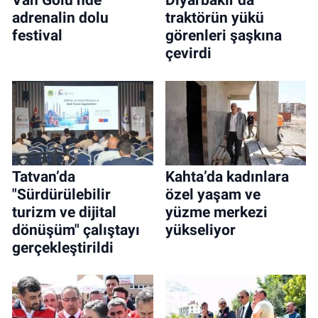
Van Gölü’nde
Diyarbakır’da
adrenalin dolu
traktörün yükü
festival
görenleri şaşkına
çevirdi
Tatvan’da
Kahta’da kadınlara
"Sürdürülebilir
özel yaşam ve
turizm ve dijital
yüzme merkezi
dönüşüm" çalıştayı
yükseliyor
gerçekleştirildi