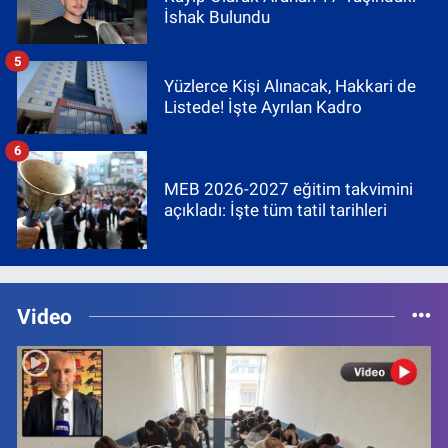
İshak Bulundu
5
Yüzlerce Kişi Alınacak, Hakkari de
Listede! İşte Ayrılan Kadro
6
MEB 2026-2027 eğitim takvimini
açıkladı: İşte tüm tatil tarihleri
Video