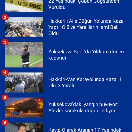
22 Yaşındaki Çoban Göğsünden
Vuruldu
2
Hakkarili Aile Düğün Yolunda Kaza
Yaptı: Ölü ve Yaralıların İsmi Belli
Oldu
3
Yüksekova Spor’da Yıldırım dönemi
kapandı
4
Hakkâri-Van Karayolunda Kaza: 1
Ölü, 3 Yaralı
5
Yüksekova'daki yangın büyüyor:
Alevler karakola doğru ilerliyor
6
Kayıp Olarak Aranan 17 Yaşındaki