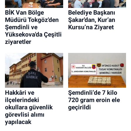
BİK Van Bölge
Belediye Başkanı
Müdürü Tokgöz'den
Şakar'dan, Kur’an
Şemdinli ve
Kursu’na Ziyaret
Yüksekova'da Çeşitli
ziyaretler
Hakkâri ve
Şemdinli’de 7 kilo
ilçelerindeki
720 gram eroin ele
okullara güvenlik
geçirildi
görevlisi alımı
yapılacak