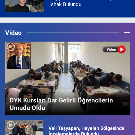
İshak Bulundu
Video
DYK Kursları Dar Gelirli Öğrencilerin
Umudu Oldu
Vali Taşyapan, Heyelan Bölgesinde
İncelemelerde Bulundu