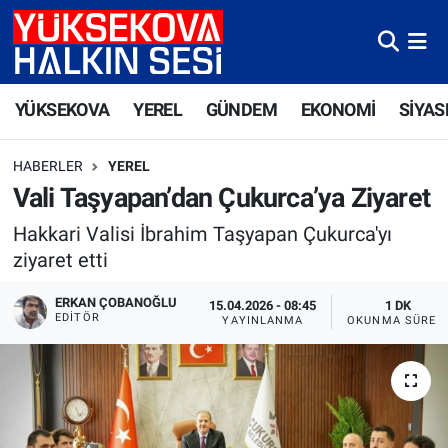
Yüksekova Nöbetçi Eczaneler
YÜKSEKOVA
YEREL
GÜNDEM
EKONOMİ
SİYAS
Yüksekova Hava Durumu
HABERLER
YEREL
Yüksekova Trafik Yoğunluk Haritası
Vali Taşyapan’dan Çukurca’ya Ziyaret
Süper Lig Puan Durumu ve Fikstür
Hakkari Valisi İbrahim Taşyapan Çukurca'yı
ziyaret etti
Tüm Manşetler
ERKAN ÇOBANOĞLU
15.04.2026 - 08:45
1 DK
EDITÖR
YAYINLANMA
OKUNMA SÜRES
Son Dakika Haberleri
Haber Arşivi