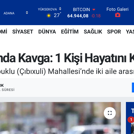
BITCOIN
Foto Galeri
64.944,08
-0.18
°
27
DOLAR
47,7436
0.18
EURO
OMİ
SİYASET
DÜNYA
EĞİTİM
SAĞLIK
SPOR
YA
55,2510
0.32
STERLİN
64,4811
0.38
nda Kavga: 1 Kişi Hayatını 
GRAM ALTIN
6660.55
0.03
BİST100
uklu (Çıbıxuli) Mahallesi’nde iki aile ara
13.779
-14
DK
 SÜRESI
1