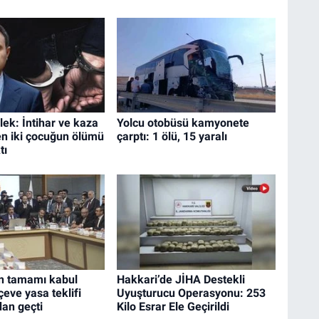
ek: İntihar ve kaza
Yolcu otobüsü kamyonete
en iki çocuğun ölümü
çarptı: 1 ölü, 15 yaralı
tı
n tamamı kabul
Hakkari’de JİHA Destekli
çeve yasa teklifi
Uyuşturucu Operasyonu: 253
an geçti
Kilo Esrar Ele Geçirildi