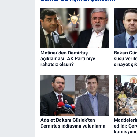
Metiner’den Demirtaş
Bakan Gürl
açıklaması: AK Parti niye
süsü veril
rahatsız olsun?
cinayet çık
Adalet Bakanı Gürlek'ten
Maddeleri
Demirtaş iddiasına yalanlama
edildi: Çer
komisyond