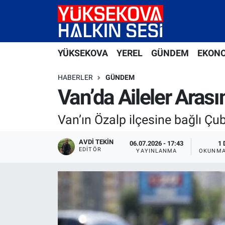
Yüksekova Nöbetçi Eczaneler
YÜKSEKOVA
YEREL
GÜNDEM
EKON
Yüksekova Hava Durumu
HABERLER
GÜNDEM
Yüksekova Trafik Yoğunluk Haritası
Van’da Aileler Arası
Süper Lig Puan Durumu ve Fikstür
Van’ın Özalp ilçesine bağlı Çub
Tüm Manşetler
AVDI TEKIN
06.07.2026 - 17:43
1 
EDITÖR
YAYINLANMA
OKUNMA
Son Dakika Haberleri
Haber Arşivi