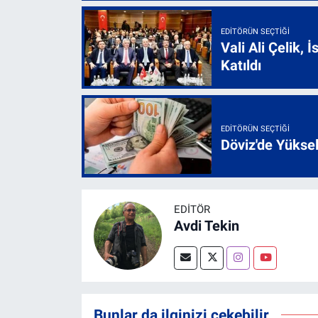
EDITÖRÜN SEÇTIĞI
Vali Ali Çelik,
Katıldı
EDITÖRÜN SEÇTIĞI
Döviz'de Yükse
EDITÖR
Avdi Tekin
Bunlar da ilginizi çekebilir