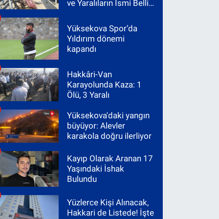
ve Yaralıların İsmi Belli
Oldu
Yüksekova Spor’da
Yıldırım dönemi
kapandı
Hakkâri-Van
Karayolunda Kaza: 1
Ölü, 3 Yaralı
Yüksekova'daki yangın
büyüyor: Alevler
karakola doğru ilerliyor
Kayıp Olarak Aranan 17
Yaşındaki İshak
Bulundu
Yüzlerce Kişi Alınacak,
Hakkari de Listede! İşte