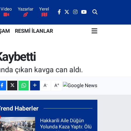
Video
Yazarlar
Yerel
ŞAM
RESMİ İLANLAR
Kaybetti
sında çıkan kavga can aldı.
-
+
A
A
Trend Haberler
Hakkarili Aile Düğün
Yolunda Kaza Yaptı: Ölü