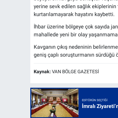
yerine sevk edilen sağlık ekiplerin
kurtarılamayarak hayatını kaybetti.
İhbar üzerine bölgeye çok sayıda jan
mahallede yeni bir olay yaşanmaması 
Kavganın çıkış nedeninin belirlenmesi 
geniş çaplı soruşturmanın sürdüğü ö
Kaynak:
VAN BÖLGE GAZETESİ
EDITÖRÜN SEÇTIĞI
İmralı Ziyareti’