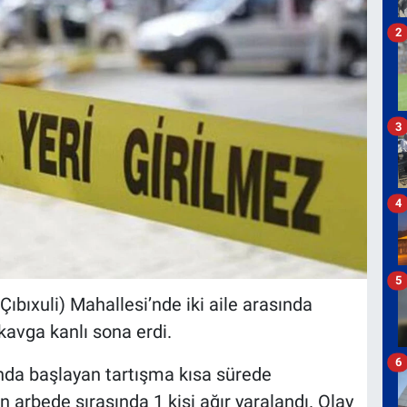
2
3
4
5
Çıbıxuli) Mahallesi’nde iki aile arasında
kavga kanlı sona erdi.
6
sında başlayan tartışma kısa sürede
arbede sırasında 1 kişi ağır yaralandı. Olay