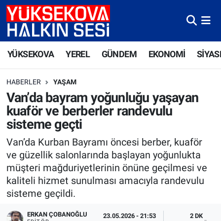
Yüksekova Nöbetçi Eczaneler
YÜKSEKOVA
YEREL
GÜNDEM
EKONOMİ
SİYAS
Yüksekova Hava Durumu
HABERLER
YAŞAM
Yüksekova Trafik Yoğunluk Haritası
Van’da bayram yoğunluğu yaşayan
kuaför ve berberler randevulu
Süper Lig Puan Durumu ve Fikstür
sisteme geçti
Tüm Manşetler
Van’da Kurban Bayramı öncesi berber, kuaför
ve güzellik salonlarında başlayan yoğunlukta
Son Dakika Haberleri
müşteri mağduriyetlerinin önüne geçilmesi ve
kaliteli hizmet sunulması amacıyla randevulu
Haber Arşivi
sisteme geçildi.
ERKAN ÇOBANOĞLU
23.05.2026 - 21:53
2 DK