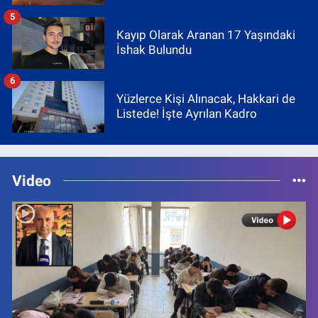
5
Kayıp Olarak Aranan 17 Yaşındaki
İshak Bulundu
6
Yüzlerce Kişi Alınacak, Hakkari de
Listede! İşte Ayrılan Kadro
Video