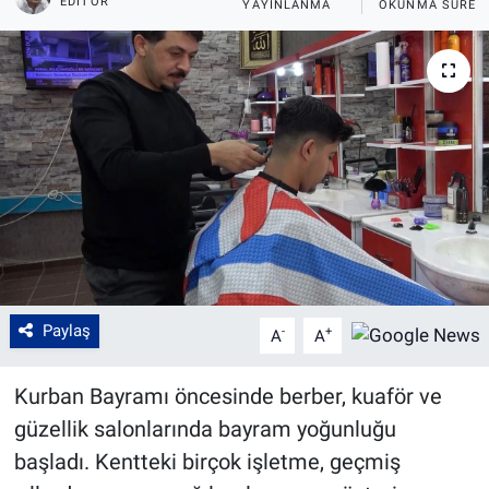
EDITÖR
YAYINLANMA
OKUNMA SÜRES
Paylaş
-
+
A
A
Kurban Bayramı öncesinde berber, kuaför ve
güzellik salonlarında bayram yoğunluğu
başladı. Kentteki birçok işletme, geçmiş