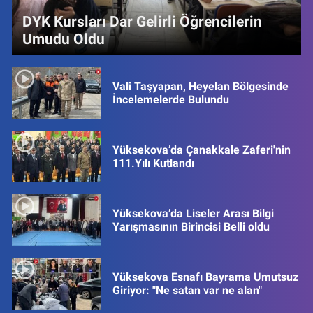
DYK Kursları Dar Gelirli Öğrencilerin
Umudu Oldu
Vali Taşyapan, Heyelan Bölgesinde
İncelemelerde Bulundu
Yüksekova’da Çanakkale Zaferi'nin
111.Yılı Kutlandı
Yüksekova’da Liseler Arası Bilgi
Yarışmasının Birincisi Belli oldu
Yüksekova Esnafı Bayrama Umutsuz
Giriyor: "Ne satan var ne alan"