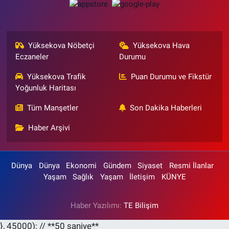
Yüksekova Nöbetçi
Yüksekova Hava
Eczaneler
Durumu
Yüksekova Trafik
Puan Durumu ve Fikstür
Yoğunluk Haritası
Tüm Manşetler
Son Dakika Haberleri
Haber Arşivi
Dünya
Dünya
Ekonomi
Gündem
Siyaset
Resmi İlanlar
Yaşam
Sağlık
Yaşam
İletişim
KÜNYE
Haber Yazılımı:
TE Bilişim
}, 45000); // **50 saniye**