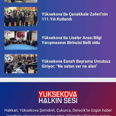
Yüksekova’da Çanakkale Zaferi'nin
111.Yılı Kutlandı
Yüksekova’da Liseler Arası Bilgi
Yarışmasının Birincisi Belli oldu
Yüksekova Esnafı Bayrama Umutsuz
Giriyor: "Ne satan var ne alan"
Hakkari, Yüksekova Şemdinli, Çukurca, Derecik'te özgün haber
içeriğiyle okuyucusuna hitap eden, bölge'den Dünyaya açılan