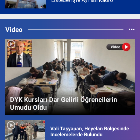
Listede! İşte Ayrılan Kadro
Video
DYK Kursları Dar Gelirli Öğrencilerin
Umudu Oldu
Vali Taşyapan, Heyelan Bölgesinde
İncelemelerde Bulundu