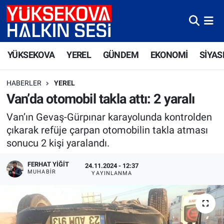
Yüksekova Nöbetçi Eczaneler
YÜKSEKOVA
YEREL
GÜNDEM
EKONOMİ
SİYAS
Yüksekova Hava Durumu
HABERLER
YEREL
Yüksekova Trafik Yoğunluk Haritası
Van’da otomobil takla attı: 2 yaralı
Süper Lig Puan Durumu ve Fikstür
Van’ın Gevaş-Gürpınar karayolunda kontrolden
çıkarak refüje çarpan otomobilin takla atması
Tüm Manşetler
sonucu 2 kişi yaralandı.
Son Dakika Haberleri
FERHAT YIĞIT
24.11.2024 - 12:37
MUHABIR
YAYINLANMA
Haber Arşivi